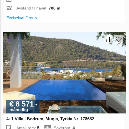
Avstand til havet:
700 m
Excluzival Group
€ 8 571
månedlig
4+1 Villa i Bodrum, Mugla, Tyrkia Nr. 178652
Antall rom:
5
Soverom:
4