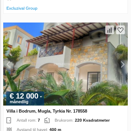
Excluzival Group
€ 12 000
månedlig
Villa i Bodrum, Mugla, Tyrkia Nr. 178558
Antall rom:
7
Bruksrom:
220 Kvadratmeter
Avstand til havet:
400 m