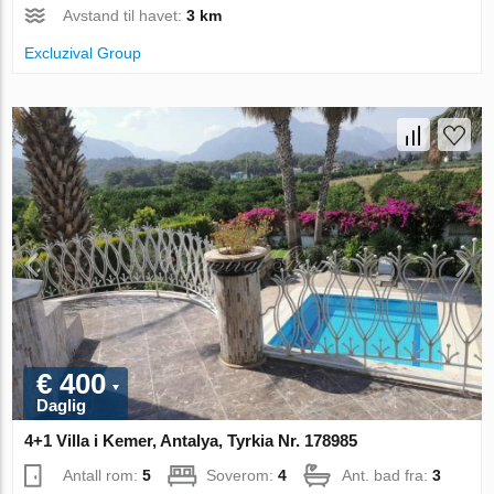
Avstand til havet:
3 km
Excluzival Group
€ 400
Daglig
4+1 Villa i Kemer, Antalya, Tyrkia Nr. 178985
Antall rom:
5
Soverom:
4
Ant. bad fra:
3