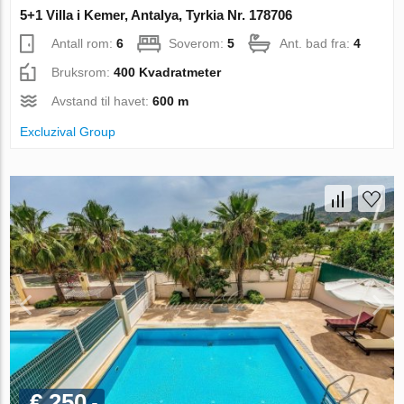
5+1 Villa i Kemer, Antalya, Tyrkia Nr. 178706
Antall rom:
6
Soverom:
5
Ant. bad fra:
4
Bruksrom:
400 Kvadratmeter
Avstand til havet:
600 m
Excluzival Group
€ 250