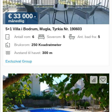
€ 33 000
månedlig
5+1 Villa i Bodrum, Mugla, Tyrkia Nr. 190603
Antall rom:
6
Soverom:
5
Ant. bad fra:
5
Bruksrom:
250 Kvadratmeter
Avstand til havet:
300 m
Excluzival Group