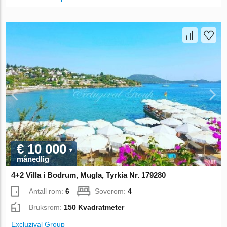
€ 10 000
månedlig
4+2 Villa i Bodrum, Mugla, Tyrkia Nr. 179280
Antall rom:
6
Soverom:
4
Bruksrom:
150 Kvadratmeter
Excluzival Group