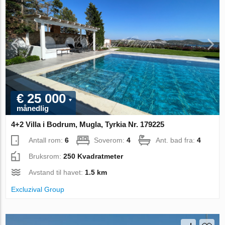
€ 25 000
månedlig
4+2 Villa i Bodrum, Mugla, Tyrkia Nr. 179225
Antall rom:
6
Soverom:
4
Ant. bad fra:
4
Bruksrom:
250 Kvadratmeter
Avstand til havet:
1.5 km
Excluzival Group