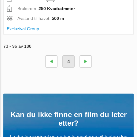
Bruksrom:
250 Kvadratmeter
Avstand til havet:
500 m
Excluzival Group
73 - 96 av 188
4
Kan du ikke finne en film du leter
etter?
La din forespørsel og de beste meglerne vil hjelpe deg