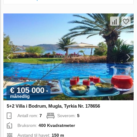
€ 105 000
månedlig
5+2 Villa i Bodrum, Mugla, Tyrkia Nr. 178656
Antall rom:
7
Soverom:
5
Bruksrom:
400 Kvadratmeter
Avstand til havet:
150 m