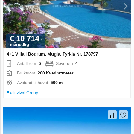
€ 10 714
månedlig
4+1 Villa i Bodrum, Mugla, Tyrkia Nr. 178797
Antall rom:
5
Soverom:
4
Bruksrom:
200 Kvadratmeter
Avstand til havet:
500 m
Excluzival Group