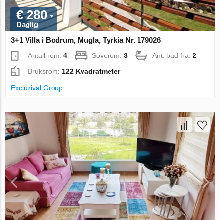
€ 280
Daglig
3+1 Villa i Bodrum, Mugla, Tyrkia Nr. 179026
Antall rom:
4
Soverom:
3
Ant. bad fra:
2
Bruksrom:
122 Kvadratmeter
Excluzival Group