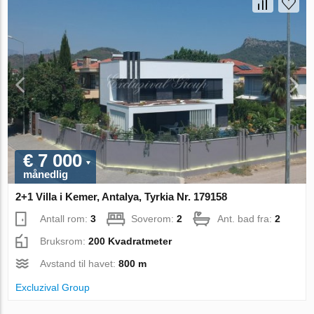
€ 7 000
månedlig
2+1 Villa i Kemer, Antalya, Tyrkia Nr. 179158
Antall rom:
3
Soverom:
2
Ant. bad fra:
2
Bruksrom:
200 Kvadratmeter
Avstand til havet:
800 m
Excluzival Group