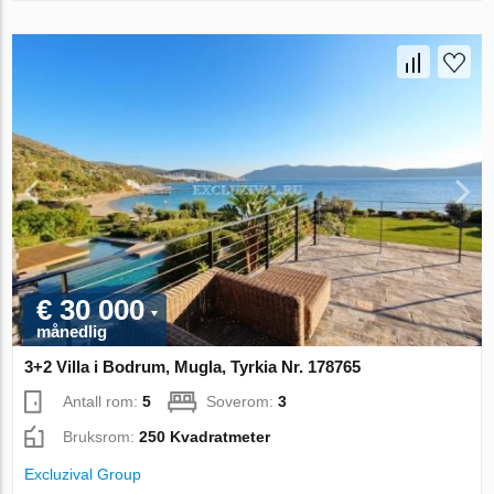
€ 30 000
månedlig
3+2 Villa i Bodrum, Mugla, Tyrkia Nr. 178765
Antall rom:
5
Soverom:
3
Bruksrom:
250 Kvadratmeter
Excluzival Group