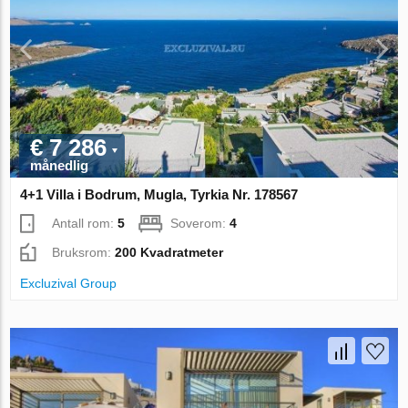
€ 7 286
månedlig
4+1 Villa i Bodrum, Mugla, Tyrkia Nr. 178567
Antall rom:
5
Soverom:
4
Bruksrom:
200 Kvadratmeter
Excluzival Group