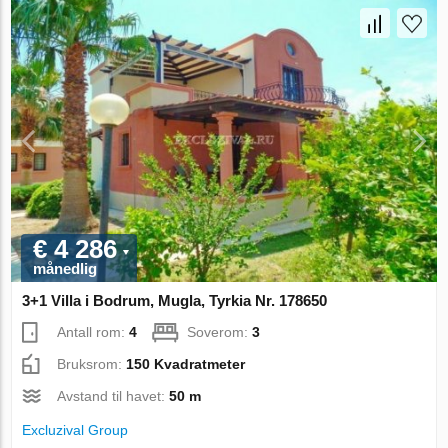
€ 4 286
månedlig
3+1 Villa i Bodrum, Mugla, Tyrkia Nr. 178650
Antall rom:
4
Soverom:
3
Bruksrom:
150 Kvadratmeter
Avstand til havet:
50 m
Excluzival Group