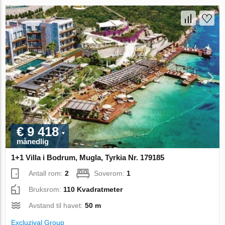
€ 9 418
månedlig
1+1 Villa i Bodrum, Mugla, Tyrkia Nr. 179185
Antall rom:
2
Soverom:
1
Bruksrom:
110 Kvadratmeter
Avstand til havet:
50 m
Excluzival Group