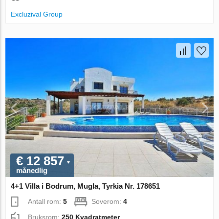
Excluzival Group
€ 12 857
månedlig
4+1 Villa i Bodrum, Mugla, Tyrkia Nr. 178651
Antall rom:
5
Soverom:
4
Bruksrom:
250 Kvadratmeter