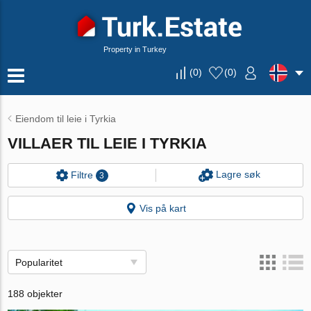
Property in Turkey
(
0
)
(
0
)
Eiendom til leie i Tyrkia
VILLAER TIL LEIE I TYRKIA
Lagre søk
Filtre
3
Vis på kart
Popularitet
188 objekter