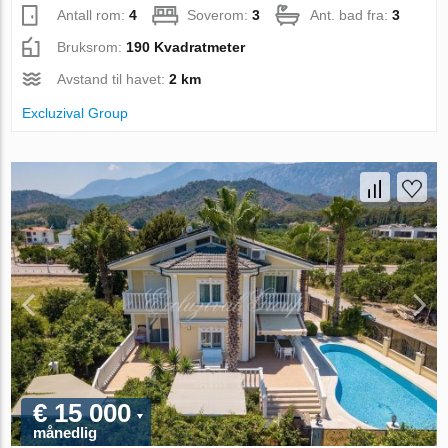
Antall rom:
4
Soverom:
3
Ant. bad fra:
3
Bruksrom:
190 Kvadratmeter
Avstand til havet:
2 km
Excluzival Group
€ 15 000
månedlig