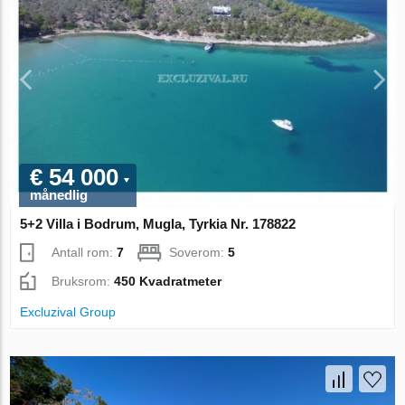
€ 54 000
månedlig
5+2 Villa i Bodrum, Mugla, Tyrkia Nr. 178822
Antall rom:
7
Soverom:
5
Bruksrom:
450 Kvadratmeter
Excluzival Group