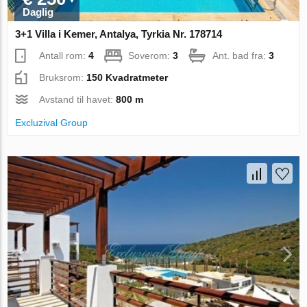
Daglig
3+1 Villa i Kemer, Antalya, Tyrkia Nr. 178714
Antall rom:
4
Soverom:
3
Ant. bad fra:
3
Bruksrom:
150 Kvadratmeter
Avstand til havet:
800 m
Excluzival Group