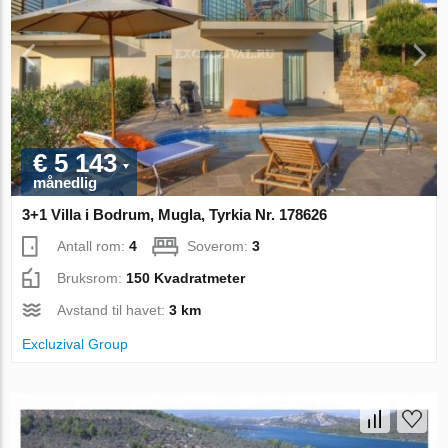
€ 5 143
månedlig
3+1 Villa i Bodrum, Mugla, Tyrkia Nr. 178626
Antall rom:
4
Soverom:
3
Bruksrom:
150 Kvadratmeter
Avstand til havet:
3 km
Excluzival Group