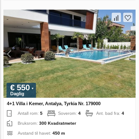
€ 550
Daglig
4+1 Villa i Kemer, Antalya, Tyrkia Nr. 179000
Antall rom:
5
Soverom:
4
Ant. bad fra:
4
Bruksrom:
300 Kvadratmeter
Avstand til havet:
450 m