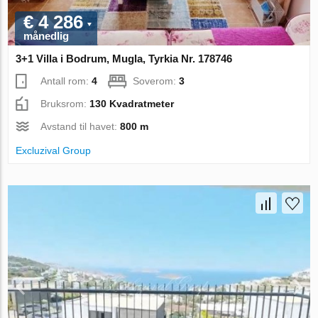
€ 4 286
månedlig
3+1 Villa i Bodrum, Mugla, Tyrkia Nr. 178746
Antall rom:
4
Soverom:
3
Bruksrom:
130 Kvadratmeter
Avstand til havet:
800 m
Excluzival Group