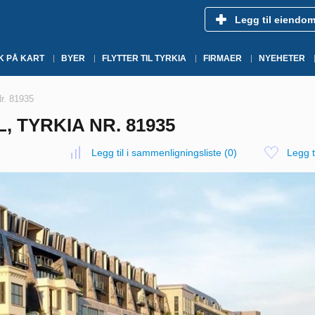
Legg til eiendo
K PÅ KART
BYER
FLYTTER TIL TYRKIA
FIRMAER
NYEHETER
Nr. 81935
L, TYRKIA NR. 81935
Legg til i sammenligningsliste
(
0
)
Legg ti