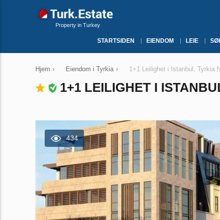
Property in Turkey
STARTSIDEN
EIENDOM
LEIE
SØ
Hjem
›
Eiendom i Tyrkia
›
1+1 Leilighet i Istanbul, Tyrkia 
1+1 LEILIGHET I ISTANBU
434