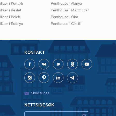
illaer i Konaklı
Penthouse i Alanya
illaer i Kestel
Penthouse i Mahmutlar
illaer i Belek
Penthouse i Oba
illaer i Fethiye
Penthouse i Cikcilli
KONTAKT
Skriv til oss
NETTSIDESØK