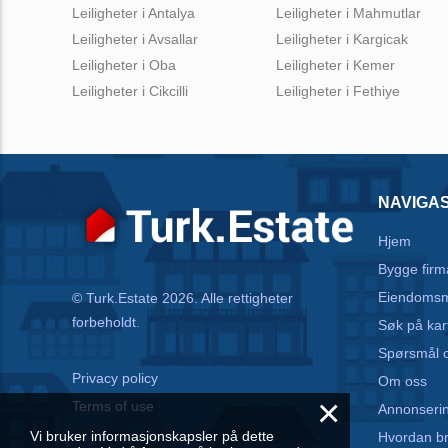
Leiligheter i Antalya
Leiligheter i Mahmutlar
Leiligheter i Avsallar
Leiligheter i Kargicak
Leiligheter i Oba
Leiligheter i Kemer
Leiligheter i Cikcilli
Leiligheter i Fethiye
NAVIGA
Hjem
Bygge firm
Eiendomsm
© Turk.Estate 2026. Alle rettigheter
forbeholdt.
Søk på kar
Spørsmål o
Privacy policy
Om oss
×
Terms of use
Annonseri
Vi bruker informasjonskapsler på dette
Hvordan b