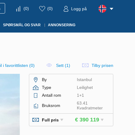
m
(
0
)
(
0
)
Logg på
SPØRSMÅL OG SVAR
ANNONSERING
l i favorittlisten
(
0
)
Sett (1)
Tilby prisen
By
Istanbul
Type
Leilighet
Antall rom
1+1
63.41
Bruksrom
Kvadratmeter
€ 390 119
Full pris