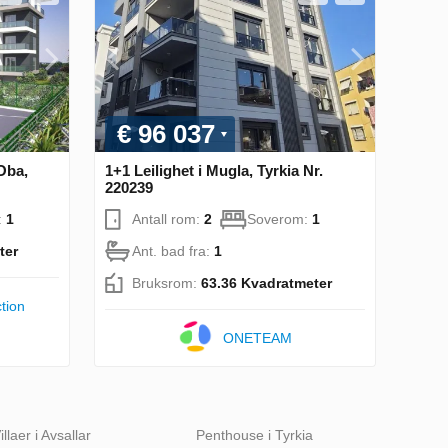
€ 96 037
 Oba,
1+1 Leilighet i Mugla, Tyrkia Nr.
220239
:
1
Antall rom:
2
Soverom:
1
ter
Ant. bad fra:
1
Bruksrom:
63.36 Kvadratmeter
tion
ONETEAM
illaer i Avsallar
Penthouse i Tyrkia