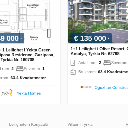
49 000
€ 135 000
1+1 Leilighet i Olive Resort,
+1 Leilighet i Yekta Green
Antalya, Tyrkia Nr. 62798
ipasa Residence, Gazipasa,
 Tyrkia Nr. 160708
Antall rom:
2
Soverom
ll rom:
2
Soverom:
1
Bruksrom:
63.4 Kvadratme
srom:
63.4 Kvadratmeter
Oguzhan Construc
Yekta Homes
Leiligheter i Konyaalti
Villaer i Tyrkia
V