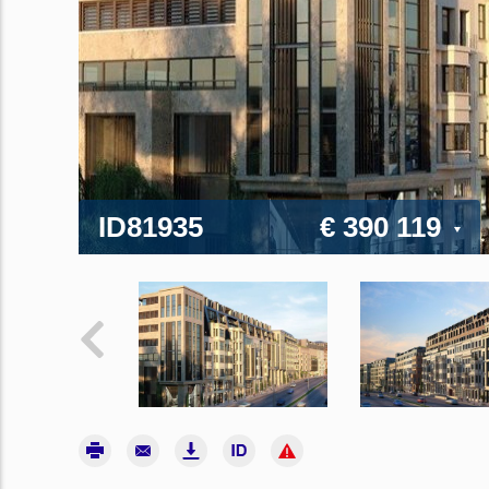
ID81935
€ 390 119