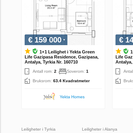
€ 159 000
€ 1
1+1 Leilighet i Yekta Green
1
Life Gazipasa Residence, Gazipasa,
Life Gaz
Antalya, Tyrkia Nr. 160710
Antalya,
Antall rom:
2
Soverom:
1
Anta
Bruksrom:
63.4 Kvadratmeter
Bruk
Yekta Homes
Leiligheter i Tyrkia
Leiligheter i Alanya