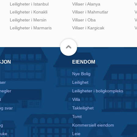
Leiligheter i Istanbul
Villaer i Alanya
V
Leiligheter i Konakli
Villaer i Mahmutlar
V
Leiligheter i Mersin
Villaer i Oba
V
Leiligheter i Marmaris
Villaer i Kargicak
V
SJON
EIENDOM
Nye Bolig
aer
Leilighet
egler
Leiligheter i boligkompleks
t
Villa
g svar
Takleilighet
Tomt
ng
Kommersiell eiendom
ruke
Leie