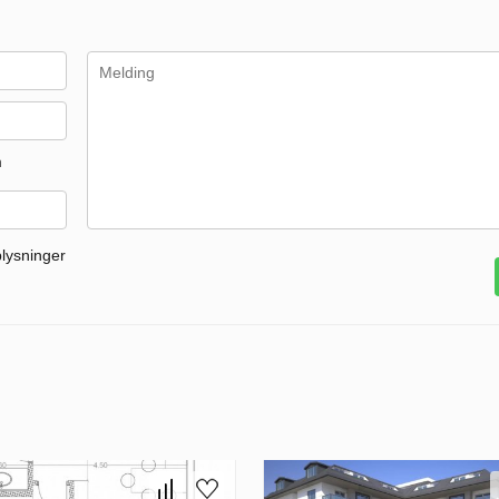
m
plysninger