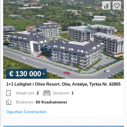
€ 130 000
1+1 Leilighet i Olive Resort, Oba, Antalya, Tyrkia Nr. 62805
Antall rom:
2
Soverom:
1
Bruksrom:
60 Kvadratmeter
Oguzhan Construction