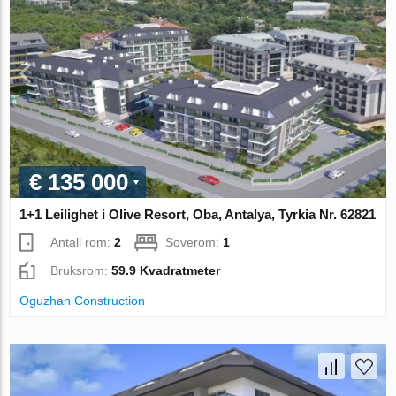
€ 135 000
1+1 Leilighet i Olive Resort, Oba, Antalya, Tyrkia Nr. 62821
Antall rom:
2
Soverom:
1
Bruksrom:
59.9 Kvadratmeter
Oguzhan Construction