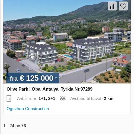
€ 125 000
fra
Olive Park i Oba, Antalya, Tyrkia Nr.97289
Antall rom:
1+1, 2+1
Avstand til havet:
2 km
Oguzhan Construction
1 - 24 av 76