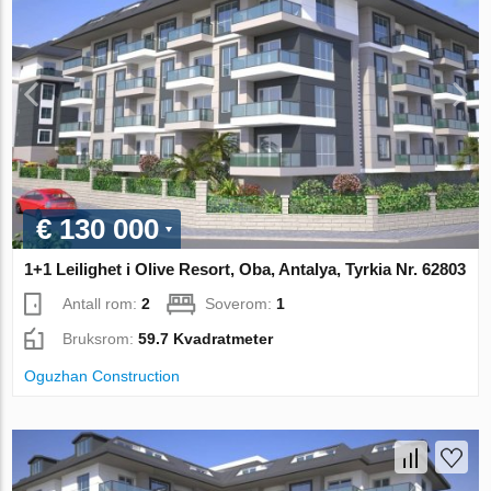
€ 130 000
1+1 Leilighet i Olive Resort, Oba, Antalya, Tyrkia Nr. 62803
Antall rom:
2
Soverom:
1
Bruksrom:
59.7 Kvadratmeter
Oguzhan Construction