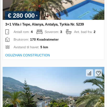
€ 280 000
3+1 Villa i Tepe, Alanya, Antalya, Tyrkia Nr. 5239
Antall rom:
4
Soverom:
3
Ant. bad fra:
2
Bruksrom:
170 Kvadratmeter
Avstand til havet:
5 km
OGUZHAN CONSTRUCTION