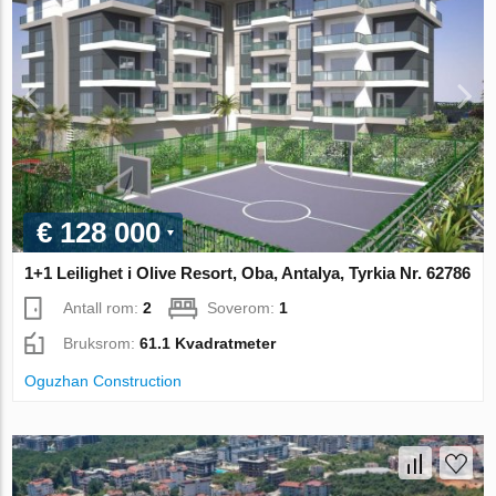
€ 128 000
1+1 Leilighet i Olive Resort, Oba, Antalya, Tyrkia Nr. 62786
Antall rom:
2
Soverom:
1
Bruksrom:
61.1 Kvadratmeter
Oguzhan Construction