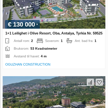
€ 130 000
1+1 Leilighet i Olive Resort, Oba, Antalya, Tyrkia Nr. 59525
Antall rom:
2
Soverom:
1
Ant. bad fra:
1
Bruksrom:
53 Kvadratmeter
Avstand til havet:
4 m
OGUZHAN CONSTRUCTION