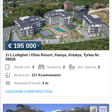
€ 195 000
2+1 Leilighet i Olive Resort, Alanya, Antalya, Tyrkia Nr.
59526
Antall rom:
3
Soverom:
2
Ant. bad fra:
2
Bruksrom:
117 Kvadratmeter
Avstand til havet:
4 m
OGUZHAN CONSTRUCTION