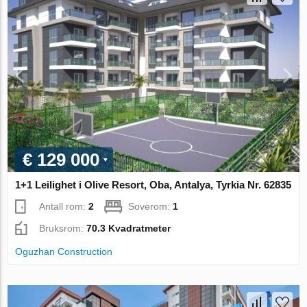
€ 129 000
1+1 Leilighet i Olive Resort, Oba, Antalya, Tyrkia Nr. 62835
Antall rom:
2
Soverom:
1
Bruksrom:
70.3 Kvadratmeter
Oguzhan Construction