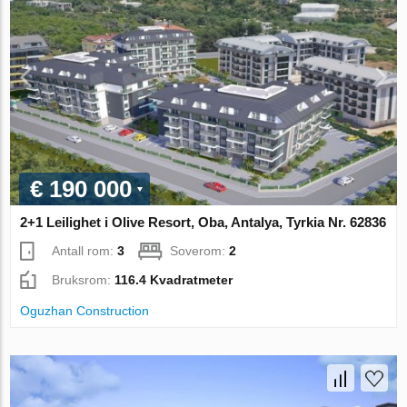
€ 190 000
2+1 Leilighet i Olive Resort, Oba, Antalya, Tyrkia Nr. 62836
Antall rom:
3
Soverom:
2
Bruksrom:
116.4 Kvadratmeter
Oguzhan Construction