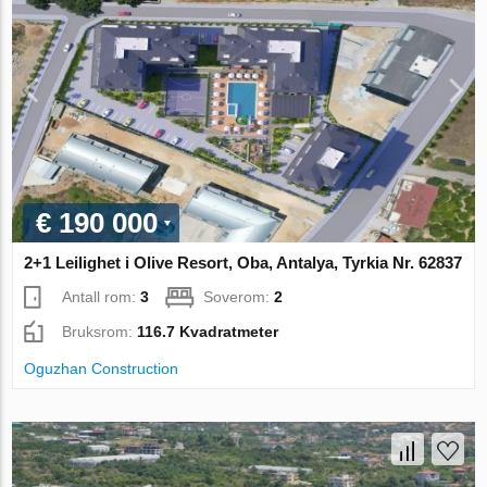
€ 190 000
2+1 Leilighet i Olive Resort, Oba, Antalya, Tyrkia Nr. 62837
Antall rom:
3
Soverom:
2
Bruksrom:
116.7 Kvadratmeter
Oguzhan Construction