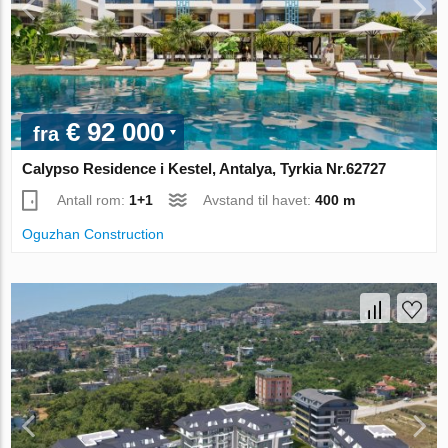
€ 92 000
fra
Calypso Residence i Kestel, Antalya, Tyrkia Nr.62727
Antall rom:
1+1
Avstand til havet:
400 m
Oguzhan Construction