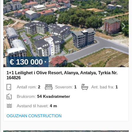
€ 130 000
1+1 Leilighet i Olive Resort, Alanya, Antalya, Tyrkia Nr.
164826
Antall rom:
2
Soverom:
1
Ant. bad fra:
1
Bruksrom:
54 Kvadratmeter
Avstand til havet:
4 m
OGUZHAN CONSTRUCTION