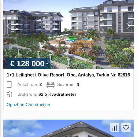
€ 128 000
1+1 Leilighet i Olive Resort, Oba, Antalya, Tyrkia Nr. 62816
Antall rom:
2
Soverom:
1
Bruksrom:
62.5 Kvadratmeter
Oguzhan Construction