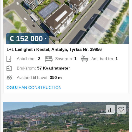
€ 152 000
1+1 Leilighet i Kestel, Antalya, Tyrkia Nr. 39956
Antall rom:
2
Soverom:
1
Ant. bad fra:
1
Bruksrom:
57 Kvadratmeter
Avstand til havet:
350 m
OGUZHAN CONSTRUCTION