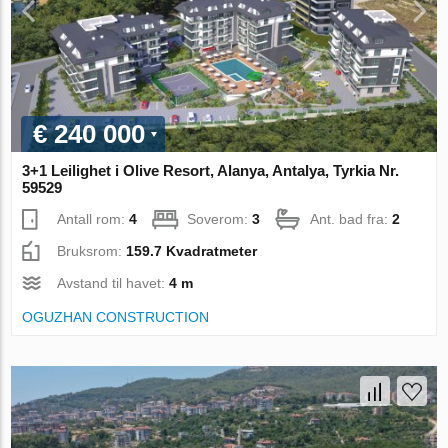
€ 240 000
3+1 Leilighet i Olive Resort, Alanya, Antalya, Tyrkia Nr.
59529
Antall rom:
4
Soverom:
3
Ant. bad fra:
2
Bruksrom:
159.7 Kvadratmeter
Avstand til havet:
4 m
OGUZHAN CONSTRUCTION