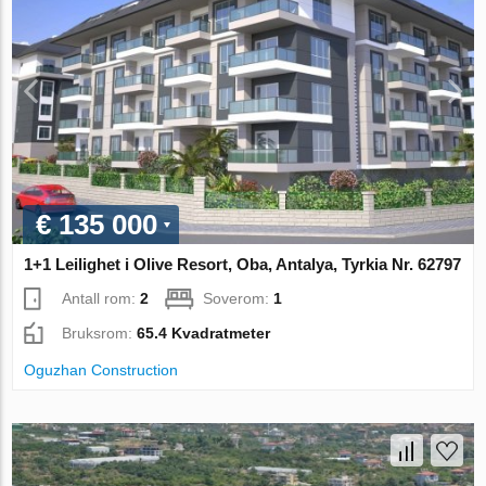
€ 135 000
1+1 Leilighet i Olive Resort, Oba, Antalya, Tyrkia Nr. 62797
Antall rom:
2
Soverom:
1
Bruksrom:
65.4 Kvadratmeter
Oguzhan Construction