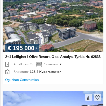
€ 195 000
2+1 Leilighet i Olive Resort, Oba, Antalya, Tyrkia Nr. 62833
Antall rom:
3
Soverom:
2
Bruksrom:
128.4 Kvadratmeter
Oguzhan Construction