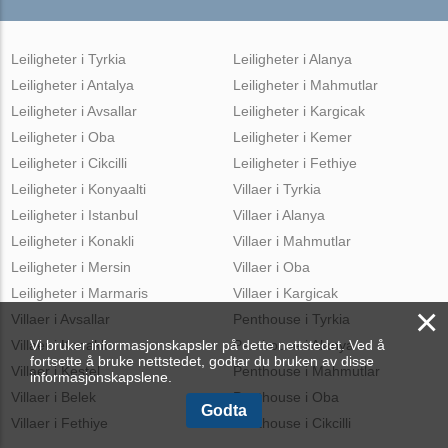
Leiligheter i Tyrkia
Leiligheter i Alanya
Leiligheter i Antalya
Leiligheter i Mahmutlar
Leiligheter i Avsallar
Leiligheter i Kargicak
Leiligheter i Oba
Leiligheter i Kemer
Leiligheter i Cikcilli
Leiligheter i Fethiye
Leiligheter i Konyaalti
Villaer i Tyrkia
Leiligheter i Istanbul
Villaer i Alanya
Leiligheter i Konakli
Villaer i Mahmutlar
Leiligheter i Mersin
Villaer i Oba
Leiligheter i Marmaris
Villaer i Kargicak
×
Villaer i Avsallar
Penthouse i Tyrkia
Villaer i Konaklı
Penthouse i Alanya
Vi bruker informasjonskapsler på dette nettstedet. Ved å
fortsette å bruke nettstedet, godtar du bruken av disse
Villaer i Kestel
Penthouse i Mahmutlar
informasjonskapslene.
Villaer i Belek
Penthouse i Oba
Godta
Villaer i Fethiye
Penthouse i Cikcilli