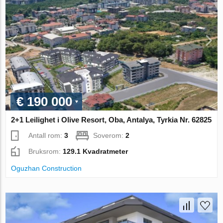
€ 190 000
2+1 Leilighet i Olive Resort, Oba, Antalya, Tyrkia Nr. 62825
Antall rom:
3
Soverom:
2
Bruksrom:
129.1 Kvadratmeter
Oguzhan Construction