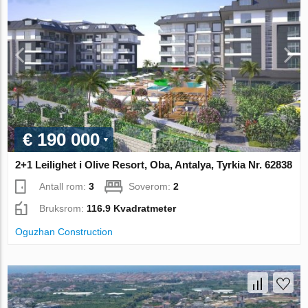
€ 190 000
2+1 Leilighet i Olive Resort, Oba, Antalya, Tyrkia Nr. 62838
Antall rom:
3
Soverom:
2
Bruksrom:
116.9 Kvadratmeter
Oguzhan Construction