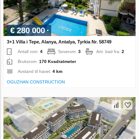
€ 280 000
3+1 Villa i Tepe, Alanya, Antalya, Tyrkia Nr. 58749
Antall rom:
4
Soverom:
3
Ant. bad fra:
2
Bruksrom:
170 Kvadratmeter
Avstand til havet:
4 km
OGUZHAN CONSTRUCTION