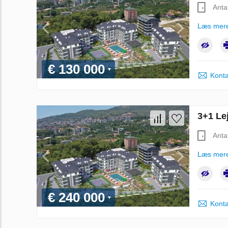
Anta
Læs mer
€ 130 000
Konta
3+1 Lej
Anta
Læs mer
€ 240 000
Konta