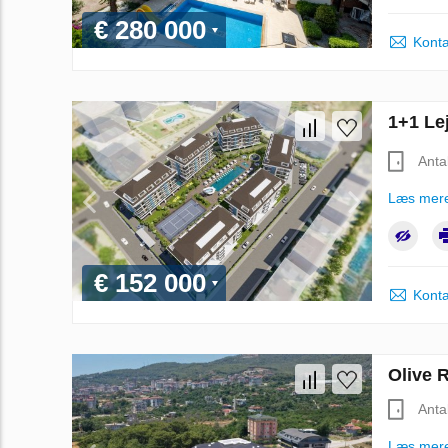
€ 280 000
Konta
1+1 Lej
Anta
Læs mer
€ 152 000
Konta
Olive R
Anta
Læs mer