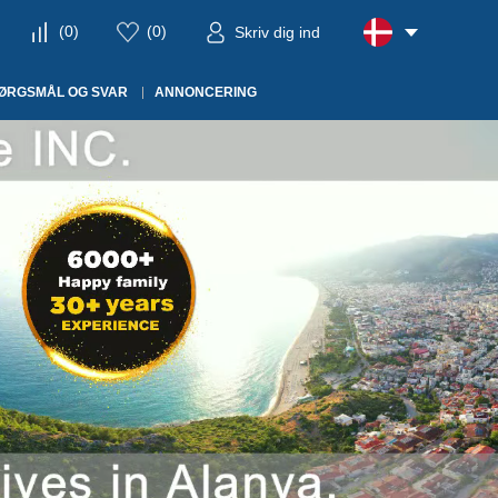
(
0
)
(
0
)
Skriv dig ind
ØRGSMÅL OG SVAR
ANNONCERING