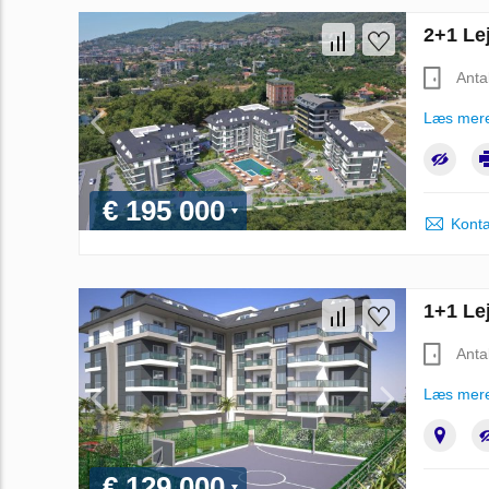
2+1 Lej
Anta
Læs mer
€ 195 000
Konta
1+1 Lej
Anta
Læs mer
€ 129 000