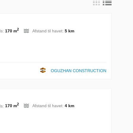
2
ds:
170 m
Afstand til havet:
5 km
OGUZHAN CONSTRUCTION
2
ds:
170 m
Afstand til havet:
4 km