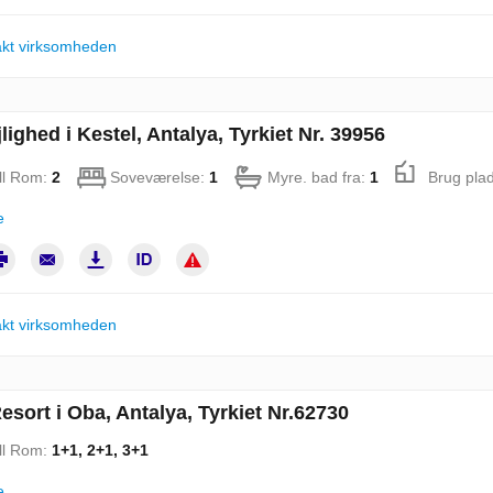
kt virksomheden
lighed i Kestel, Antalya, Tyrkiet Nr. 39956
ll Rom:
2
Soveværelse:
1
Myre. bad fra:
1
Brug pla
e
kt virksomheden
esort i Oba, Antalya, Tyrkiet Nr.62730
ll Rom:
1+1, 2+1, 3+1
e