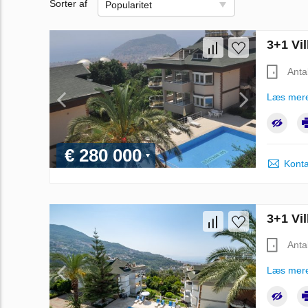
Sorter af
Popularitet
3+1 Vil
Anta
Læs mer
€ 280 000
Konta
3+1 Vil
Anta
Læs mer