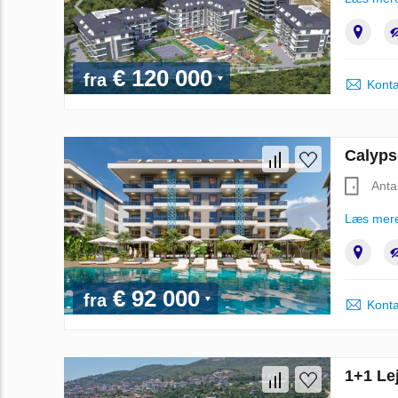
€ 120 000
fra
Konta
Calypso
Anta
Læs mer
€ 92 000
fra
Konta
1+1 Lej