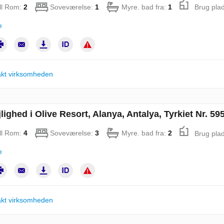
ll Rom:
2
Soveværelse:
1
Myre. bad fra:
1
Brug pla
e
kt virksomheden
lighed i Olive Resort, Alanya, Antalya, Tyrkiet Nr. 59
ll Rom:
4
Soveværelse:
3
Myre. bad fra:
2
Brug pla
e
kt virksomheden