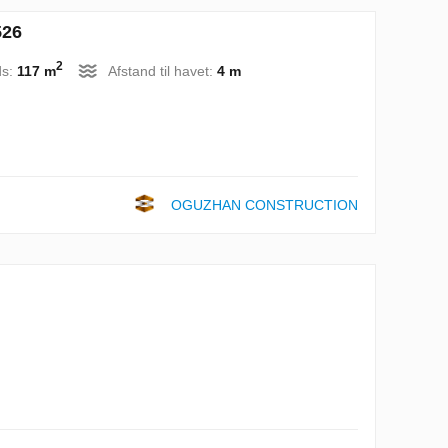
526
2
ds:
117 m
Afstand til havet:
4 m
OGUZHAN CONSTRUCTION