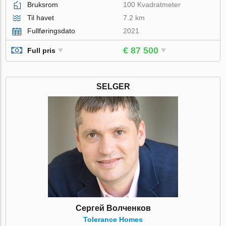
Bruksrom
100 Kvadratmeter
Til havet
7.2 km
Fullføringsdato
2021
€ 87 500
Full pris
SELGER
Сергей Волченков
Tolerance Homes