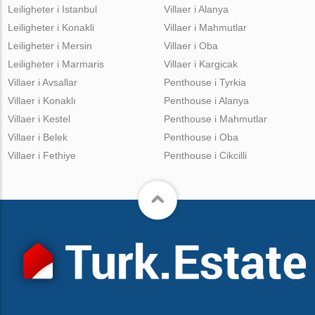
Leiligheter i Istanbul
Villaer i Alanya
Leiligheter i Konakli
Villaer i Mahmutlar
Leiligheter i Mersin
Villaer i Oba
Leiligheter i Marmaris
Villaer i Kargicak
Villaer i Avsallar
Penthouse i Tyrkia
Villaer i Konaklı
Penthouse i Alanya
Villaer i Kestel
Penthouse i Mahmutlar
Villaer i Belek
Penthouse i Oba
Villaer i Fethiye
Penthouse i Cikcilli