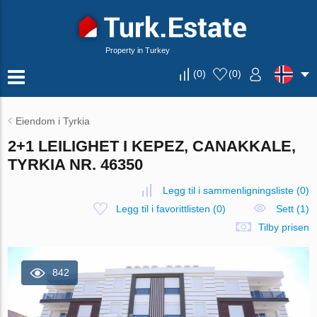
Property in Turkey
(
0
)
(
0
)
Eiendom i Tyrkia
2+1 LEILIGHET I KEPEZ, CANAKKALE,
TYRKIA NR. 46350
Legg til i sammenligningsliste
(
0
)
Legg til i favorittlisten
(
0
)
Sett (1)
Tilby prisen
842