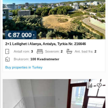
€ 87 000
2+1 Leilighet i Alanya, Antalya, Tyrkia Nr. 216646
Antall rom:
3
Soverom:
2
Ant. bad fra:
2
Bruksrom:
100 Kvadratmeter
Buy properties in Turkey