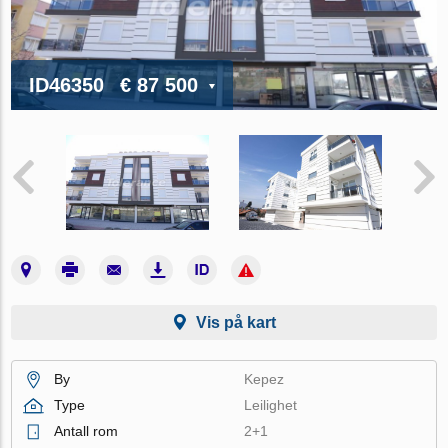
ID46350
€ 87 500
Vis på kart
By
Kepez
Type
Leilighet
Antall rom
2+1