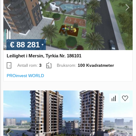
€ 88 281
Leilighet i Mersin, Tyrkia Nr. 186101
Antall rom:
3
Bruksrom:
100 Kvadratmeter
PROinvest WORLD