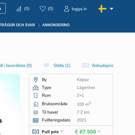
m
(
0
)
(
0
)
logga in
FRÅGOR OCH SVAR
ANNONSERING
ll i favoritlista
(
0
)
Ställa (1)
Anbudspris
By
Kepez
Type
Lägenhet
Rum
2+1
2
Bruksområde
100 m
Til havet
7.2 km
Fullføringsdato
2021
€ 87 500
Full pris