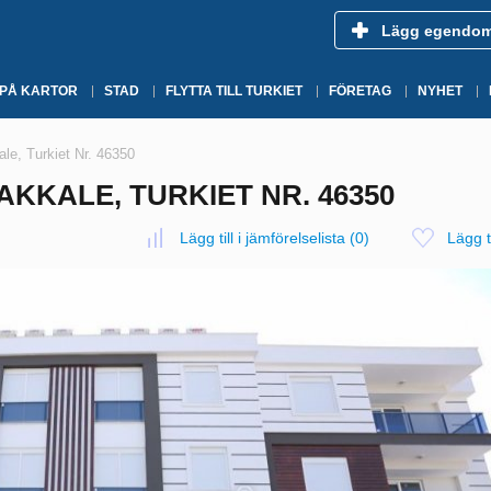
Lägg egendo
 PÅ KARTOR
STAD
FLYTTA TILL TURKIET
FÖRETAG
NYHET
le, Turkiet Nr. 46350
AKKALE, TURKIET NR. 46350
Lägg till i jämförelselista
(
0
)
Lägg ti