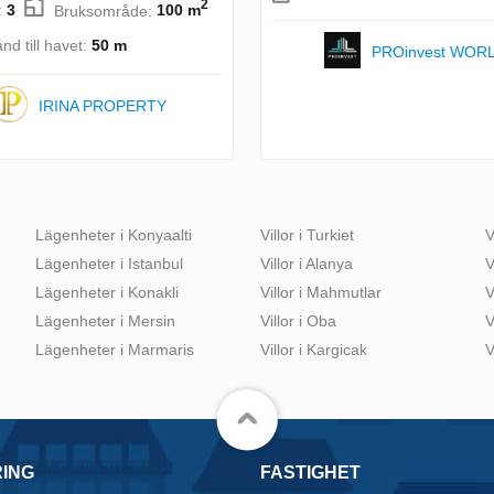
2
:
3
Bruksområde:
100 m
nd till havet:
50 m
PROinvest WOR
IRINA PROPERTY
Lägenheter i Konyaalti
Villor i Turkiet
V
Lägenheter i Istanbul
Villor i Alanya
V
Lägenheter i Konakli
Villor i Mahmutlar
V
Lägenheter i Mersin
Villor i Oba
V
Lägenheter i Marmaris
Villor i Kargicak
V
RING
FASTIGHET