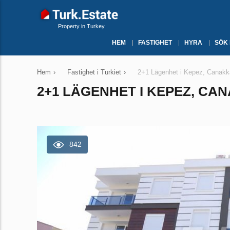
Property in Turkey
HEM
FASTIGHET
HYRA
SÖK
Hem
›
Fastighet i Turkiet
›
2+1 Lägenhet i Kepez, Canakka
2+1 LÄGENHET I KEPEZ, CAN
842