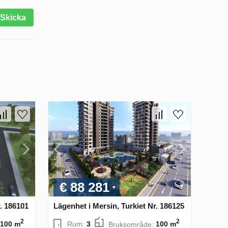
Skicka
€ 88 281
r. 186101
Lägenhet i Mersin, Turkiet Nr. 186125
2
2
100 m
Rum:
3
Bruksområde:
100 m