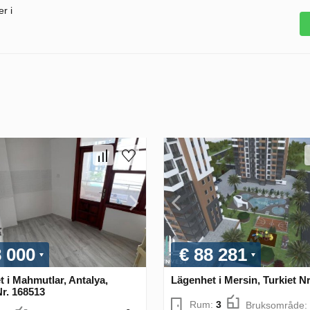
r i
8 000
€ 88 281
 i Mahmutlar, Antalya,
Lägenhet i Mersin, Turkiet N
Nr. 168513
Rum:
3
Bruksområde: