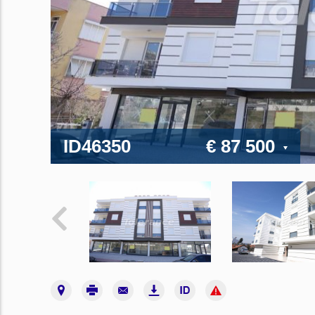
ID46350
€ 87 500