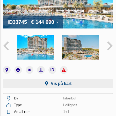
ID33745
€ 144 690
Vis på kart
By
Istanbul
Type
Leilighet
Antall rom
1+1