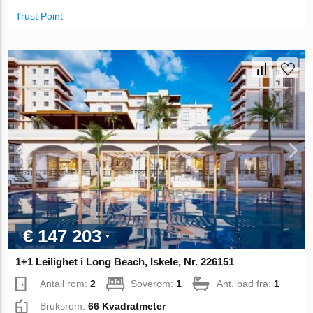
Trust Point
€ 147 203
1+1 Leilighet i Long Beach, Iskele, Nr. 226151
Antall rom:
2
Soverom:
1
Ant. bad fra:
1
Bruksrom:
66 Kvadratmeter