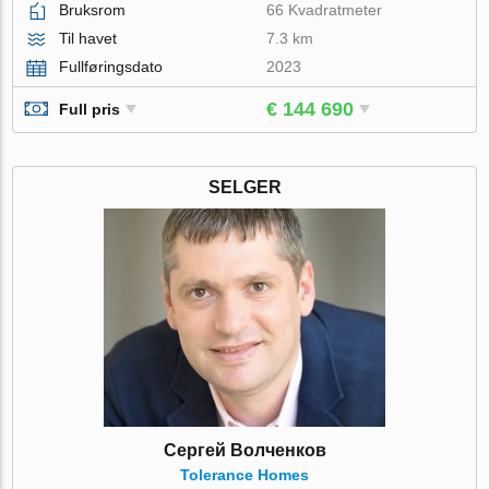
Bruksrom
66 Kvadratmeter
Til havet
7.3 km
Fullføringsdato
2023
€ 144 690
Full pris
SELGER
Сергей Волченков
Tolerance Homes