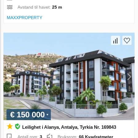
Avstand til havet:
25 m
MAXXPROPERTY
€ 150 000
Leilighet i Alanya, Antalya, Tyrkia Nr. 169843
Antall rom:
3
Bruksrom:
66 Kvadratmeter