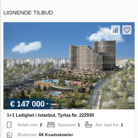
LIGNENDE TILBUD
€ 147 000
1+1 Leilighet i Istanbul, Tyrkia Nr. 222930
Antall rom:
2
Soverom:
1
Ant. bad fra:
1
Bruksrom:
66 Kvadratmeter