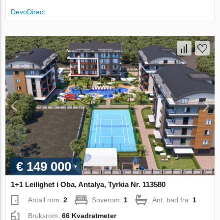
DevoDirect
€ 149 000
1+1 Leilighet i Oba, Antalya, Tyrkia Nr. 113580
Antall rom:
2
Soverom:
1
Ant. bad fra:
1
Bruksrom:
66 Kvadratmeter