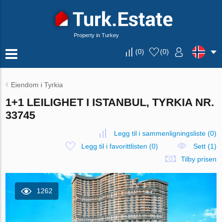
Property in Turkey
(
0
)
(
0
)
Eiendom i Tyrkia
1+1 LEILIGHET I ISTANBUL, TYRKIA NR.
33745
Legg til i sammenligningsliste
(
0
)
Legg til i favorittlisten
(
0
)
Sett (1)
Tilby prisen
1262