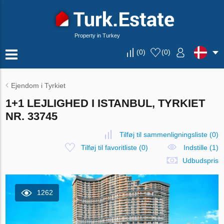
Property in Turkey
(
0
)
(
0
)
Ejendom i Tyrkiet
1+1 LEJLIGHED I ISTANBUL, TYRKIET
NR. 33745
Tilføj til sammenligningsliste
(
0
)
Tilføj til favoritliste
(
0
)
Indstille (1)
Udbudspris
1262