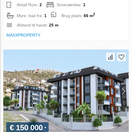
Antall Rom:
2
Soveværelse:
1
2
Myre. bad fra:
1
Brug plads:
66 m
Afstand til havet:
25 m
MAXXPROPERTY
€ 150 000