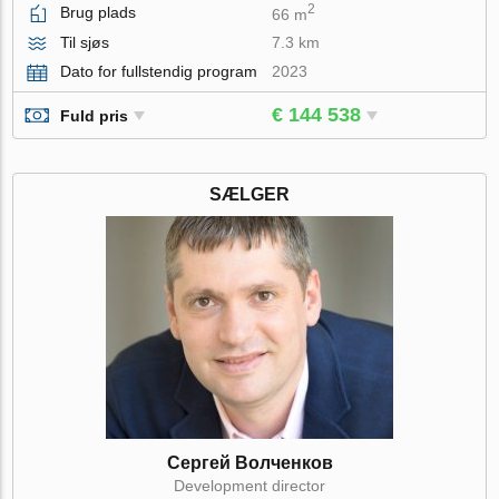
2
Brug plads
66 m
Til sjøs
7.3 km
Dato for fullstendig program
2023
€ 144 538
Fuld pris
SÆLGER
Сергей Волченков
Development director