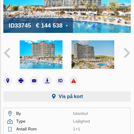
ID33745
€ 144 538
Vis på kort
By
Istanbul
Type
Lejlighed
Antall Rom
1+1