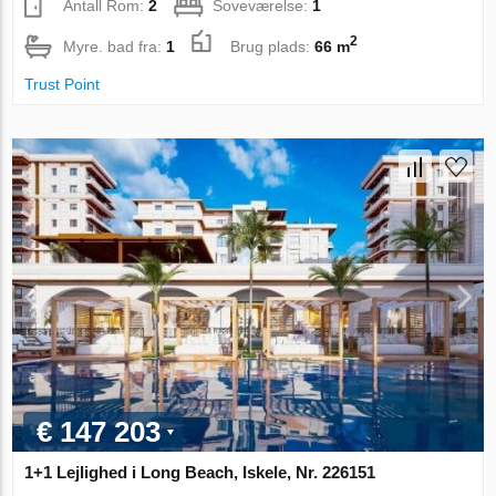
Antall Rom:
2
Soveværelse:
1
2
Myre. bad fra:
1
Brug plads:
66 m
Trust Point
€ 147 203
1+1 Lejlighed i Long Beach, Iskele, Nr. 226151