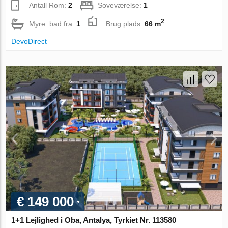
Antall Rom:
2
Soveværelse:
1
2
Myre. bad fra:
1
Brug plads:
66 m
DevoDirect
€ 149 000
1+1 Lejlighed i Oba, Antalya, Tyrkiet Nr. 113580