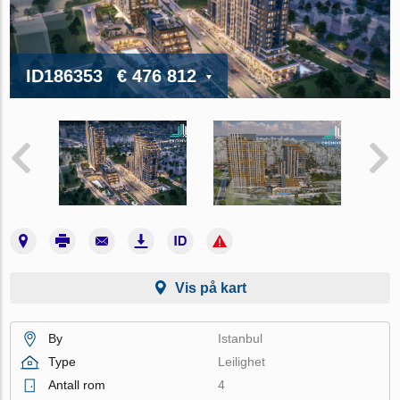
ID186353
€ 476 812
Vis på kart
By
Istanbul
Type
Leilighet
Antall rom
4