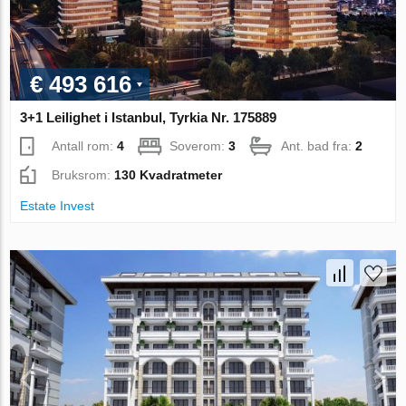
€ 493 616
3+1 Leilighet i Istanbul, Tyrkia Nr. 175889
Antall rom:
4
Soverom:
3
Ant. bad fra:
2
Bruksrom:
130 Kvadratmeter
Estate Invest