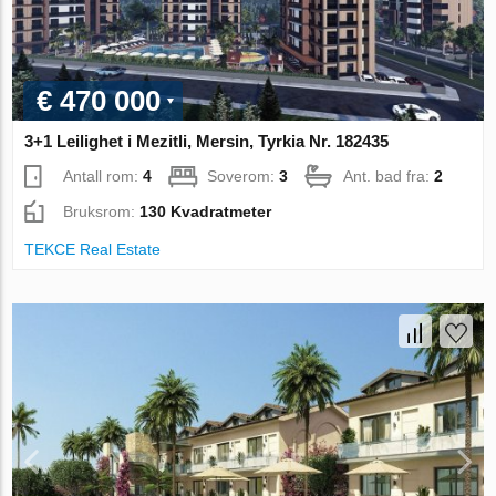
€ 470 000
3+1 Leilighet i Mezitli, Mersin, Tyrkia Nr. 182435
Antall rom:
4
Soverom:
3
Ant. bad fra:
2
Bruksrom:
130 Kvadratmeter
TEKCE Real Estate