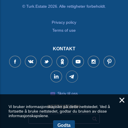
© Turk.Estate 2026. Alle rettigheter forbeholdt.
Privacy policy
Terms of use
KONTAKT
Skriv til oss
×
Vi bruker informasjonskapsler på dette nettstedet. Ved å
NETTSIDESØK
fortsette å bruke nettstedet, godtar du bruken av disse
informasjonskapslene.
Godta