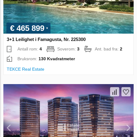
€ 465 899
3+1 Leilighet i Famagusta, Nr. 225300
Antall rom:
4
Soverom:
3
Ant. bad fra:
2
Bruksrom:
130 Kvadratmeter
TEKCE Real Estate