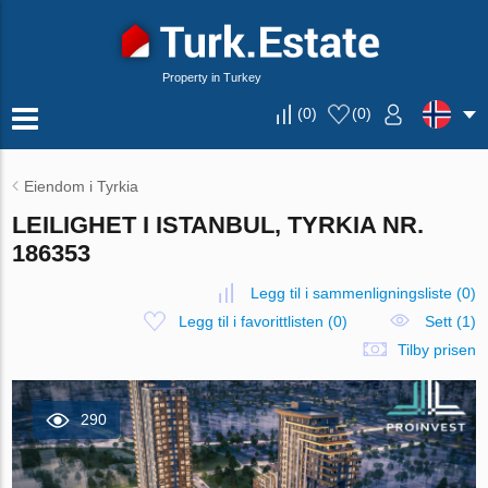
Property in Turkey
(
0
)
(
0
)
Eiendom i Tyrkia
LEILIGHET I ISTANBUL, TYRKIA NR.
186353
Legg til i sammenligningsliste
(
0
)
Legg til i favorittlisten
(
0
)
Sett (1)
Tilby prisen
290