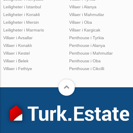
Leiligheter i Istanbul
Villaer i Alanya
Leiligheter i Konakli
Villaer i Mahmutlar
Leiligheter i Mersin
Villaer i Oba
Leiligheter i Marmaris
Villaer i Kargicak
Villaer i Avsallar
Penthouse i Tyrkia
Villaer i Konaklı
Penthouse i Alanya
Villaer i Kestel
Penthouse i Mahmutlar
Villaer i Belek
Penthouse i Oba
Villaer i Fethiye
Penthouse i Cikcilli