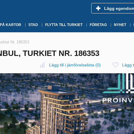
Lägg egendo
 PÅ KARTOR
STAD
FLYTTA TILL TURKIET
FÖRETAG
NYHET
Turkiet Nr. 186353
BUL, TURKIET NR. 186353
Lägg till i jämförelselista
(
0
)
Lägg ti