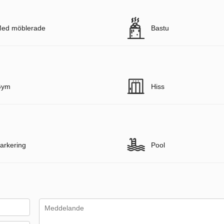
ed möblerade
Bastu
Gym
Hiss
arkering
Pool