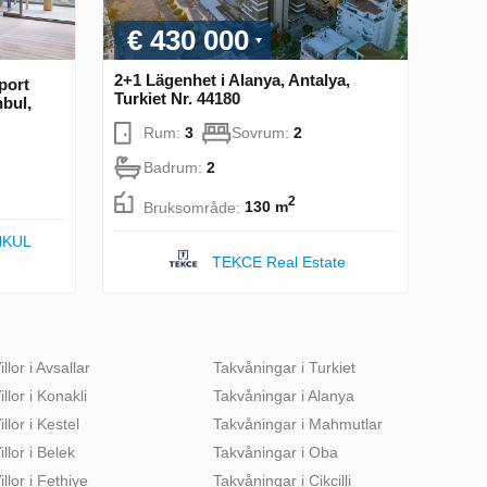
€ 430 000
2+1 Lägenhet i Alanya, Antalya,
port
Turkiet Nr. 44180
nbul,
Rum:
3
Sovrum:
2
Badrum:
2
2
Bruksområde:
130 m
NKUL
TEKCE Real Estate
illor i Avsallar
Takvåningar i Turkiet
illor i Konakli
Takvåningar i Alanya
illor i Kestel
Takvåningar i Mahmutlar
illor i Belek
Takvåningar i Oba
illor i Fethiye
Takvåningar i Cikcilli