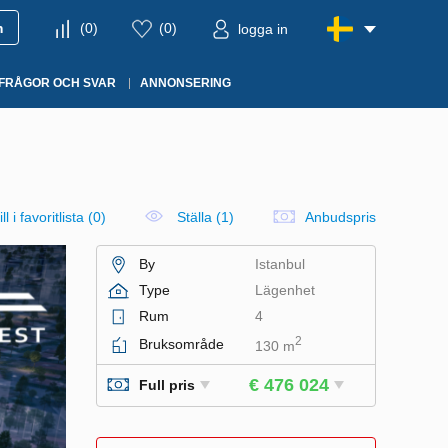
m
(
0
)
(
0
)
logga in
FRÅGOR OCH SVAR
ANNONSERING
ll i favoritlista
(
0
)
Ställa (1)
Anbudspris
By
Istanbul
Type
Lägenhet
Rum
4
2
Bruksområde
130 m
€ 476 024
Full pris