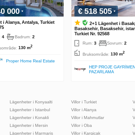
40 000
€ 518 505
 i Alanya, Antalya, Turkiet
2+1 Lägenhet i Basak
75
Basaksehir, Basaksehir, ista
Turkiet Nr. 92568
:
4
Badrum:
2
Rum:
3
Sovrum:
2
2
sområde:
130 m
2
Bruksområde:
130 m
Proper Home Real Estate
HEP PROJE GAYRİME
PAZARLAMA
Lägenheter i Konyaalti
Villor i Turkiet
V
Lägenheter i Istanbul
Villor i Alanya
V
Lägenheter i Konakli
Villor i Mahmutlar
V
Lägenheter i Mersin
Villor i Oba
V
Lägenheter i Marmaris
Villor i Kargicak
V