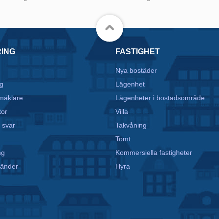
RING
FASTIGHET
Nya bostäder
g
Lägenhet
mäklare
Lägenheter i bostadsområde
tor
Villa
 svar
Takvåning
Tomt
ng
Kommersiella fastigheter
vänder
Hyra