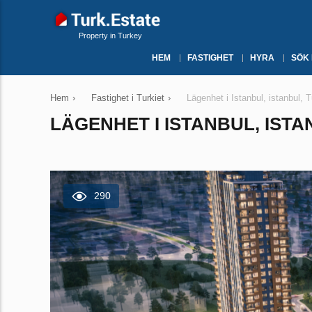
Property in Turkey
HEM
FASTIGHET
HYRA
SÖK
Hem
›
Fastighet i Turkiet
›
Lägenhet i Istanbul, istanbul, 
LÄGENHET I ISTANBUL, ISTAN
290