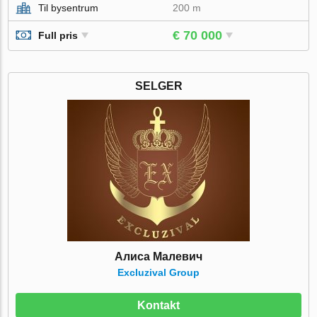
Til bysentrum
200 m
€ 70 000
Full pris
SELGER
Алиса Малевич
Excluzival Group
Kontakt