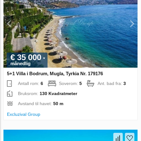
€ 35 000
månedlig
5+1 Villa i Bodrum, Mugla, Tyrkia Nr. 179176
Antall rom:
6
Soverom:
5
Ant. bad fra:
3
Bruksrom:
130 Kvadratmeter
Avstand til havet:
50 m
Excluzival Group