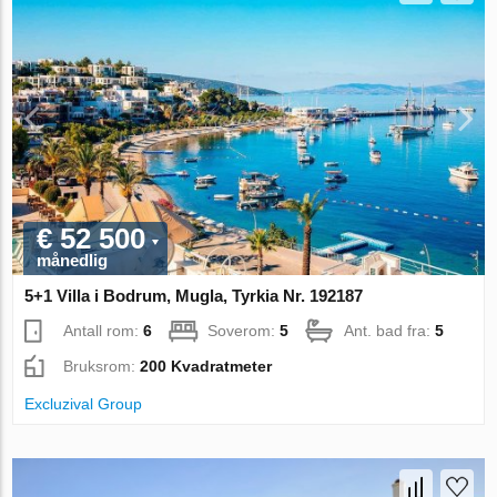
€ 52 500
månedlig
5+1 Villa i Bodrum, Mugla, Tyrkia Nr. 192187
Antall rom:
6
Soverom:
5
Ant. bad fra:
5
Bruksrom:
200 Kvadratmeter
Excluzival Group