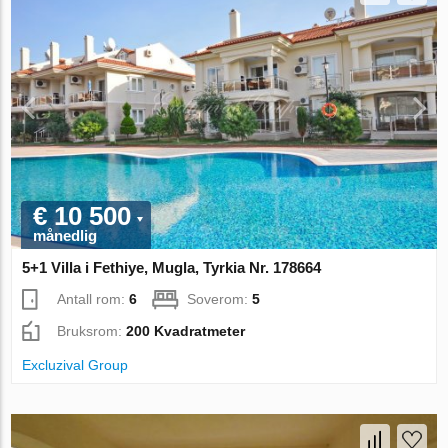
€ 10 500
månedlig
5+1 Villa i Fethiye, Mugla, Tyrkia Nr. 178664
Antall rom:
6
Soverom:
5
Bruksrom:
200 Kvadratmeter
Excluzival Group