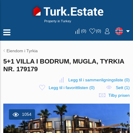
Property in Turkey
(
0
)
(
0
)
Eiendom i Tyrkia
5+1 VILLA I BODRUM, MUGLA, TYRKIA
NR. 179179
Legg til i sammenligningsliste
(
0
)
Legg til i favorittlisten
(
0
)
Sett (1)
Tilby prisen
1054