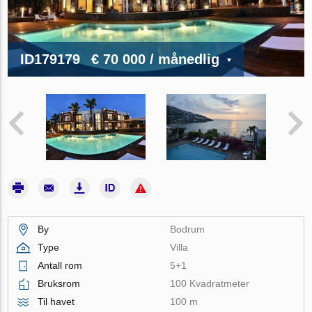
ID179179
€ 70 000
/ månedlig
By
Bodrum
Type
Villa
Antall rom
5+1
Bruksrom
100 Kvadratmeter
Til havet
100 m