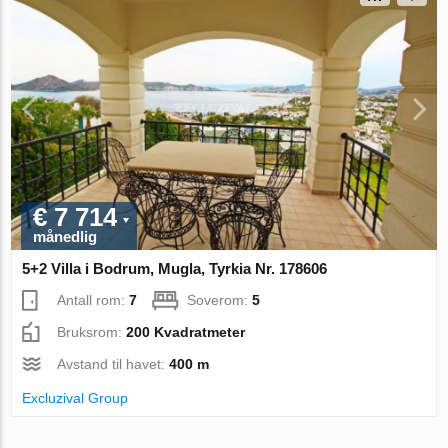
€ 7 714
månedlig
5+2 Villa i Bodrum, Mugla, Tyrkia Nr. 178606
Antall rom:
7
Soverom:
5
Bruksrom:
200 Kvadratmeter
Avstand til havet:
400 m
Excluzival Group