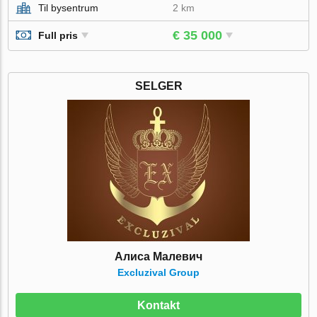
Til bysentrum
2 km
€ 35 000
Full pris
SELGER
Алиса Малевич
Excluzival Group
Kontakt