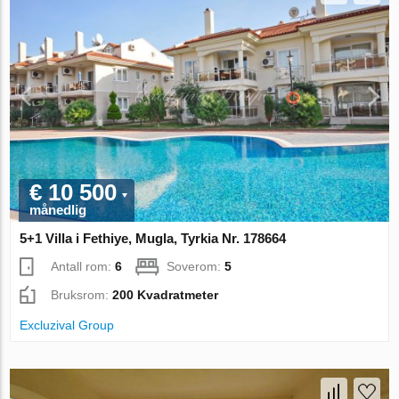
€ 10 500
månedlig
5+1 Villa i Fethiye, Mugla, Tyrkia Nr. 178664
Antall rom:
6
Soverom:
5
Bruksrom:
200 Kvadratmeter
Excluzival Group