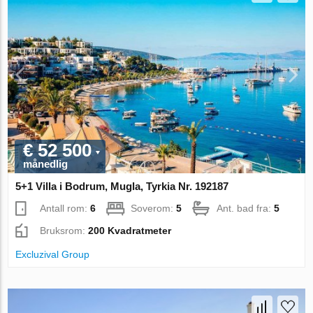
€ 52 500
månedlig
5+1 Villa i Bodrum, Mugla, Tyrkia Nr. 192187
Antall rom:
6
Soverom:
5
Ant. bad fra:
5
Bruksrom:
200 Kvadratmeter
Excluzival Group