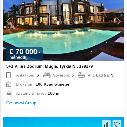
€ 70 000
månedlig
5+1 Villa i Bodrum, Mugla, Tyrkia Nr. 179179
Antall rom:
6
Soverom:
5
Ant. bad fra:
5
Bruksrom:
100 Kvadratmeter
Avstand til havet:
100 m
Excluzival Group