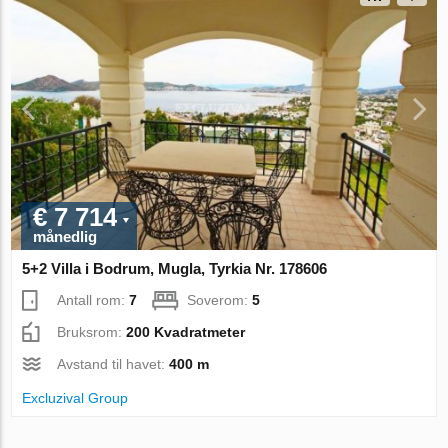
€ 7 714
månedlig
5+2 Villa i Bodrum, Mugla, Tyrkia Nr. 178606
Antall rom:
7
Soverom:
5
Bruksrom:
200 Kvadratmeter
Avstand til havet:
400 m
Excluzival Group