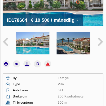
ID178664
€ 10 500
/ månedlig
By
Fethiye
Type
Villa
Antall rom
5+1
Bruksrom
200 Kvadratmeter
Til bysentrum
500 m