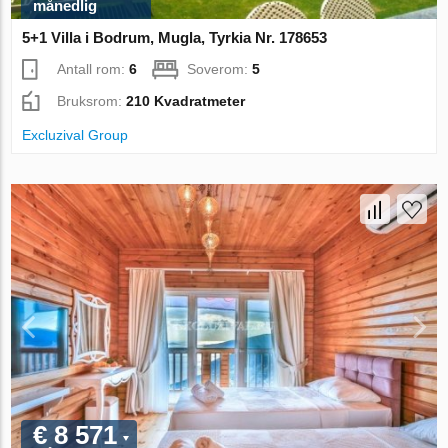
månedlig
5+1 Villa i Bodrum, Mugla, Tyrkia Nr. 178653
Antall rom:
6
Soverom:
5
Bruksrom:
210 Kvadratmeter
Excluzival Group
€ 8 571