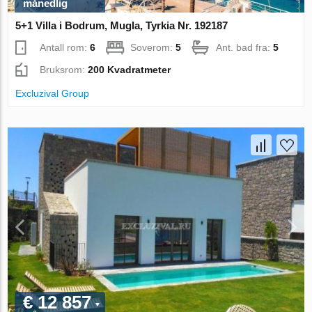
månedlig
5+1 Villa i Bodrum, Mugla, Tyrkia Nr. 192187
Antall rom:
6
Soverom:
5
Ant. bad fra:
5
Bruksrom:
200 Kvadratmeter
Excluzival Group
€ 12 857