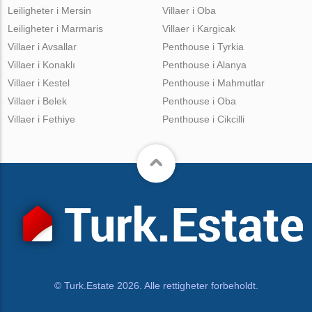
Leiligheter i Mersin
Villaer i Oba
Leiligheter i Marmaris
Villaer i Kargicak
Villaer i Avsallar
Penthouse i Tyrkia
Villaer i Konaklı
Penthouse i Alanya
Villaer i Kestel
Penthouse i Mahmutlar
Villaer i Belek
Penthouse i Oba
Villaer i Fethiye
Penthouse i Cikcilli
© Turk.Estate 2026. Alle rettigheter forbeholdt.