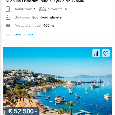
5+2 Villa i Bodrum, Mugla, Tyrkia Nr. 178606
Antall rom:
7
Soverom:
5
Bruksrom:
200 Kvadratmeter
Avstand til havet:
400 m
Excluzival Group
€ 52 500