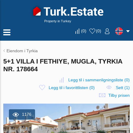
Property in Turkey
(
0
)
(
0
)
Eiendom i Tyrkia
5+1 VILLA I FETHIYE, MUGLA, TYRKIA
NR. 178664
Legg til i sammenligningsliste
(
0
)
Legg til i favorittlisten
(
0
)
Sett (1)
Tilby prisen
1176