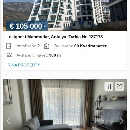
€ 105 000
Leilighet i Mahmutlar, Antalya, Tyrkia Nr. 187173
Antall rom:
2
Bruksrom:
60 Kvadratmeter
Avstand til havet:
900 m
IRINA PROPERTY