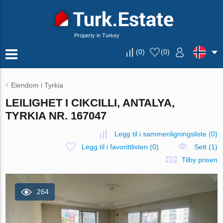
Property in Turkey
(
0
)
(
0
)
Eiendom i Tyrkia
LEILIGHET I CIKCILLI, ANTALYA,
TYRKIA NR. 167047
Legg til i sammenligningsliste
(
0
)
Legg til i favorittlisten
(
0
)
Sett (1)
Tilby prisen
264