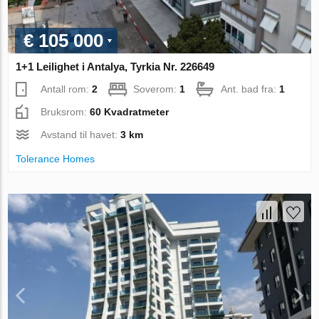
€ 105 000
1+1 Leilighet i Antalya, Tyrkia Nr. 226649
Antall rom:
2
Soverom:
1
Ant. bad fra:
1
Bruksrom:
60 Kvadratmeter
Avstand til havet:
3 km
Tolerance Homes