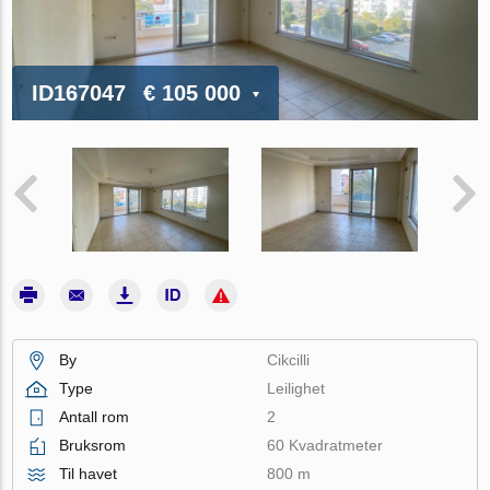
ID167047
€ 105 000
By
Cikcilli
Type
Leilighet
Antall rom
2
Bruksrom
60 Kvadratmeter
Til havet
800 m