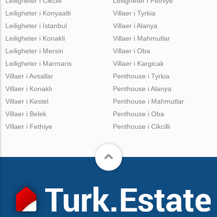
Leiligheter i Cikcilli
Leiligheter i Fethiye
Leiligheter i Konyaalti
Villaer i Tyrkia
Leiligheter i Istanbul
Villaer i Alanya
Leiligheter i Konakli
Villaer i Mahmutlar
Leiligheter i Mersin
Villaer i Oba
Leiligheter i Marmaris
Villaer i Kargicak
Villaer i Avsallar
Penthouse i Tyrkia
Villaer i Konaklı
Penthouse i Alanya
Villaer i Kestel
Penthouse i Mahmutlar
Villaer i Belek
Penthouse i Oba
Villaer i Fethiye
Penthouse i Cikcilli