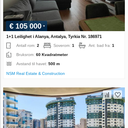
€ 105 000
1+1 Leilighet i Alanya, Antalya, Tyrkia Nr. 186971
Antall rom:
2
Soverom:
1
Ant. bad fra:
1
Bruksrom:
60 Kvadratmeter
Avstand til havet:
500 m
NSM Real Estate & Construction