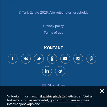
© Turk.Estate 2026. Alle rettigheter forbeholdt.
Privacy policy
Terms of use
KONTAKT
Skriv til oss
×
Vi bruker informasjonskapsler på dette nettstedet. Ved å
NETTSIDESØK
fortsette å bruke nettstedet, godtar du bruken av disse
informasjonskapslene.