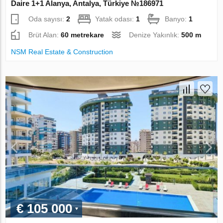
Daire 1+1 Alanya, Antalya, Türkiye №186971
Oda sayısı:
2
Yatak odası:
1
Banyo:
1
Brüt Alan:
60 metrekare
Denize Yakınlık:
500 m
NSM Real Estate & Construction
€ 105 000