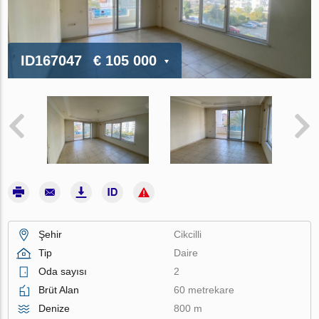
ID167047
€ 105 000
Şehir
Cikcilli
Tip
Daire
Oda sayısı
2
Brüt Alan
60 metrekare
Denize
800 m