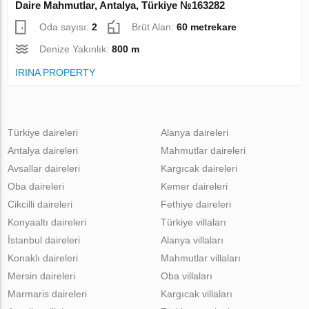
Daire Mahmutlar, Antalya, Türkiye №163282
Oda sayısı:
2
Brüt Alan:
60 metrekare
Denize Yakınlık:
800 m
IRINA PROPERTY
Türkiye daireleri
Alanya daireleri
Antalya daireleri
Mahmutlar daireleri
Avsallar daireleri
Kargıcak daireleri
Oba daireleri
Kemer daireleri
Cikcilli daireleri
Fethiye daireleri
Konyaaltı daireleri
Türkiye villaları
İstanbul daireleri
Alanya villaları
Konaklı daireleri
Mahmutlar villaları
Mersin daireleri
Oba villaları
Marmaris daireleri
Kargıcak villaları