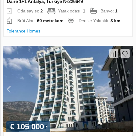
Daire 1+1 Antalya, Türkiye №226649
Oda sayısı:
2
Yatak odası:
1
Banyo:
1
Brüt Alan:
60 metrekare
Denize Yakınlık:
3 km
Tolerance Homes
€ 105 000