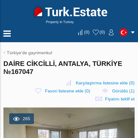
Property in Turkey
(
0
)
(
0
)
Türkiye'de gayrimenkul
DAIRE CIKCILLI, ANTALYA, TÜRKIYE
№167047
Karşılaştırma listesine ekle
(
0
)
Favori listesine ekle
(
0
)
Görüldü (1)
Fiyatını teklif et
265