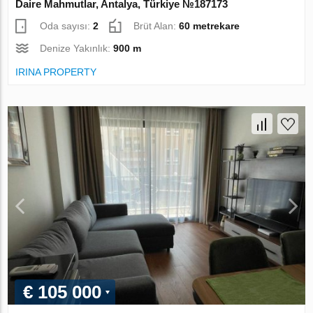
Daire Mahmutlar, Antalya, Türkiye №187173
Oda sayısı:
2
Brüt Alan:
60 metrekare
Denize Yakınlık:
900 m
IRINA PROPERTY
€ 105 000