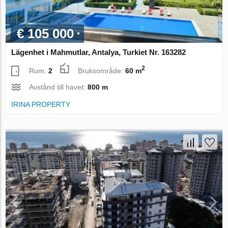
€ 105 000
Lägenhet i Mahmutlar, Antalya, Turkiet Nr. 163282
2
Rum:
2
Bruksområde:
60 m
Avstånd till havet:
800 m
IRINA PROPERTY