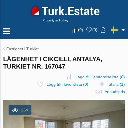
Property in Turkey
(
0
)
(
0
)
Fastighet i Turkiet
LÄGENHET I CIKCILLI, ANTALYA,
TURKIET NR. 167047
Lägg till i jämförelselista
(
0
)
Lägg till i favoritlista
(
0
)
Ställa (1)
Anbudspris
264