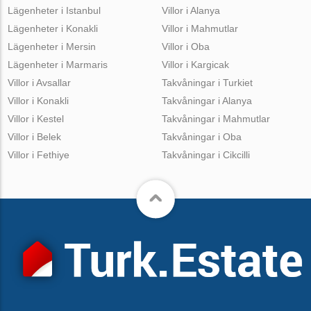
Lägenheter i Istanbul
Villor i Alanya
Lägenheter i Konakli
Villor i Mahmutlar
Lägenheter i Mersin
Villor i Oba
Lägenheter i Marmaris
Villor i Kargicak
Villor i Avsallar
Takvåningar i Turkiet
Villor i Konakli
Takvåningar i Alanya
Villor i Kestel
Takvåningar i Mahmutlar
Villor i Belek
Takvåningar i Oba
Villor i Fethiye
Takvåningar i Cikcilli