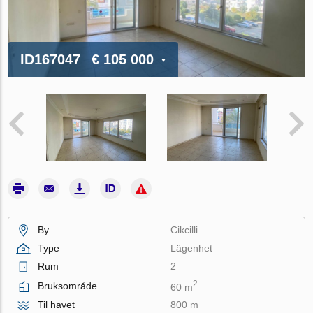
ID167047
€ 105 000
By
Cikcilli
Type
Lägenhet
Rum
2
2
Bruksområde
60 m
Til havet
800 m