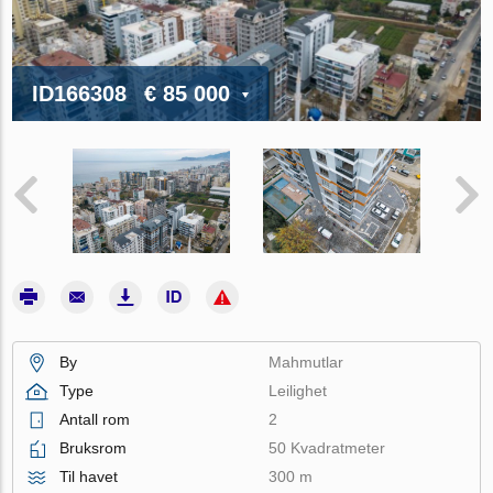
ID166308
€ 85 000
By
Mahmutlar
Type
Leilighet
Antall rom
2
Bruksrom
50 Kvadratmeter
Til havet
300 m