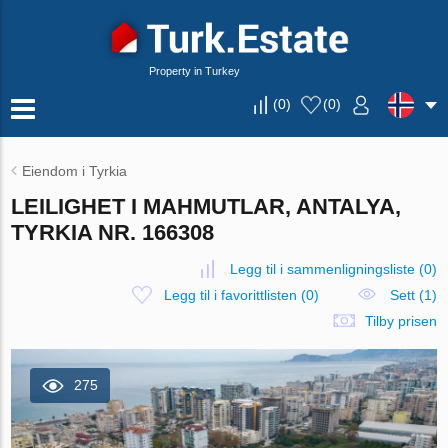
Property in Turkey
(
0
)
(
0
)
Eiendom i Tyrkia
LEILIGHET I MAHMUTLAR, ANTALYA,
TYRKIA NR. 166308
Legg til i sammenligningsliste
(
0
)
Legg til i favorittlisten
(
0
)
Sett (1)
Tilby prisen
275