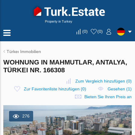
Property in Turkey
(
0
)
(
0
)
Türkeı Immobilien
WOHNUNG IN MAHMUTLAR, ANTALYA,
TÜRKEI NR. 166308
Zum Vergleich hinzufügen
(
0
)
Zur Favoritenliste hinzufügen
(
0
)
Gesehen (1)
Bieten Sie Ihren Preis an
276