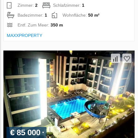
Zimmer:
2
Schlafzimmer:
1
Badezimmer:
1
Wohnfläche:
50 m²
Entf. Zum Meer:
350 m
MAXXPROPERTY
€ 85 000