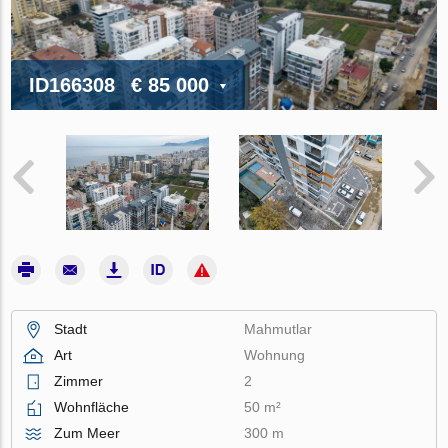
ID166308
€ 85 000
Stadt
Mahmutlar
Art
Wohnung
Zimmer
2
Wohnfläche
50 m²
Zum Meer
300 m