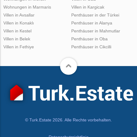
Wohnungen in Marmaris
Villen in Kargicak
Villen in Avsallar
Penthäuser in der Türkei
Villen in Konaklı
Penthäuser in Alanya
Villen in Kestel
Penthäuser in Mahmutlar
Villen in Belek
Penthäuser in Oba
Villen in Fethiye
Penthäuser in Cikcilli
© Turk.Estate 2026. Alle Rechte vorbehalten.
Datenschutzrichtlinie