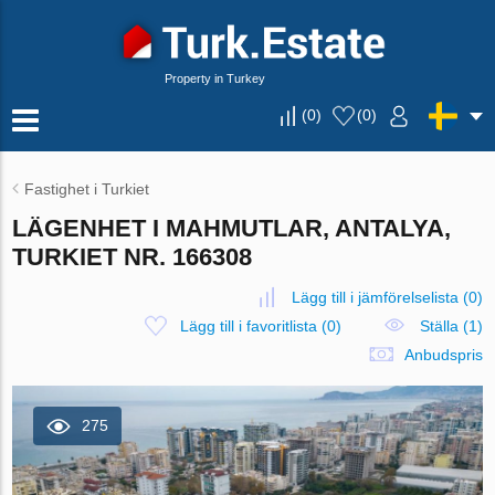
Property in Turkey
(
0
)
(
0
)
Fastighet i Turkiet
LÄGENHET I MAHMUTLAR, ANTALYA,
TURKIET NR. 166308
Lägg till i jämförelselista
(
0
)
Lägg till i favoritlista
(
0
)
Ställa (1)
Anbudspris
275