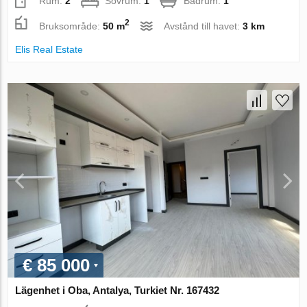
Rum:
2
Sovrum:
1
Badrum:
1
2
Bruksområde:
50 m
Avstånd till havet:
3 km
Elis Real Estate
€ 85 000
Lägenhet i Oba, Antalya, Turkiet Nr. 167432