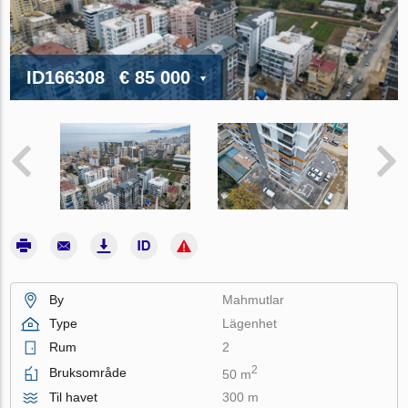
ID166308
€ 85 000
By
Mahmutlar
Type
Lägenhet
Rum
2
2
Bruksområde
50 m
Til havet
300 m