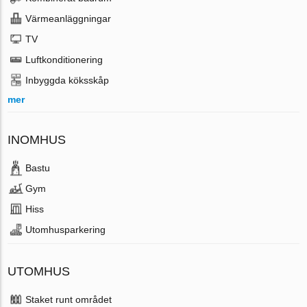
Värmeanläggningar
TV
Luftkonditionering
Inbyggda köksskåp
mer
INOMHUS
Bastu
Gym
Hiss
Utomhusparkering
UTOMHUS
Staket runt området