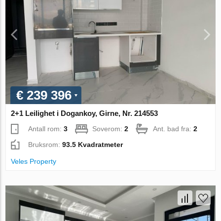
€ 239 396
2+1 Leilighet i Dogankoy, Girne, Nr. 214553
Antall rom:
3
Soverom:
2
Ant. bad fra:
2
Bruksrom:
93.5 Kvadratmeter
Veles Property