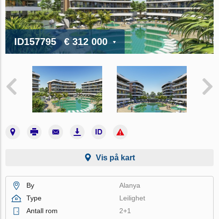
ID157795
€ 312 000
Vis på kart
By
Alanya
Type
Leilighet
Antall rom
2+1