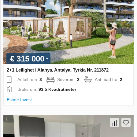
€ 315 000
2+1 Leilighet i Alanya, Antalya, Tyrkia Nr. 211872
Antall rom:
3
Soverom:
2
Ant. bad fra:
2
Bruksrom:
93.5 Kvadratmeter
Estate Invest