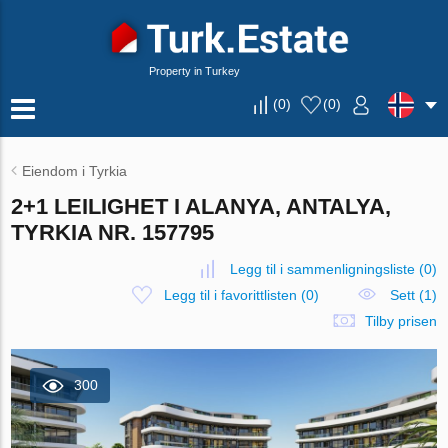
Property in Turkey
(
0
)
(
0
)
Eiendom i Tyrkia
2+1 LEILIGHET I ALANYA, ANTALYA,
TYRKIA NR. 157795
Legg til i sammenligningsliste
(
0
)
Legg til i favorittlisten
(
0
)
Sett (1)
Tilby prisen
300