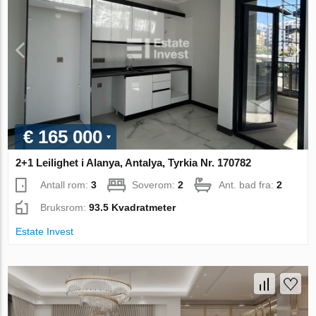
€ 165 000
2+1 Leilighet i Alanya, Antalya, Tyrkia Nr. 170782
Antall rom:
3
Soverom:
2
Ant. bad fra:
2
Bruksrom:
93.5 Kvadratmeter
Estate Invest