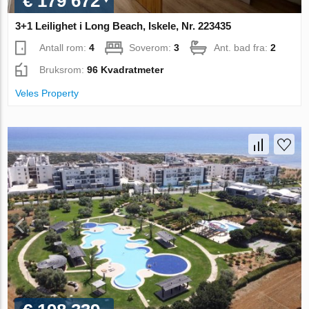
€ 179 672
3+1 Leilighet i Long Beach, Iskele, Nr. 223435
Antall rom:
4
Soverom:
3
Ant. bad fra:
2
Bruksrom:
96 Kvadratmeter
Veles Property