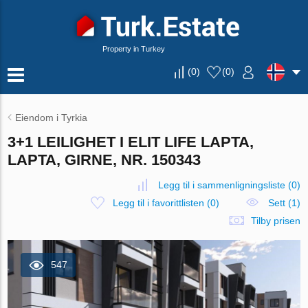
Property in Turkey
(
0
)
(
0
)
Eiendom i Tyrkia
3+1 LEILIGHET I ELIT LIFE LAPTA,
LAPTA, GIRNE, NR. 150343
Legg til i sammenligningsliste
(
0
)
Legg til i favorittlisten
(
0
)
Sett (1)
Tilby prisen
547