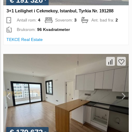
€ 191 326
3+1 Leilighet i Cekmekoy, Istanbul, Tyrkia Nr. 191288
Antall rom:
4
Soverom:
3
Ant. bad fra:
2
Bruksrom:
96 Kvadratmeter
TEKCE Real Estate