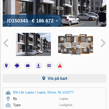
ID150343
€ 186 672
Vis på kart
Elit Life Lapta i Lapta, Girne, Nr.113277
By
Lapta
Type
Leilighet