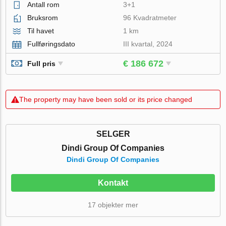
Antall rom
3+1
Bruksrom
96 Kvadratmeter
Til havet
1 km
Fullføringsdato
III kvartal, 2024
€ 186 672
Full pris
The property may have been sold or its price changed
SELGER
Dindi Group Of Companies
Dindi Group Of Companies
Kontakt
17 objekter mer