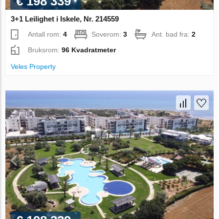
€ 198 339
3+1 Leilighet i Iskele, Nr. 214559
Antall rom:
4
Soverom:
3
Ant. bad fra:
2
Bruksrom:
96 Kvadratmeter
Veles Property