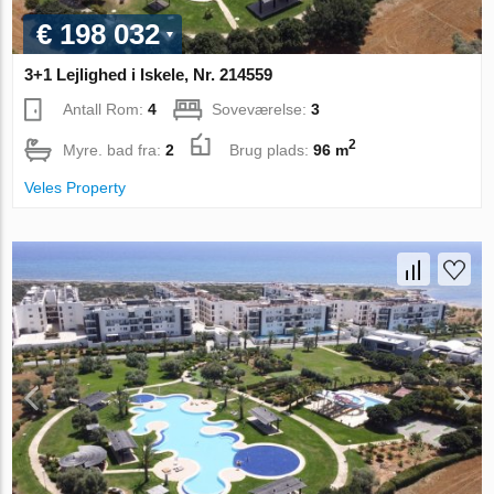
€ 198 032
3+1 Lejlighed i Iskele, Nr. 214559
Antall Rom:
4
Soveværelse:
3
2
Myre. bad fra:
2
Brug plads:
96 m
Veles Property