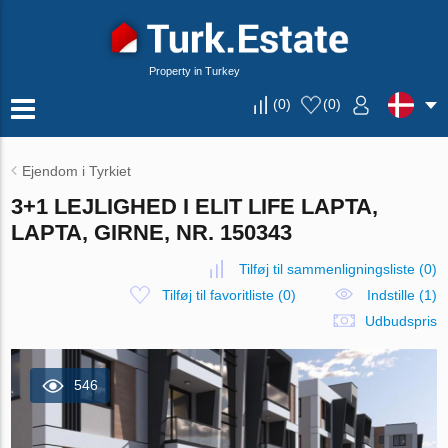
Property in Turkey
(
0
)
(
0
)
Ejendom i Tyrkiet
3+1 LEJLIGHED I ELIT LIFE LAPTA,
LAPTA, GIRNE, NR. 150343
Tilføj til sammenligningsliste
(
0
)
Tilføj til favoritliste
(
0
)
Indstille (1)
Udbudspris
546