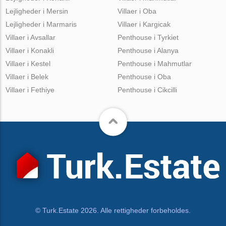
Lejligheder i Mersin
Villaer i Oba
Lejligheder i Marmaris
Villaer i Kargicak
Villaer i Avsallar
Penthouse i Tyrkiet
Villaer i Konakli
Penthouse i Alanya
Villaer i Kestel
Penthouse i Mahmutlar
Villaer i Belek
Penthouse i Oba
Villaer i Fethiye
Penthouse i Cikcilli
© Turk.Estate 2026. Alle rettigheder forbeholdes.