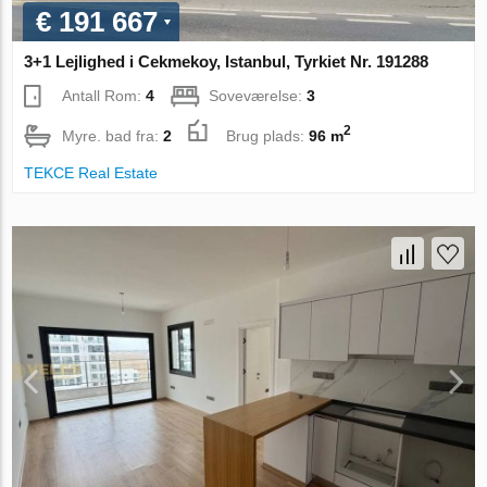
€ 191 667
3+1 Lejlighed i Cekmekoy, Istanbul, Tyrkiet Nr. 191288
Antall Rom:
4
Soveværelse:
3
2
Myre. bad fra:
2
Brug plads:
96 m
TEKCE Real Estate