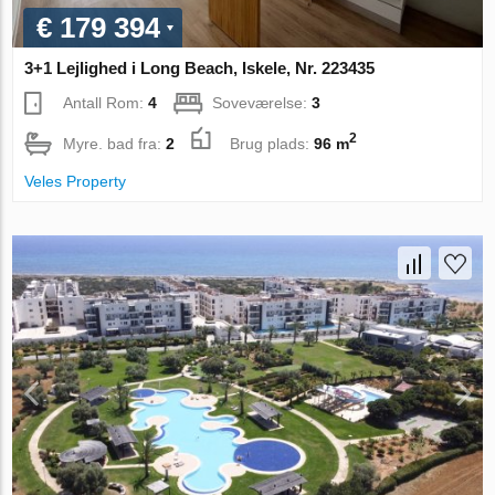
€ 179 394
3+1 Lejlighed i Long Beach, Iskele, Nr. 223435
Antall Rom:
4
Soveværelse:
3
2
Myre. bad fra:
2
Brug plads:
96 m
Veles Property