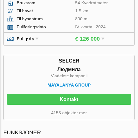
Bruksrom
54 Kvadratmeter
Til havet
1.5 km
Til bysentrum
800 m
Fullføringsdato
IV kvartal, 2024
€ 126 000
Full pris
SELGER
Людмила
Vladeletc kompanii
MAYALANYA GROUP
Kontakt
4155 objekter mer
FUNKSJONER