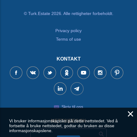
© Turk.Estate 2026. Alle rettigheter forbeholdt.
Privacy policy
Terms of use
KONTAKT
Skriv til oss
×
Vi bruker informasjonskapsler på dette nettstedet. Ved å
NETTSIDESØK
fortsette å bruke nettstedet, godtar du bruken av disse
informasjonskapslene.