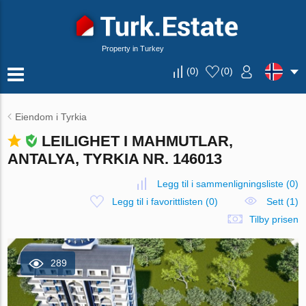
Property in Turkey
(
0
)
(
0
)
Eiendom i Tyrkia
LEILIGHET I MAHMUTLAR,
ANTALYA, TYRKIA NR. 146013
Legg til i sammenligningsliste
(
0
)
Legg til i favorittlisten
(
0
)
Sett (1)
Tilby prisen
289