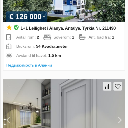
€ 126 000
1+1 Leilighet i Alanya, Antalya, Tyrkia Nr. 211490
Antall rom:
2
Soverom:
1
Ant. bad fra:
1
Bruksrom:
54 Kvadratmeter
Avstand til havet:
1.5 km
Недвижимость в Алании