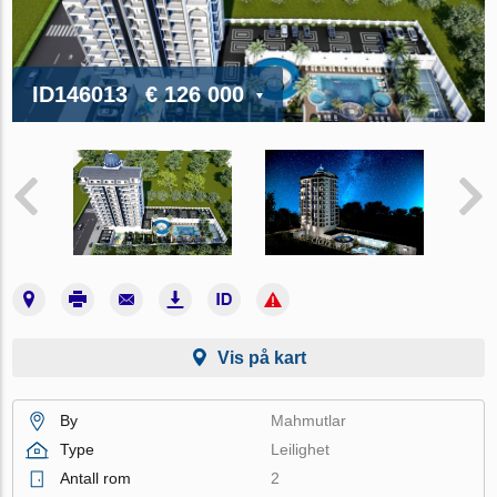
ID146013
€ 126 000
Vis på kart
By
Mahmutlar
Type
Leilighet
Antall rom
2