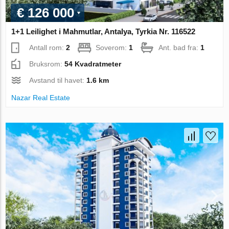
€ 126 000
1+1 Leilighet i Mahmutlar, Antalya, Tyrkia Nr. 116522
Antall rom:
2
Soverom:
1
Ant. bad fra:
1
Bruksrom:
54 Kvadratmeter
Avstand til havet:
1.6 km
Nazar Real Estate