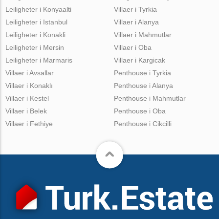
Leiligheter i Konyaalti
Villaer i Tyrkia
Leiligheter i Istanbul
Villaer i Alanya
Leiligheter i Konakli
Villaer i Mahmutlar
Leiligheter i Mersin
Villaer i Oba
Leiligheter i Marmaris
Villaer i Kargicak
Villaer i Avsallar
Penthouse i Tyrkia
Villaer i Konaklı
Penthouse i Alanya
Villaer i Kestel
Penthouse i Mahmutlar
Villaer i Belek
Penthouse i Oba
Villaer i Fethiye
Penthouse i Cikcilli