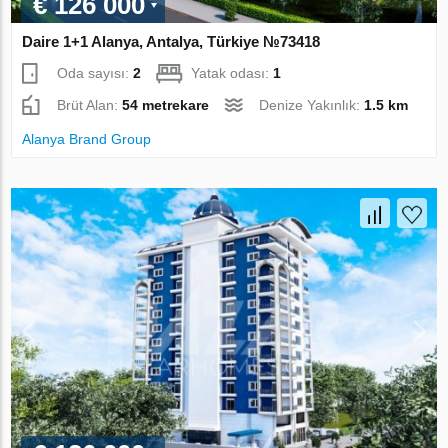
€ 126 000
Daire 1+1 Alanya, Antalya, Türkiye №73418
Oda sayısı:
2
Yatak odası:
1
Brüt Alan:
54 metrekare
Denize Yakınlık:
1.5 km
Alanya Brand Group