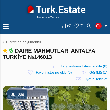
Property in Turkey
(
0
)
(
0
)
Türkiye'de gayrimenkul
DAIRE MAHMUTLAR, ANTALYA,
TÜRKIYE №146013
Karşılaştırma listesine ekle
(
0
)
Favori listesine ekle
(
0
)
Görüldü (1)
Fiyatını teklif et
289