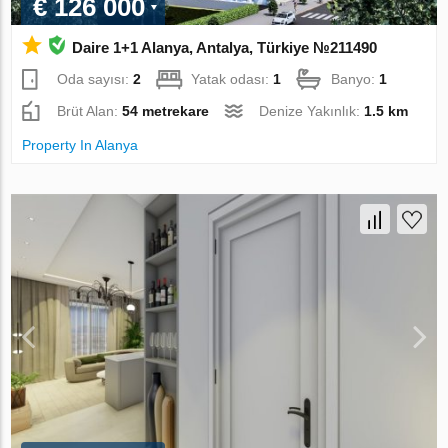
€ 126 000
Daire 1+1 Alanya, Antalya, Türkiye №211490
Oda sayısı:
2
Yatak odası:
1
Banyo:
1
Brüt Alan:
54 metrekare
Denize Yakınlık:
1.5 km
Property In Alanya