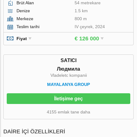
Brüt Alan
54 metrekare
Denize
1.5 km
Merkeze
800 m
Teslim tarihi
IV çeyrek, 2024
€ 126 000
Fiyat
SATICI
Людмила
Vladeletc kompanii
MAYALANYA GROUP
İletişime geç
4155 emlak tane daha
DAIRE IÇI ÖZELLIKLERI