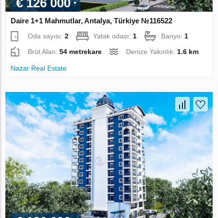
€ 126 000
Daire 1+1 Mahmutlar, Antalya, Türkiye №116522
Oda sayısı:
2
Yatak odası:
1
Banyo:
1
Brüt Alan:
54 metrekare
Denize Yakınlık:
1.6 km
Nazar Real Estate