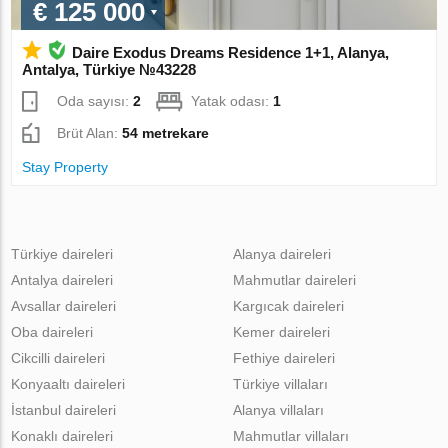
€ 125 000
Daire Exodus Dreams Residence 1+1, Alanya,
Antalya, Türkiye №43228
Oda sayısı:
2
Yatak odası:
1
Brüt Alan:
54 metrekare
Stay Property
Türkiye daireleri
Alanya daireleri
Antalya daireleri
Mahmutlar daireleri
Avsallar daireleri
Kargıcak daireleri
Oba daireleri
Kemer daireleri
Cikcilli daireleri
Fethiye daireleri
Konyaaltı daireleri
Türkiye villaları
İstanbul daireleri
Alanya villaları
Konaklı daireleri
Mahmutlar villaları