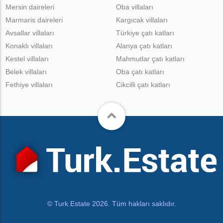
Mersin daireleri
Oba villaları
Marmaris daireleri
Kargıcak villaları
Avsallar villaları
Türkiye çatı katları
Konaklı villaları
Alanya çatı katları
Kestel villaları
Mahmutlar çatı katları
Belek villaları
Oba çatı katları
Fethiye villaları
Cikcilli çatı katları
© Turk.Estate 2026. Tüm hakları saklıdır.