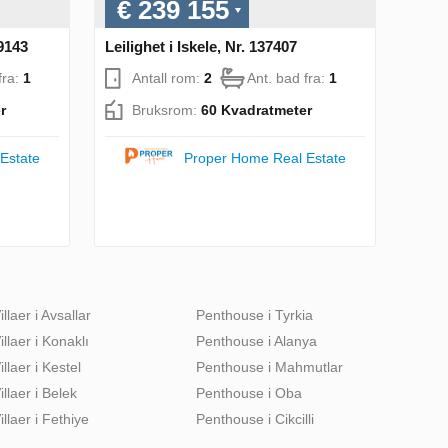
€ 239 155
39143
Leilighet i Iskele, Nr. 137407
fra:
1
Antall rom:
2
Ant. bad fra:
1
r
Bruksrom:
60 Kvadratmeter
Estate
Proper Home Real Estate
illaer i Avsallar
Penthouse i Tyrkia
illaer i Konaklı
Penthouse i Alanya
illaer i Kestel
Penthouse i Mahmutlar
illaer i Belek
Penthouse i Oba
illaer i Fethiye
Penthouse i Cikcilli