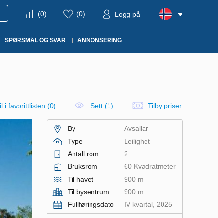
m
(
0
)
(
0
)
Logg på
SPØRSMÅL OG SVAR
ANNONSERING
l i favorittlisten
(
0
)
Sett (1)
Tilby prisen
By
Avsallar
Type
Leilighet
Antall rom
2
Bruksrom
60 Kvadratmeter
Til havet
900 m
Til bysentrum
900 m
Fullføringsdato
IV kvartal, 2025