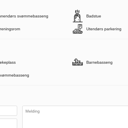
nnendørs svømmebasseng
Badstue
reningsrom
Utendørs parkering
ekeplass
Barnebasseng
vømmebasseng