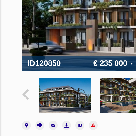
ID120850
€ 235 000