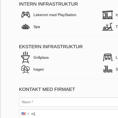
INTERN INFRASTRUKTUR
Lekerom med PlayStation
I
Spa
T
EKSTERN INFRASTRUKTUR
Grillplass
L
hagen
S
KONTAKT MED FIRMAET