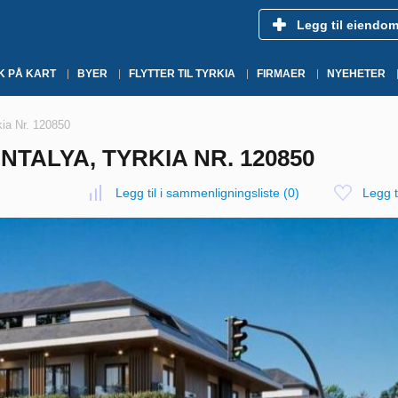
Legg til eiendo
K PÅ KART
BYER
FLYTTER TIL TYRKIA
FIRMAER
NYEHETER
rkia Nr. 120850
NTALYA, TYRKIA NR. 120850
Legg til i sammenligningsliste
(
0
)
Legg ti