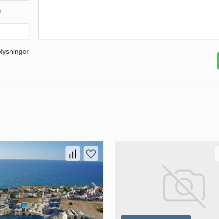
m
plysninger