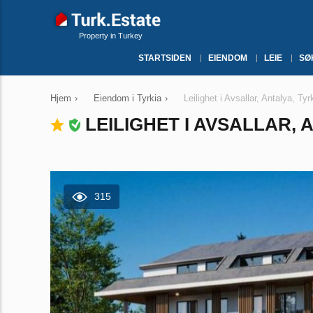
Property in Turkey
STARTSIDEN
EIENDOM
LEIE
SØ
Hjem
›
Eiendom i Tyrkia
›
Leilighet i Avsallar, Antalya, Ty
LEILIGHET I AVSALLAR, A
315