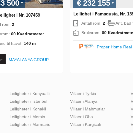
33 500
€ 232 155
Leilighet i Famagusta, Nr. 1
eilighet i Nr. 107459
Antall rom:
2
Ant. bad 
ll rom:
2
Bruksrom:
60 Kvadratmete
srom:
60 Kvadratmeter
nd til havet:
140 m
Proper Home Real 
MAYALANYA GROUP
Leiligheter i Konyaalti
Villaer i Tyrkia
V
Leiligheter i Istanbul
Villaer i Alanya
V
Leiligheter i Konakli
Villaer i Mahmutlar
V
Leiligheter i Mersin
Villaer i Oba
V
Leiligheter i Marmaris
Villaer i Kargicak
V