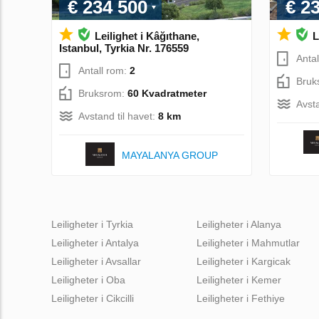
€ 234 500
€ 2
Leilighet i Kâğıthane,
L
Istanbul, Tyrkia Nr. 176559
Anta
Antall rom:
2
Bruk
Bruksrom:
60 Kvadratmeter
Avsta
Avstand til havet:
8 km
MAYALANYA GROUP
Leiligheter i Tyrkia
Leiligheter i Alanya
Leiligheter i Antalya
Leiligheter i Mahmutlar
Leiligheter i Avsallar
Leiligheter i Kargicak
Leiligheter i Oba
Leiligheter i Kemer
Leiligheter i Cikcilli
Leiligheter i Fethiye