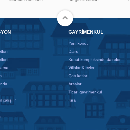
SYON
GAYRIMENKUL
Yeni konut
tleri
Daire
tleri
Konut kompleksinde daireler
arama
Villalar & evler
p
Çatı katları
ında
Arsalar
Ticari gayrimenkul
l çalışılır
Kira
ı