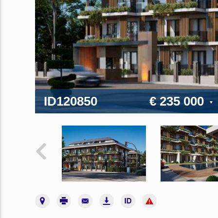
ID120850
€ 235 000