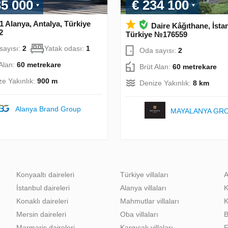
35 000
€ 234 100
1 Alanya, Antalya, Türkiye
Daire Kâğıthane, İsta
2
Türkiye №176559
sayısı:
2
Yatak odası:
1
Oda sayısı:
2
 Alan:
60 metrekare
Brüt Alan:
60 metrekare
ze Yakınlık:
900 m
Denize Yakınlık:
8 km
Alanya Brand Group
MAYALANYA GR
Konyaaltı daireleri
Türkiye villaları
A
İstanbul daireleri
Alanya villaları
K
Konaklı daireleri
Mahmutlar villaları
K
Mersin daireleri
Oba villaları
B
Marmaris daireleri
Kargıcak villaları
F