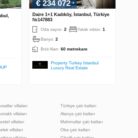
€ 234 072
Daire 1+1 Kadıköy, İstanbul, Türkiye
nbul,
№147883
Oda sayısı:
2
Yatak odası:
1
Banyo:
2
Brüt Alan:
60 metrekare
Property Turkey Istanbul
OUP
Luxury Real Estate
vsallar villaları
Türkiye çatı katları
onaklı villaları
Alanya çatı katları
estel villaları
Mahmutlar çatı katları
elek villaları
Oba çatı katları
ethiye villaları
Cikcilli çatı katları