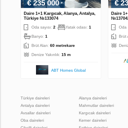
€ 235 000
€ 2
Daire 1+1 Kargıcak, Alanya, Antalya,
Daire 1+
Türkiye №133074
№13704
Oda sayısı:
2
Yatak odası:
1
Oda 
Banyo:
1
Brüt
Brüt Alan:
60 metrekare
Deni
Denize Yakınlık:
15 m
ABT Homes Global
Türkiye daireleri
Alanya daireleri
Antalya daireleri
Mahmutlar daireleri
Avsallar daireleri
Kargıcak daireleri
Oba daireleri
Kemer daireleri
Cikcilli daireleri
Fethiye daireleri