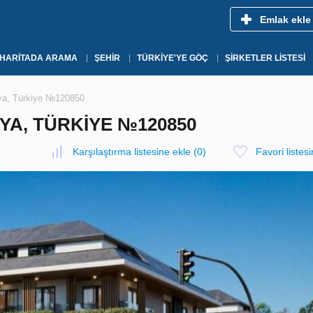
Emlak ekle
HARITADA ARAMA
ŞEHIR
TÜRKIYE'YE GÖÇ
ŞIRKETLER LISTESI
alya, Türkiye №120850
YA, TÜRKIYE №120850
Karşılaştırma listesine ekle
(
0
)
Favori listes