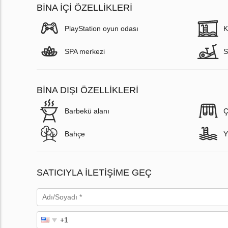
BINA İÇI ÖZELLIKLERI
PlayStation oyun odası
K
SPA merkezi
S
BINA DIŞI ÖZELLIKLERI
Barbekü alanı
Ç
Bahçe
Y
SATICIYLA ILETIŞIME GEÇ