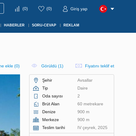
(
0
)
(
0
)
Giriş yap
HABERLER
SORU-CEVAP
REKLAM
ine ekle
(
0
)
Görüldü (1)
Fiyatını teklif et
Şehir
Avsallar
Tip
Daire
Oda sayısı
2
Brüt Alan
60 metrekare
Denize
900 m
Merkeze
900 m
Teslim tarihi
IV çeyrek, 2025