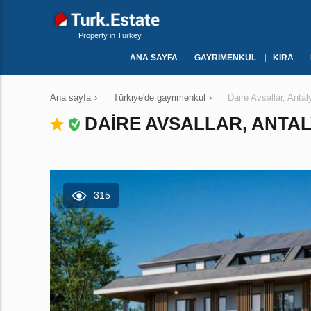
Property in Turkey
ANA SAYFA
GAYRIMENKUL
KIRA
Ana sayfa
›
Türkiye'de gayrimenkul
›
Daire Avsallar, Ant
DAIRE AVSALLAR, ANTAL
315