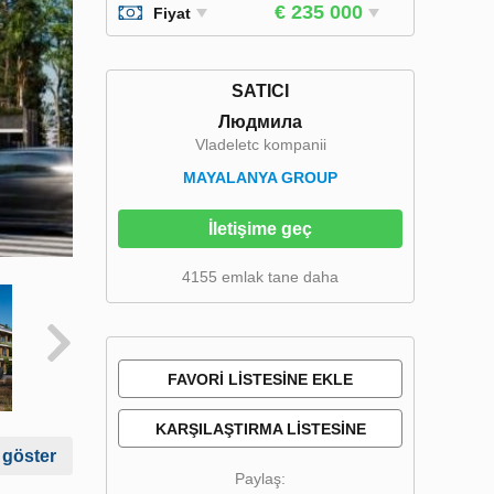
€ 235 000
Fiyat
SATICI
Людмила
Vladeletc kompanii
MAYALANYA GROUP
İletişime geç
4155 emlak tane daha
FAVORI LISTESINE EKLE
KARŞILAŞTIRMA LISTESINE
 göster
EKLE
Paylaş: