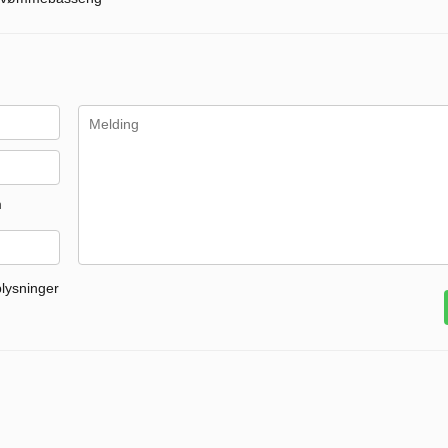
m
plysninger