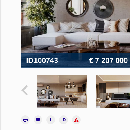
ID100743
€ 7 207 000