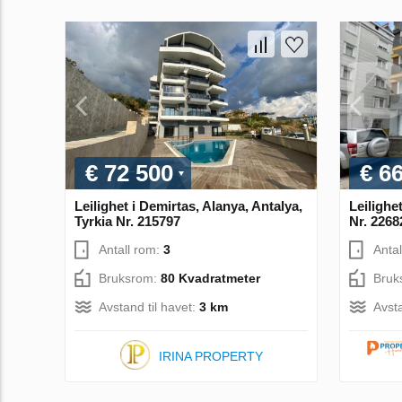
€ 72 500
€ 6
Leilighet i Demirtas, Alanya, Antalya,
Leilighe
Tyrkia Nr. 215797
Nr. 2268
Antall rom:
3
Anta
Bruksrom:
80 Kvadratmeter
Bruk
Avstand til havet:
3 km
Avsta
IRINA PROPERTY