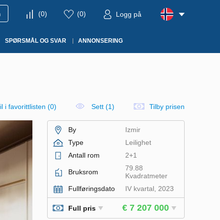
m
(
0
)
(
0
)
Logg på
SPØRSMÅL OG SVAR
ANNONSERING
l i favorittlisten
(
0
)
Sett (1)
Tilby prisen
By
Izmir
Type
Leilighet
Antall rom
2+1
79.88
Bruksrom
Kvadratmeter
Fullføringsdato
IV kvartal, 2023
€ 7 207 000
Full pris