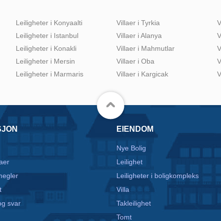
Leiligheter i Konyaalti
Villaer i Tyrkia
V
Leiligheter i Istanbul
Villaer i Alanya
V
Leiligheter i Konakli
Villaer i Mahmutlar
V
Leiligheter i Mersin
Villaer i Oba
V
Leiligheter i Marmaris
Villaer i Kargicak
V
SJON
EIENDOM
Nye Bolig
aer
Leilighet
egler
Leiligheter i boligkompleks
t
Villa
g svar
Takleilighet
Tomt