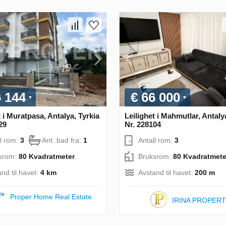
6 144
€ 66 000
t i Muratpasa, Antalya, Tyrkia
Leilighet i Mahmutlar, Antaly
29
Nr. 228104
ll rom:
3
Ant. bad fra:
1
Antall rom:
3
srom:
80 Kvadratmeter
Bruksrom:
80 Kvadratmete
nd til havet:
4 km
Avstand til havet:
200 m
Proper Home Real Estate
IRINA PROPER