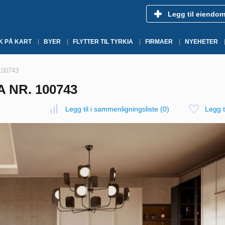
Legg til eiendo
K PÅ KART
BYER
FLYTTER TIL TYRKIA
FIRMAER
NYEHETER
 100743
A NR. 100743
Legg til i sammenligningsliste
(
0
)
Legg ti