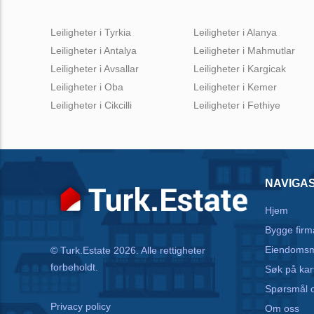
Leiligheter i Tyrkia
Leiligheter i Alanya
Leiligheter i Antalya
Leiligheter i Mahmutlar
Leiligheter i Avsallar
Leiligheter i Kargicak
Leiligheter i Oba
Leiligheter i Kemer
Leiligheter i Cikcilli
Leiligheter i Fethiye
NAVIGA
Hjem
Bygge firm
Eiendomsm
© Turk.Estate 2026. Alle rettigheter
forbeholdt.
Søk på kar
Spørsmål o
Privacy policy
Om oss