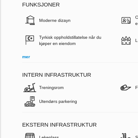
FUNKSJONER
O
Moderne dizayn
e
Tyrkisk oppholdstillatelse når du
L
kjøper en eiendom
mer
INTERN INFRASTRUKTUR
Treningsrom
F
Utendørs parkering
EKSTERN INFRASTRUKTUR
Lekeplass
S