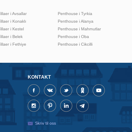
illaer i Avsallar
Penthouse i Tyrkia
illaer i Konaklı
Penthouse i Alanya
illaer i Kestel
Penthouse i Mahmutlar
illaer i Belek
Penthouse i Oba
illaer i Fethiye
Penthouse i Cikcilli
KONTAKT
Skriv til oss