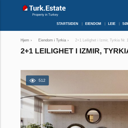
Property in Turkey
STARTSIDEN
EIENDOM
LEIE
SØ
Hjem
›
Eiendom i Tyrkia
›
2+1 Leilighet i Izmir, Tyrkia Nr.
2+1 LEILIGHET I IZMIR, TYRKI
512