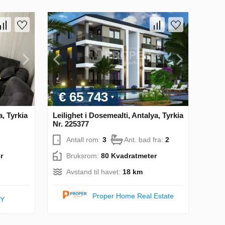
€ 65 743
a, Tyrkia
Leilighet i Dosemealti, Antalya, Tyrkia
Nr. 225377
Antall rom:
3
Ant. bad fra:
2
r
Bruksrom:
80 Kvadratmeter
Avstand til havet:
18 km
Proper Home Real Estate
TY