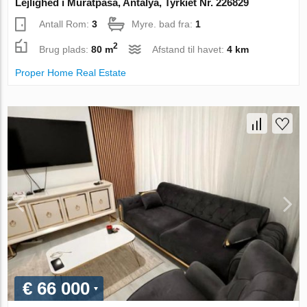
Lejlighed i Muratpasa, Antalya, Tyrkiet Nr. 226829
Antall Rom:
3
Myre. bad fra:
1
2
Brug plads:
80 m
Afstand til havet:
4 km
Proper Home Real Estate
€ 66 000