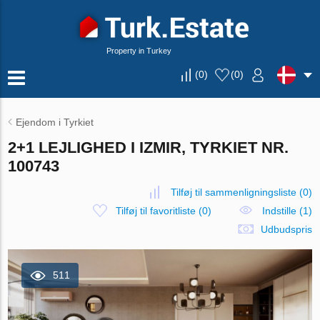
Property in Turkey
(
0
)
(
0
)
Ejendom i Tyrkiet
2+1 LEJLIGHED I IZMIR, TYRKIET NR.
100743
Tilføj til sammenligningsliste
(
0
)
Tilføj til favoritliste
(
0
)
Indstille (1)
Udbudspris
511