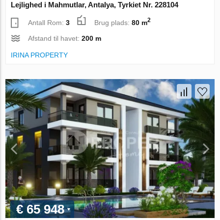
Lejlighed i Mahmutlar, Antalya, Tyrkiet Nr. 228104
2
Antall Rom:
3
Brug plads:
80 m
Afstand til havet:
200 m
IRINA PROPERTY
€ 65 948