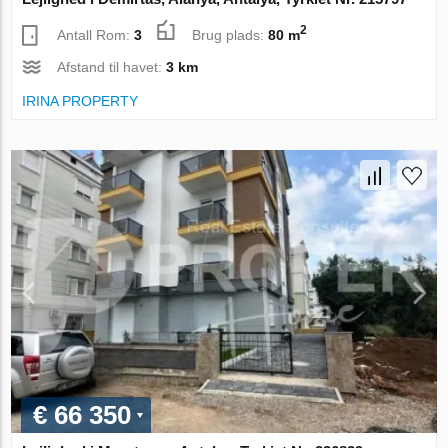
2
Antall Rom:
3
Brug plads:
80 m
Afstand til havet:
3 km
IRINA PROPERTY
€ 66 350