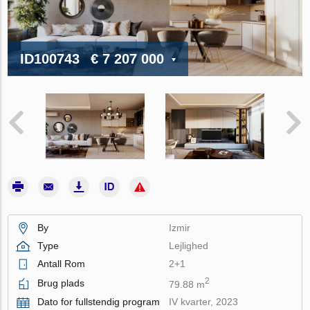
ID100743
€ 7 207 000
By
Izmir
Type
Lejlighed
Antall Rom
2+1
2
Brug plads
79.88 m
Dato for fullstendig program
IV kvarter, 2023