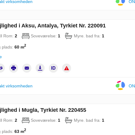
akt virksomheden
ON
jlighed i Aksu, Antalya, Tyrkiet Nr. 220091
ll Rom:
2
Soveværelse:
1
Myre. bad fra:
1
2
 plads:
60 m
e
akt virksomheden
ON
jlighed i Mugla, Tyrkiet Nr. 220455
ll Rom:
2
Soveværelse:
1
Myre. bad fra:
1
2
 plads:
63 m