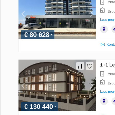
Anta
Brug
Læs mer
€ 80 628
Kont
1+1 Le
Anta
Brug
Læs mer
€ 130 440