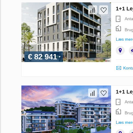
1+1 Le
Anta
Brug
Læs mer
€ 82 941
Kont
1+1 Lej
Anta
Brug
Læs mer