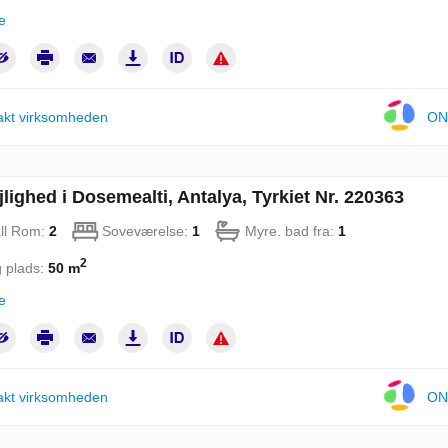
e
akt virksomheden
ON
jlighed i Dosemealti, Antalya, Tyrkiet Nr. 220363
ll Rom:
2
Soveværelse:
1
Myre. bad fra:
1
2
 plads:
50 m
e
akt virksomheden
ON