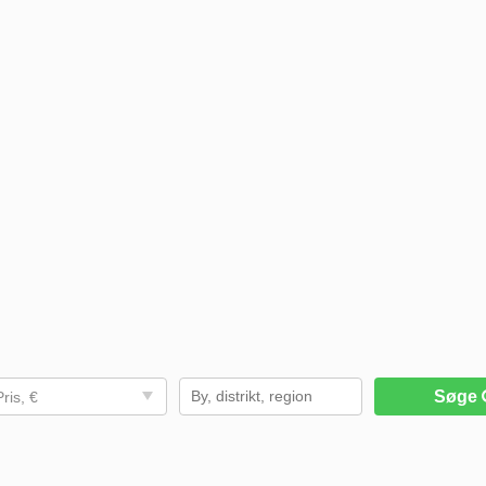
Søge
Pris, €