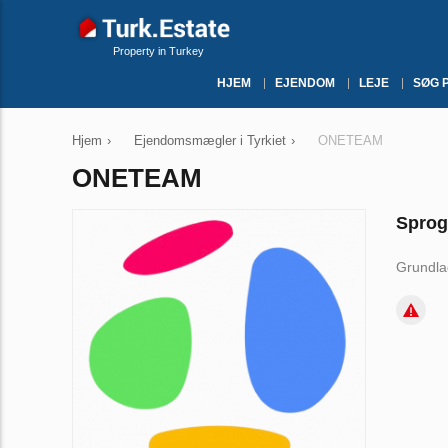
Property in Turkey
HJEM
EJENDOM
LEJE
SØG 
Hjem
›
Ejendomsmægler i Tyrkiet
›
ONETEAM
ONETEAM
Sprog
Grundla