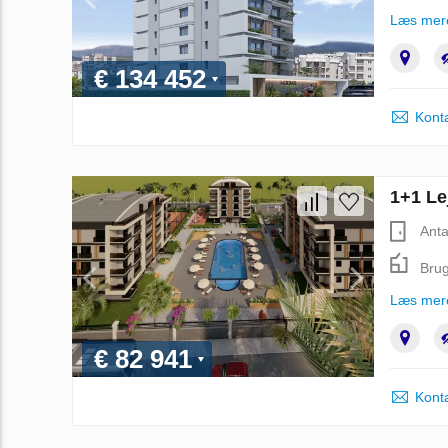
Læs mer
€ 134 452
Kont
1+1 Le
Anta
Brug
Læs mer
€ 82 941
Kont