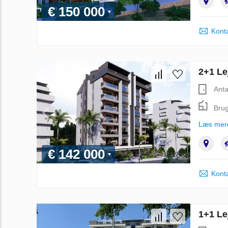
€ 150 000
Kont
2+1 Le
Anta
Brug
Læs mer
€ 142 000
Kont
1+1 Le