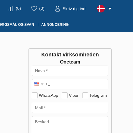
(
0
)
(
0
)
Skriv dig ind
ØRGSMÅL OG SVAR
ANNONCERING
Kontakt virksomheden
Oneteam
WhatsApp
Viber
Telegram