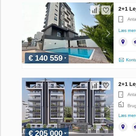
2+1 Le
Anta
Læs mer
€ 140 559
Kont
2+1 Le
Anta
Brug
Læs mer
€ 205 000