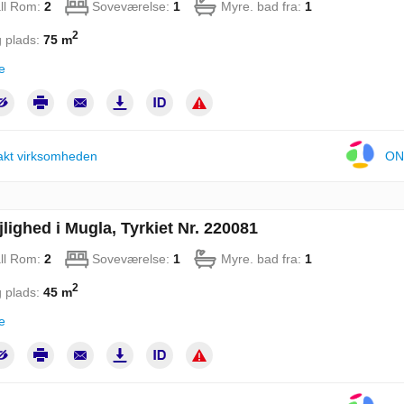
ll Rom:
2
Soveværelse:
1
Myre. bad fra:
1
2
 plads:
75 m
e
akt virksomheden
ON
jlighed i Mugla, Tyrkiet Nr. 220081
ll Rom:
2
Soveværelse:
1
Myre. bad fra:
1
2
 plads:
45 m
e