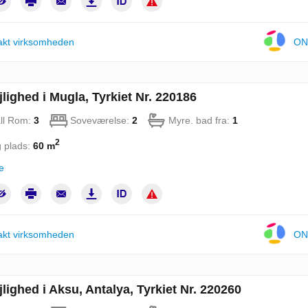
akt virksomheden
ON
jlighed i Mugla, Tyrkiet Nr. 220186
ll Rom:
3
Soveværelse:
2
Myre. bad fra:
1
2
 plads:
60 m
e
akt virksomheden
ON
jlighed i Aksu, Antalya, Tyrkiet Nr. 220260