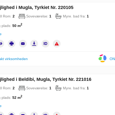
jlighed i Mugla, Tyrkiet Nr. 220105
ll Rom:
2
Soveværelse:
1
Myre. bad fra:
1
2
 plads:
50 m
e
akt virksomheden
ON
lighed i Beldibi, Mugla, Tyrkiet Nr. 221016
ll Rom:
2
Soveværelse:
1
Myre. bad fra:
1
2
 plads:
52 m
e