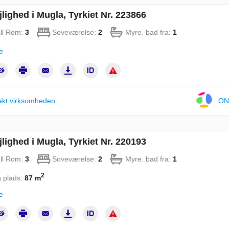
jlighed i Mugla, Tyrkiet Nr. 223866
ll Rom:
3
Soveværelse:
2
Myre. bad fra:
1
e
akt virksomheden
ON
jlighed i Mugla, Tyrkiet Nr. 220193
ll Rom:
3
Soveværelse:
2
Myre. bad fra:
1
2
 plads:
87 m
e