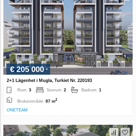
€ 205 000
2+1 Lägenhet i Mugla, Turkiet Nr. 220193
Rum:
3
Sovrum:
2
Badrum:
1
2
Bruksområde:
87 m
ONETEAM