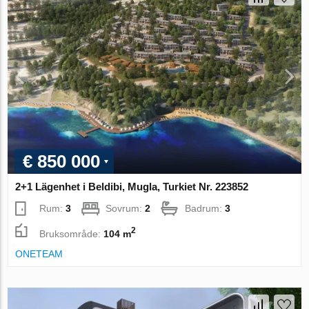
€ 850 000
2+1 Lägenhet i Beldibi, Mugla, Turkiet Nr. 223852
Rum:
3
Sovrum:
2
Badrum:
3
2
Bruksområde:
104 m
ONETEAM