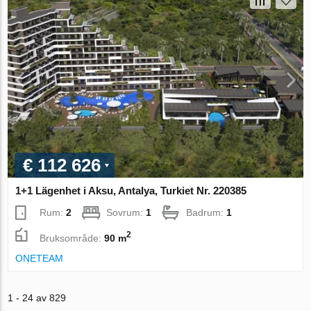
€ 112 626
1+1 Lägenhet i Aksu, Antalya, Turkiet Nr. 220385
Rum:
2
Sovrum:
1
Badrum:
1
2
Bruksområde:
90 m
ONETEAM
1 - 24 av 829