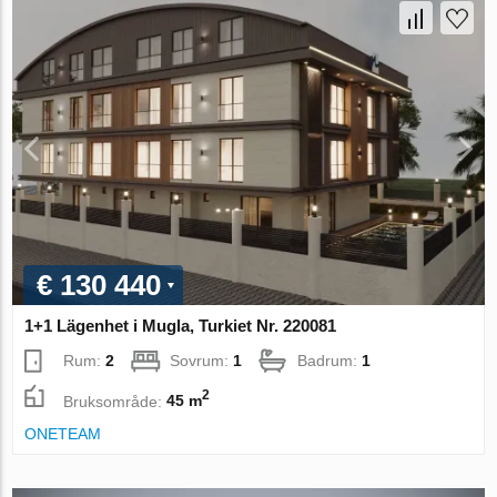
€ 130 440
1+1 Lägenhet i Mugla, Turkiet Nr. 220081
Rum:
2
Sovrum:
1
Badrum:
1
2
Bruksområde:
45 m
ONETEAM