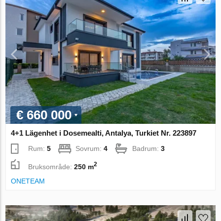
€ 660 000
4+1 Lägenhet i Dosemealti, Antalya, Turkiet Nr. 223897
Rum:
5
Sovrum:
4
Badrum:
3
2
Bruksområde:
250 m
ONETEAM