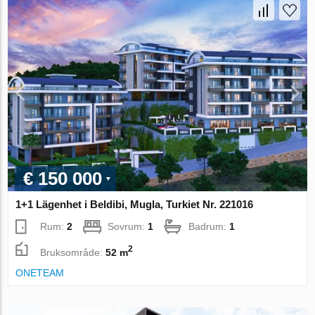
€ 150 000
1+1 Lägenhet i Beldibi, Mugla, Turkiet Nr. 221016
Rum:
2
Sovrum:
1
Badrum:
1
2
Bruksområde:
52 m
ONETEAM