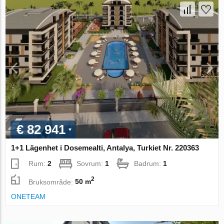
€ 82 941
1+1 Lägenhet i Dosemealti, Antalya, Turkiet Nr. 220363
Rum:
2
Sovrum:
1
Badrum:
1
2
Bruksområde:
50 m
ONETEAM