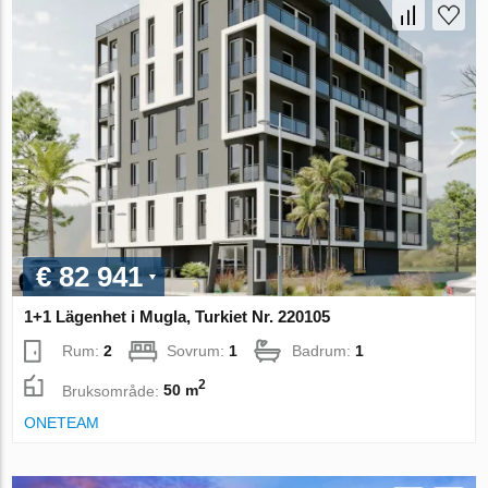
€ 82 941
1+1 Lägenhet i Mugla, Turkiet Nr. 220105
Rum:
2
Sovrum:
1
Badrum:
1
2
Bruksområde:
50 m
ONETEAM