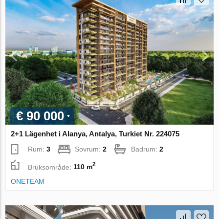
€ 90 000
2+1 Lägenhet i Alanya, Antalya, Turkiet Nr. 224075
Rum:
3
Sovrum:
2
Badrum:
2
2
Bruksområde:
110 m
ONETEAM