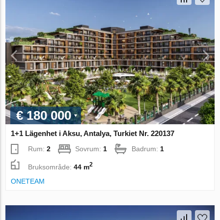
€ 180 000
1+1 Lägenhet i Aksu, Antalya, Turkiet Nr. 220137
Rum:
2
Sovrum:
1
Badrum:
1
2
Bruksområde:
44 m
ONETEAM