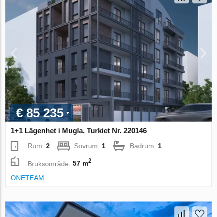
€ 85 235
1+1 Lägenhet i Mugla, Turkiet Nr. 220146
Rum:
2
Sovrum:
1
Badrum:
1
2
Bruksområde:
57 m
ONETEAM