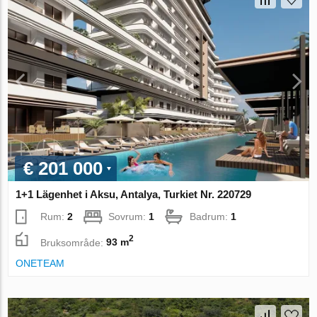
€ 201 000
1+1 Lägenhet i Aksu, Antalya, Turkiet Nr. 220729
Rum:
2
Sovrum:
1
Badrum:
1
2
Bruksområde:
93 m
ONETEAM