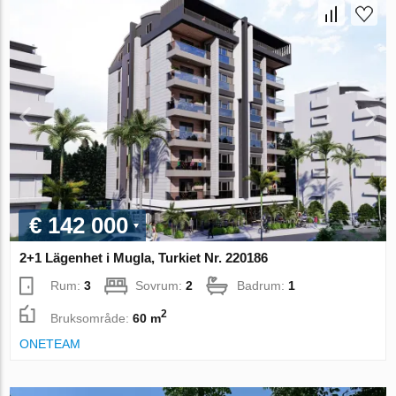
€ 142 000
2+1 Lägenhet i Mugla, Turkiet Nr. 220186
Rum:
3
Sovrum:
2
Badrum:
1
2
Bruksområde:
60 m
ONETEAM