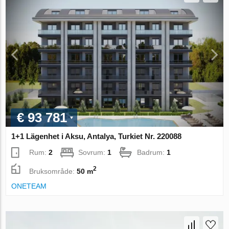
€ 93 781
1+1 Lägenhet i Aksu, Antalya, Turkiet Nr. 220088
Rum:
2
Sovrum:
1
Badrum:
1
2
Bruksområde:
50 m
ONETEAM