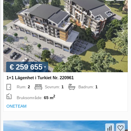
€ 259 655
1+1 Lägenhet i Turkiet Nr. 220961
Rum:
2
Sovrum:
1
Badrum:
1
2
Bruksområde:
65 m
ONETEAM