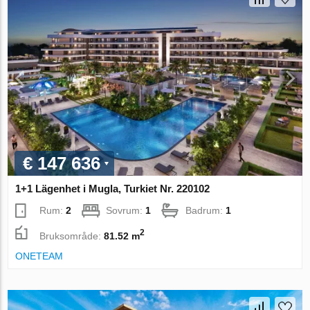
€ 147 636
1+1 Lägenhet i Mugla, Turkiet Nr. 220102
Rum:
2
Sovrum:
1
Badrum:
1
2
Bruksområde:
81.52 m
ONETEAM