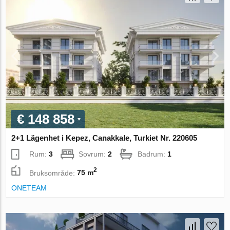
€ 148 858
2+1 Lägenhet i Kepez, Canakkale, Turkiet Nr. 220605
Rum:
3
Sovrum:
2
Badrum:
1
2
Bruksområde:
75 m
ONETEAM