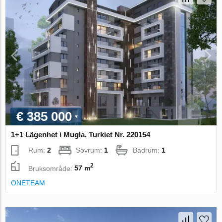
€ 385 000
1+1 Lägenhet i Mugla, Turkiet Nr. 220154
Rum:
2
Sovrum:
1
Badrum:
1
2
Bruksområde:
57 m
ONETEAM