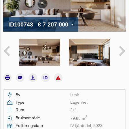
ID100743
€ 7 207 000
By
Izmir
Type
Lägenhet
Rum
2+1
2
Bruksområde
79.88 m
Fullføringsdato
IV fjärdedel, 2023