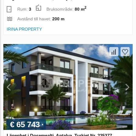
2
Rum:
3
Bruksområde:
80 m
Avstånd till havet:
200 m
IRINA PROPERTY
€ 65 743
Lägenhet i Dosemealti, Antalya, Turkiet Nr. 225377