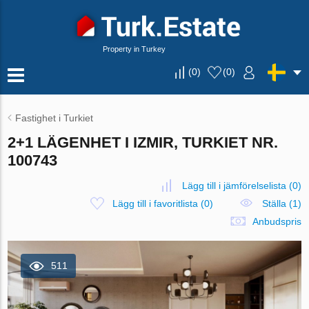
Property in Turkey
(
0
)
(
0
)
Fastighet i Turkiet
2+1 LÄGENHET I IZMIR, TURKIET NR.
100743
Lägg till i jämförelselista
(
0
)
Lägg till i favoritlista
(
0
)
Ställa (1)
Anbudspris
511