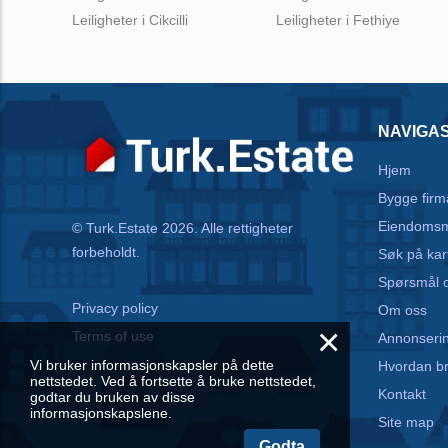
Leiligheter i Cikcilli
Leiligheter i Fethiye
NAVIGA
Hjem
Bygge firm
Eiendomsm
© Turk.Estate 2026. Alle rettigheter
forbeholdt.
Søk på kar
Spørsmål o
Privacy policy
Om oss
×
Terms of use
Annonseri
Vi bruker informasjonskapsler på dette
Hvordan b
nettstedet. Ved å fortsette å bruke nettstedet,
Kontakt
godtar du bruken av disse
informasjonskapslene.
Site map
Godta