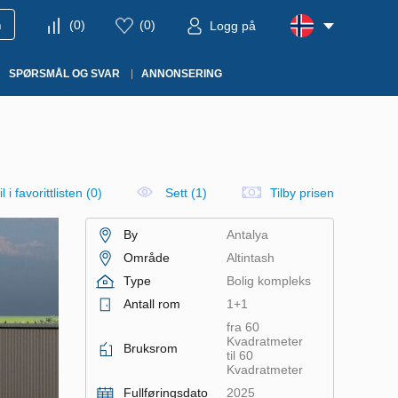
m
(
0
)
(
0
)
Logg på
SPØRSMÅL OG SVAR
ANNONSERING
l i favorittlisten
(
0
)
Sett (1)
Tilby prisen
By
Antalya
Område
Altintash
Type
Bolig kompleks
Antall rom
1+1
fra 60
Kvadratmeter
Bruksrom
til 60
Kvadratmeter
Fullføringsdato
2025