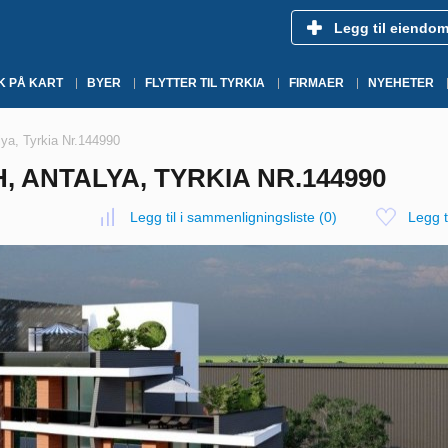
Legg til eiendo
K PÅ KART
BYER
FLYTTER TIL TYRKIA
FIRMAER
NYEHETER
alya, Tyrkia Nr.144990
H, ANTALYA, TYRKIA NR.144990
Legg til i sammenligningsliste
(
0
)
Legg ti