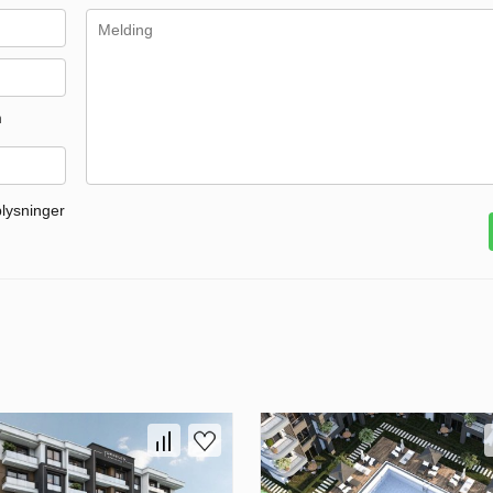
m
plysninger