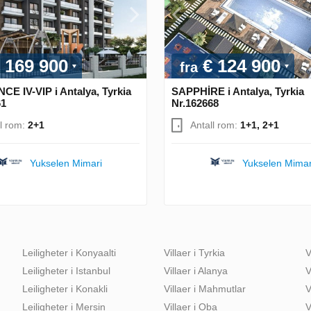
 169 900
€ 124 900
fra
CE IV-VIP i Antalya, Tyrkia
SAPPHİRE i Antalya, Tyrkia
61
Nr.162668
ll rom:
2+1
Antall rom:
1+1, 2+1
Yukselen Mimari
Yukselen Mimar
Leiligheter i Konyaalti
Villaer i Tyrkia
V
Leiligheter i Istanbul
Villaer i Alanya
V
Leiligheter i Konakli
Villaer i Mahmutlar
V
Leiligheter i Mersin
Villaer i Oba
V