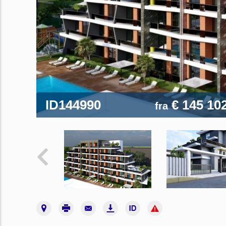
ID144990
€ 145 10
fra