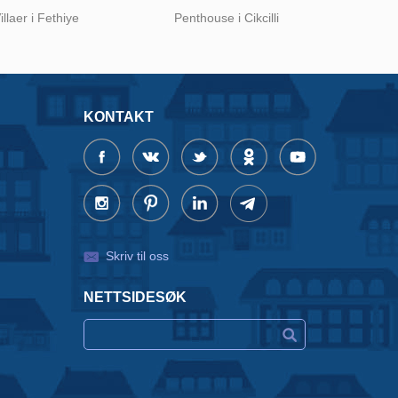
illaer i Fethiye
Penthouse i Cikcilli
KONTAKT
Skriv til oss
NETTSIDESØK