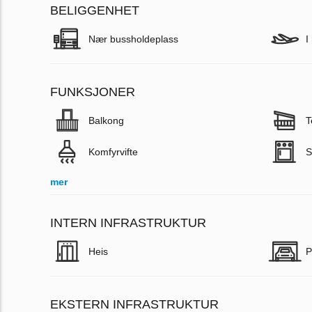
BELIGGENHET
Nær bussholdeplass
I
FUNKSJONER
Balkong
T
Komfyrvifte
S
mer
INTERN INFRASTRUKTUR
Heis
P
EKSTERN INFRASTRUKTUR