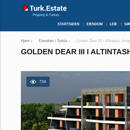
Property in Turkey
STARTSIDEN
EIENDOM
LEIE
SØ
Hjem
›
Eiendom i Tyrkia
›
Golden Dear III i Altintash, Ant
GOLDEN DEAR III I ALTINTAS
734