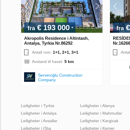
€ 193 000
€
fra
fra
Akropolis Residence i Altintash,
RESİDEN
Antalya, Tyrkia Nr.86292
Nr.1626
Antall rom:
1+1, 2+1, 3+1
Anta
Avstand til havet:
5 km
Serveroğlu Construction
Company
Leiligheter i Tyrkia
Leiligheter i Alanya
Leiligheter i Antalya
Leiligheter i Mahmutlar
Leiligheter i Avsallar
Leiligheter i Kargicak
Leiligheter i Oba
Leiligheter i Kemer