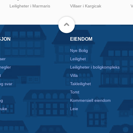
Leiligheter i Marmaris
Villaer i Kargicak
V
SJON
EIENDOM
Nye Bolig
aer
Leilighet
egler
Leiligheter i boligkompleks
t
Villa
g svar
Takleilighet
Tomt
ng
Kommersiell eiendom
ruke
Leie