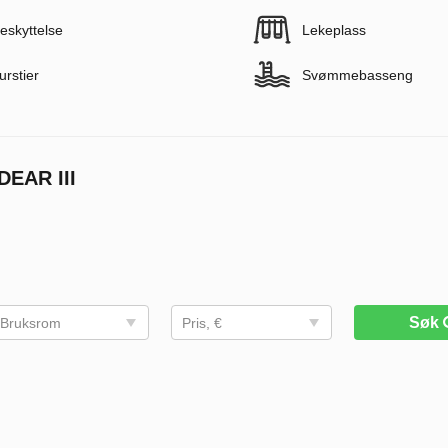
eskyttelse
Lekeplass
urstier
Svømmebasseng
EAR III
Søk
Bruksrom
Pris, €