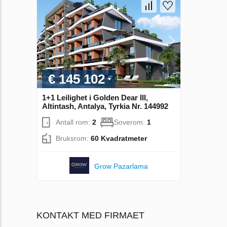
€ 145 102
1+1 Leilighet i Golden Dear III,
Altintash, Antalya, Tyrkia Nr. 144992
Antall rom:
2
Soverom:
1
Bruksrom:
60 Kvadratmeter
Grow Pazarlama
KONTAKT MED FIRMAET