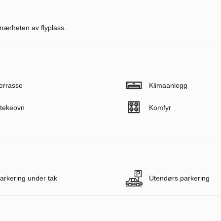
 nærheten av flyplass.
errasse
Klimaanlegg
tekeovn
Komfyr
arkering under tak
Utendørs parkering