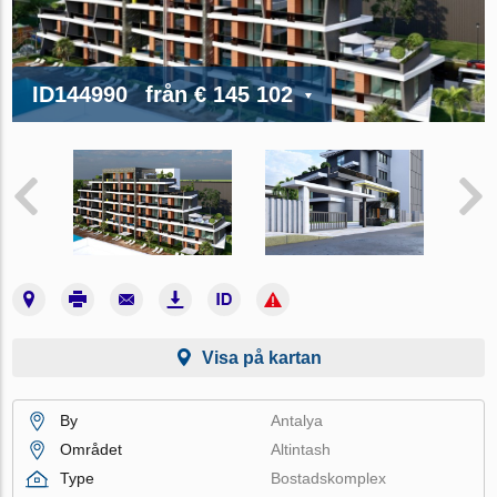
ID144990
från
€ 145 102
Visa på kartan
By
Antalya
Området
Altintash
Type
Bostadskomplex