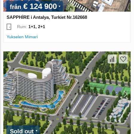
€ 124 900
från
SAPPHİRE i Antalya, Turkiet Nr.162668
Rum:
1+1, 2+1
Yukselen Mimari
Sold out