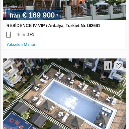
€ 169 900
från
RESİDENCE IV-VIP i Antalya, Turkiet Nr.162661
Rum:
2+1
Yukselen Mimari