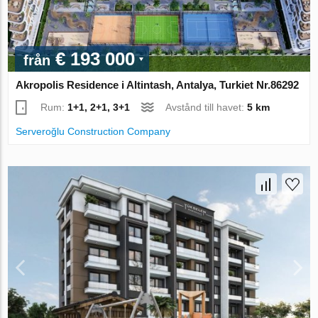
€ 193 000
från
Akropolis Residence i Altintash, Antalya, Turkiet Nr.86292
Rum:
1+1, 2+1, 3+1
Avstånd till havet:
5 km
Serveroğlu Construction Company