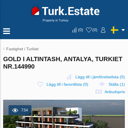
Property in Turkey
(
0
)
(
0
)
Fastighet i Turkiet
GOLD I ALTINTASH, ANTALYA, TURKIET
NR.144990
Lägg till i jämförelselista
(
0
)
Lägg till i favoritlista
(
0
)
Ställa (1)
Anbudspris
734