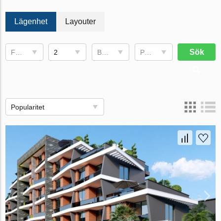
Lägenhet
Layouter
Sök
Fullføringsdato
2
Bruksområde
Pris, €
Popularitet