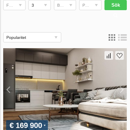
Sök
Fullføringsdato
3
Bruksområde
Pris, €
Popularitet
€ 169 900