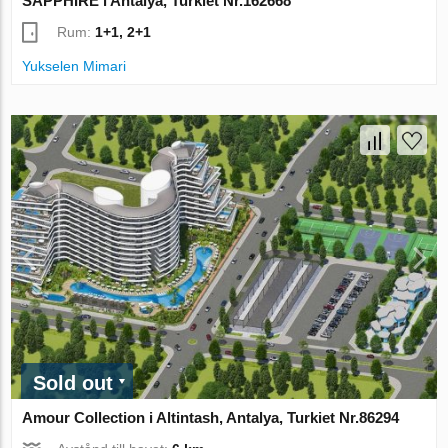
SAPPHİRE i Antalya, Turkiet Nr.162668
Rum:
1+1, 2+1
Yukselen Mimari
Sold out
Amour Collection i Altintash, Antalya, Turkiet Nr.86294