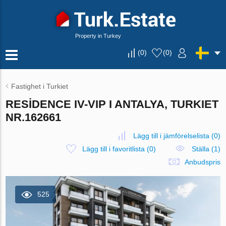
Property in Turkey
(
0
)
(
0
)
Fastighet i Turkiet
RESİDENCE IV-VIP I ANTALYA, TURKIET
NR.162661
Lägg till i jämförelselista
(
0
)
Lägg till i favoritlista
(
0
)
Ställa (1)
Anbudspris
525