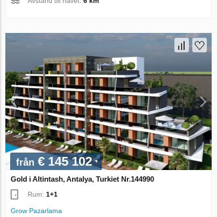
Avstånd till havet:
6 km
€ 145 102
från
Gold i Altintash, Antalya, Turkiet Nr.144990
Rum:
1+1
Grow Pazarlama