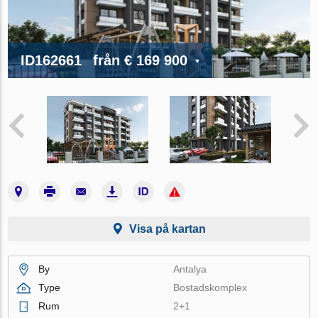
ID162661
från
€ 169 900
Visa på kartan
By
Antalya
Type
Bostadskomplex
Rum
2+1