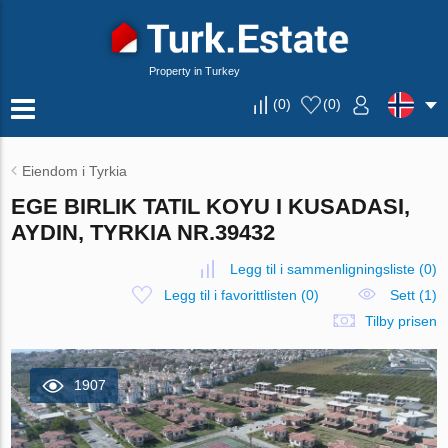
Property in Turkey
(
0
)
(
0
)
Eiendom i Tyrkia
EGE BIRLIK TATIL KOYU I KUSADASI,
AYDIN, TYRKIA NR.39432
Legg til i sammenligningsliste
(
0
)
Legg til i favorittlisten
(
0
)
Sett (1)
Tilby prisen
1907