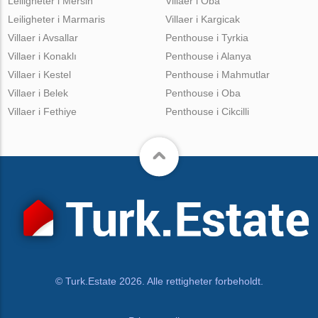
Leiligheter i Mersin
Villaer i Oba
Leiligheter i Marmaris
Villaer i Kargicak
Villaer i Avsallar
Penthouse i Tyrkia
Villaer i Konaklı
Penthouse i Alanya
Villaer i Kestel
Penthouse i Mahmutlar
Villaer i Belek
Penthouse i Oba
Villaer i Fethiye
Penthouse i Cikcilli
© Turk.Estate 2026. Alle rettigheter forbeholdt.