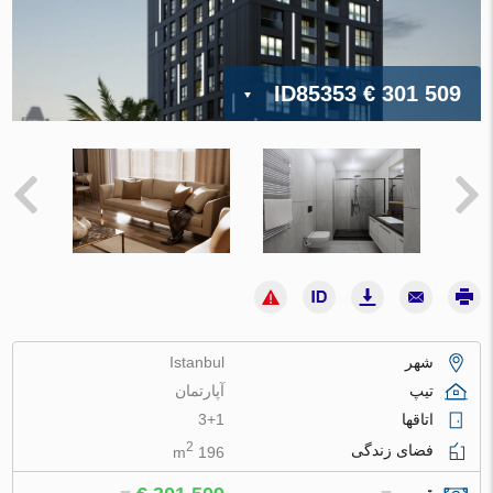
ID85353
€ 301 509
شهر
Istanbul
تیپ
آپارتمان
اتاقها
3+1
2
فضای زندگی
196 m