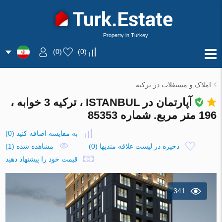
Property in Turkey
)
0
(
)
0
(
املاک و مستغلات در ترکیه
آپارتمان در ISTANBUL ، ترکیه 3 خوابه ،
196 متر مربع. شماره 85353
به مقایسه اضافه کنید
(
0
)
ذخیره در لیست علاقه مندیها
(
0
)
مشاهده شده (1)
قیمت خود را پیشنهاد دهید
341