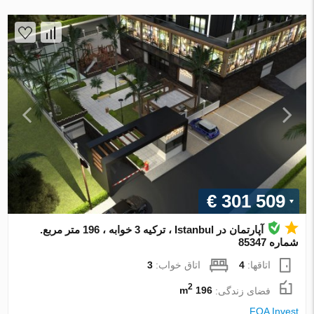
€ 301 509
آپارتمان در Istanbul ، ترکیه 3 خوابه ، 196 متر مربع.
شماره 85347
اتاقها:
4
اتاق خواب:
3
2
فضای زندگی:
196 m
FOA Invest