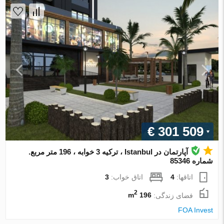
€ 301 509
آپارتمان در Istanbul ، ترکیه 3 خوابه ، 196 متر مربع.
شماره 85346
اتاقها:
4
اتاق خواب:
3
2
فضای زندگی:
196 m
FOA Invest