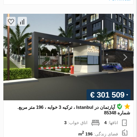
€ 301 509
آپارتمان در Istanbul ، ترکیه 3 خوابه ، 196 متر مربع.
شماره 85348
اتاقها:
4
اتاق خواب:
3
2
فضای زندگی:
196 m