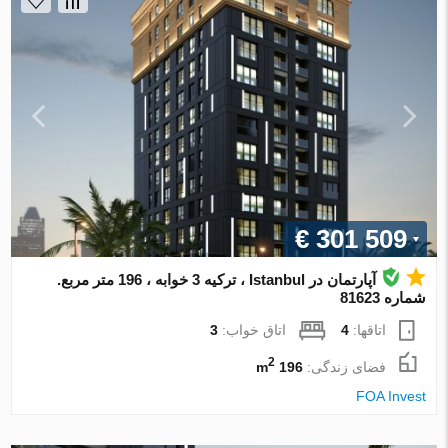
€ 301 509
آپارتمان در Istanbul ، ترکیه 3 خوابه ، 196 متر مربع.
شماره 81623
اتاقها:
4
اتاق خواب:
3
2
فضای زندگی:
196 m
FOA Invest