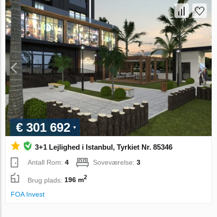
€ 301 692
3+1 Lejlighed i Istanbul, Tyrkiet Nr. 85346
Antall Rom:
4
Soveværelse:
3
2
Brug plads:
196 m
FOA Invest