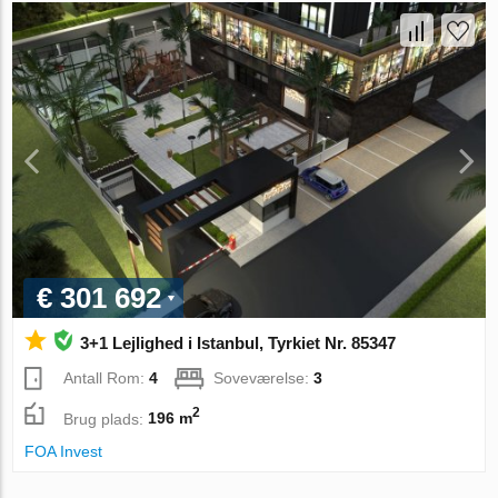
€ 301 692
3+1 Lejlighed i Istanbul, Tyrkiet Nr. 85347
Antall Rom:
4
Soveværelse:
3
2
Brug plads:
196 m
FOA Invest