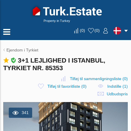
Property in Turkey
(
0
)
(
0
)
Ejendom i Tyrkiet
3+1 LEJLIGHED I ISTANBUL,
TYRKIET NR. 85353
Tilføj til sammenligningsliste
(
0
)
Tilføj til favoritliste
(
0
)
Indstille (1)
Udbudspris
341