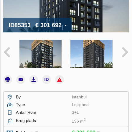
ID85353
€ 301 692
By
Istanbul
Type
Lejlighed
Antall Rom
3+1
2
Brug plads
196 m