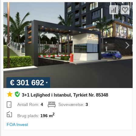
€ 301 692
3+1 Lejlighed i Istanbul, Tyrkiet Nr. 85348
Antall Rom:
4
Soveværelse:
3
2
Brug plads:
196 m
FOA Invest