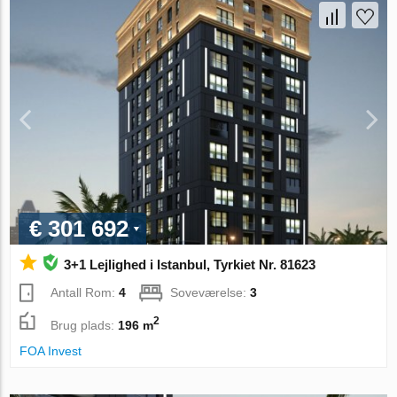
€ 301 692
3+1 Lejlighed i Istanbul, Tyrkiet Nr. 81623
Antall Rom:
4
Soveværelse:
3
2
Brug plads:
196 m
FOA Invest