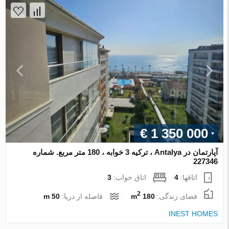
€ 1 350 000
آپارتمان در Antalya ، ترکیه 3 خوابه ، 180 متر مربع. شماره
227346
اتاقها:
4
اتاق خواب:
3
2
فضای زندگی:
180 m
فاصله از دریا:
50 m
INEST HOMES