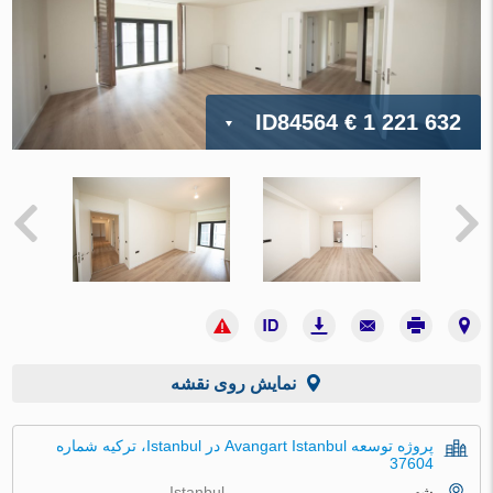
ID84564
€ 1 221 632
نمایش روی نقشه
پروژه توسعه Avangart Istanbul در Istanbul، ترکیه شماره
37604
شهر
Istanbul