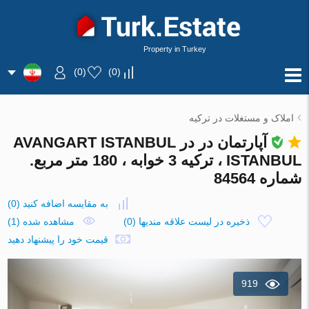
Property in Turkey
)
0
(
)
0
(
املاک و مستغلات در ترکیه
آپارتمان در در AVANGART ISTANBUL
ISTANBUL ، ترکیه 3 خوابه ، 180 متر مربع.
شماره 84564
به مقایسه اضافه کنید
(
0
)
ذخیره در لیست علاقه مندیها
(
0
)
مشاهده شده (1)
قیمت خود را پیشنهاد دهید
919