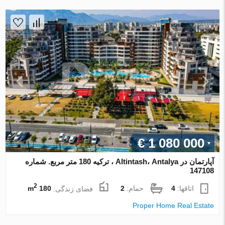
€ 1 080 000
آپارتمان در Altintash، Antalya ، ترکیه 180 متر مربع. شماره
147108
2
اتاقها:
4
حمام:
2
فضای زندگی:
180 m
Proper Home Real Estate