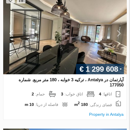
€ 1 299 608
آپارتمان در Antalya ، ترکیه 3 خوابه ، 180 متر مربع. شماره
177050
اتاقها:
4
اتاق خواب:
3
حمام:
2
2
فضای زندگی:
180 m
فاصله از دریا:
10 m
Property in Antalya