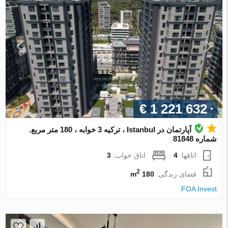
€ 1 221 632
آپارتمان در Istanbul ، ترکیه 3 خوابه ، 180 متر مربع.
شماره 81848
اتاقها:
4
اتاق خواب:
3
2
فضای زندگی:
180 m
FOA Invest