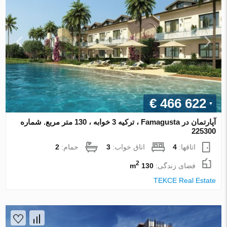
€ 466 622
آپارتمان در Famagusta ، ترکیه 3 خوابه ، 130 متر مربع. شماره
225300
اتاقها:
4
اتاق خواب:
3
حمام:
2
2
فضای زندگی:
130 m
TEKCE Real Estate