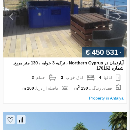
€ 450 531
آپارتمان در Northern Cyprus ، ترکیه 3 خوابه ، 130 متر مربع.
شماره 170162
اتاقها:
4
اتاق خواب:
3
حمام:
2
2
فضای زندگی:
130 m
فاصله از دریا:
100 m
Property in Antalya