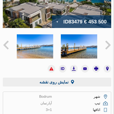
ID83479
€ 453 500
نمایش روی نقشه
شهر
Bodrum
تیپ
آپارتمان
اتاقها
3+1