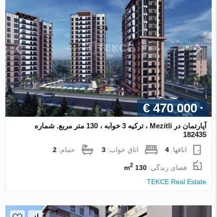
€ 470 000
آپارتمان در Mezitli ، ترکیه 3 خوابه ، 130 متر مربع. شماره
182435
اتاقها:
4
اتاق خواب:
3
حمام:
2
2
فضای زندگی:
130 m
TEKCE Real Estate