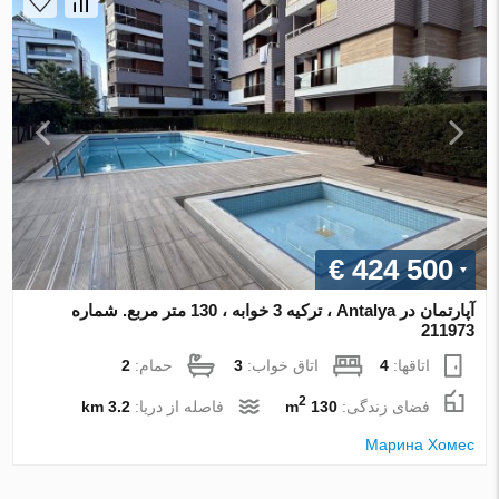
€ 424 500
آپارتمان در Antalya ، ترکیه 3 خوابه ، 130 متر مربع. شماره
211973
اتاقها:
4
اتاق خواب:
3
حمام:
2
2
فضای زندگی:
130 m
فاصله از دریا:
3.2 km
Марина Хомес