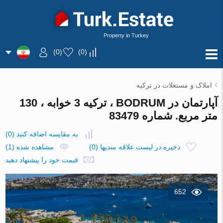
Property in Turkey
)
0
(
)
0
(
املاک و مستغلات در ترکیه
آپارتمان در BODRUM ، ترکیه 3 خوابه ، 130
متر مربع. شماره 83479
به مقایسه اضافه کنید
(
0
)
ذخیره در لیست علاقه مندیها
(
0
)
مشاهده شده (1)
قیمت خود را پیشنهاد دهید
652