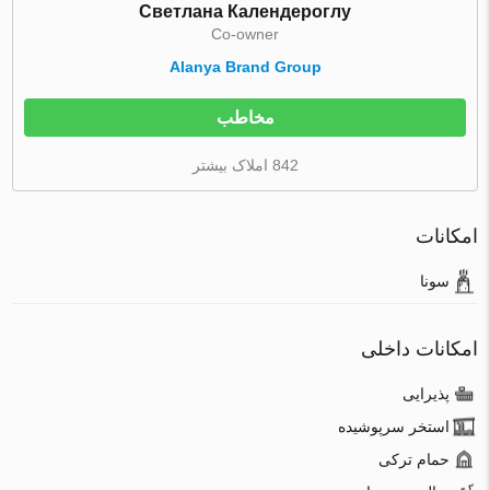
Светлана Календероглу
Co-owner
Alanya Brand Group
مخاطب
842 املاک بیشتر
امکانات
سونا
امکانات داخلی
پذیرایی
استخر سرپوشیده
حمام ترکی