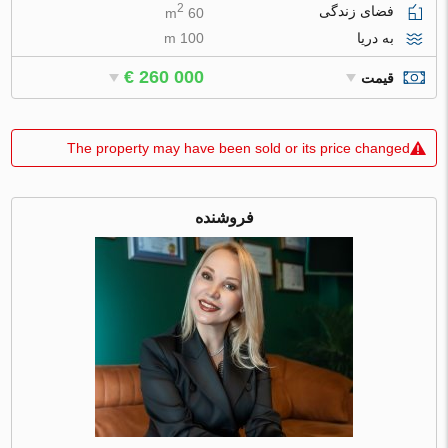
2
فضای زندگی
60 m
به دریا
100 m
€ 260 000
قیمت
The property may have been sold or its price changed
فروشنده