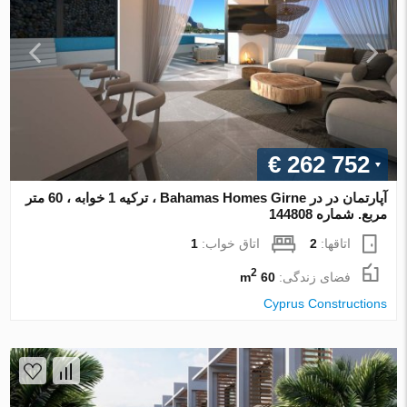
€ 262 752
آپارتمان در در Bahamas Homes Girne ، ترکیه 1 خوابه ، 60 متر
مربع. شماره 144808
اتاقها:
2
اتاق خواب:
1
2
فضای زندگی:
60 m
Cyprus Constructions