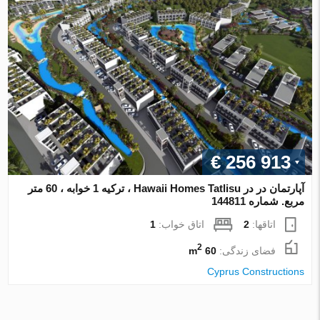
€ 256 913
آپارتمان در در Hawaii Homes Tatlisu ، ترکیه 1 خوابه ، 60 متر
مربع. شماره 144811
اتاقها:
2
اتاق خواب:
1
2
فضای زندگی:
60 m
Cyprus Constructions