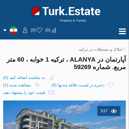
Property in Turkey
)
0
(
)
0
(
املاک و مستغلات در ترکیه
آپارتمان در ALANYA ، ترکیه 1 خوابه ، 60 متر
مربع. شماره 59269
به مقایسه اضافه کنید
(
0
)
ذخیره در لیست علاقه مندیها
(
0
)
مشاهده شده (1)
قیمت خود را پیشنهاد دهید
537