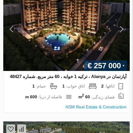
€ 257 000
آپارتمان در Alanya ، ترکیه 1 خوابه ، 60 متر مربع. شماره 48427
اتاقها:
2
اتاق خواب:
1
حمام:
1
2
فضای زندگی:
60 m
فاصله از دریا:
600 m
NSM Real Estate & Construction