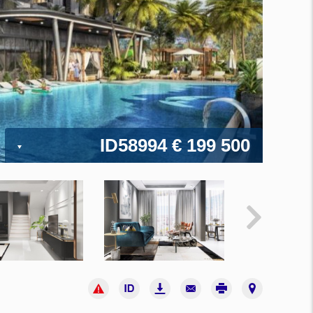
ID58994
€ 199 500