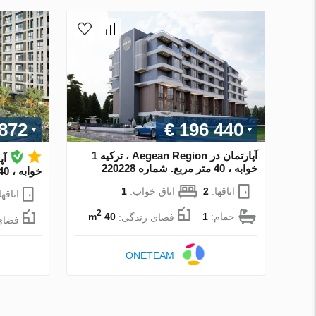
 872
€ 196 440
آپارتمان در Aegean Region ، ترکیه 1
خوابه ، 40 متر مربع. شماره 220228
خوابه ، 40 متر مربع. شماره 81803
اتاقها:
2
اتاق خواب:
1
اتاقها
2
حمام:
1
فضای زندگی:
40 m
فضای
ONETEAM