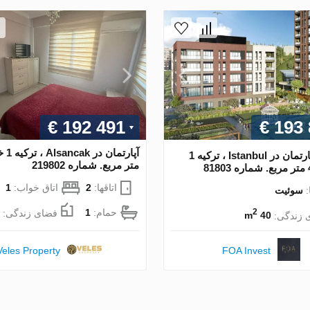
€ 192 491
€ 193
آپارتمان در Istanbul ، ترکیه 1
متر مربع. شماره 219802
اتاقها:
2
اتاق خواب:
1
:
سوئیت
حمام:
1
فضای زندگی:
2
 زندگی:
40 m
FOA Invest
Veles Property