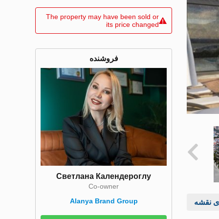
The property may have been sold or
its price changed
فروشنده
Светлана Календероглу
Co-owner
Alanya Brand Group
ی نقشه