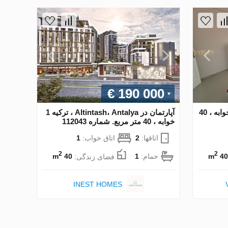
€ 190 000
آپارتمان در Alsancak ، ترکیه 1 خوابه ، 40
آپارتمان در Altintash، Antalya ، ترکیه 1
خوابه ، 40 متر مربع. شماره 112043
اتاقها:
2
اتاق خواب:
1
2
2
40 m
حمام:
1
فضای زندگی:
40 m
INEST HOMES