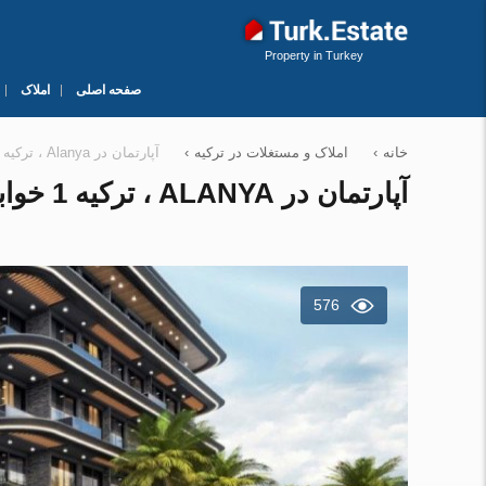
Property in Turkey
صفحه اصلی
املاک
خانه
›
املاک و مستغلات در ترکیه
›
آپارتمان در Alanya ، ترکیه 1 خوابه ، 40 متر مربع. شماره 58994
آپارتمان در ALANYA ، ترکیه 1 خوابه ، 40 متر مربع. شماره 58994
576