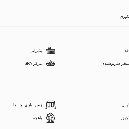
وزی
فه
پذیرایی
تخر سرپوشیده
مرکز SPA
هبان
زمین بازی بچه ها
اچیق
باغچه