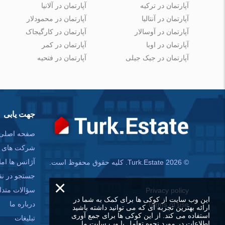
آپارتمان در ترکیه
آپارتمان در آلانیا
آپارتمان در آنتالیا
آپارتمان در محمودلار
آپارتمان در آوسالار
آپارتمان در کارگیجاک
آپارتمان در اوبا
آپارتمان در کمر
آپارتمان در جیک جیلی
آپارتمان در فتحیه
جهت یابی
صفحه اصلی
شرکت های س
آژانس ها امل
© Turk.Estate 2026. کلیه حقوق محفوظ است.
جستجو در ن
×
سؤالات متدا
Privacy policy
این وب سایت از کوکی ها برای کمک به شما در
درباره ما
Terms of use
ارائه بهترین تجربه ای که می توانید داشته باشید
استفاده می کند. از این کوکی ها برای جمع آوری
تبلیغات
اطلاعات در مورد نحوه تعامل با وب سایت ما