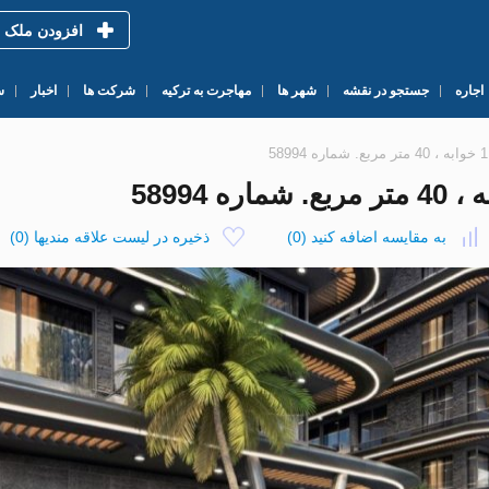
افزودن ملک
اجاره
جستجو در نقشه
شهر ها
مهاجرت به ترکیه
شرکت ها
اخبار
س
به مقایسه اضافه کنید
(
0
)
ذخیره در لیست علاقه مندیها
(
0
)