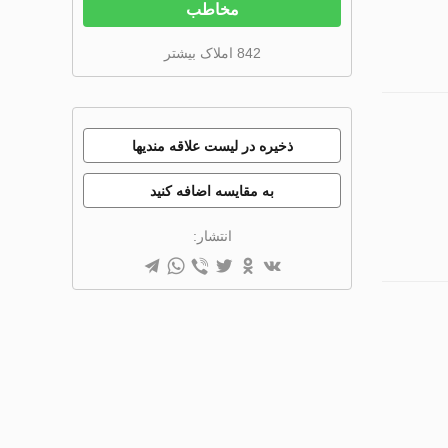
مخاطب
842 املاک بیشتر
ذخیره در لیست علاقه مندیها
به مقایسه اضافه کنید
انتشار: