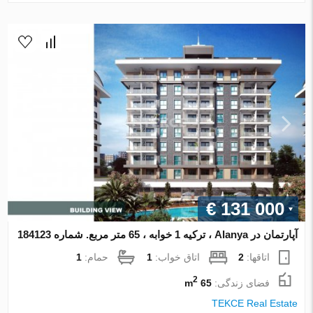
€ 131 000
آپارتمان در Alanya ، ترکیه 1 خوابه ، 65 متر مربع. شماره 184123
اتاقها:
2
اتاق خواب:
1
حمام:
1
2
فضای زندگی:
65 m
TEKCE Real Estate