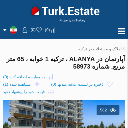
Property in Turkey
)
0
(
)
0
(
املاک و مستغلات در ترکیه
آپارتمان در ALANYA ، ترکیه 1 خوابه ، 65 متر
مربع. شماره 58973
به مقایسه اضافه کنید
(
0
)
ذخیره در لیست علاقه مندیها
(
0
)
مشاهده شده (1)
قیمت خود را پیشنهاد دهید
582