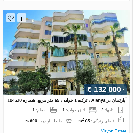
€ 132 000
آپارتمان در Alanya ، ترکیه 1 خوابه ، 65 متر مربع. شماره 104520
اتاقها:
2
اتاق خواب:
1
حمام:
1
2
فضای زندگی:
65 m
فاصله از دریا:
800 m
Vizyon Estate