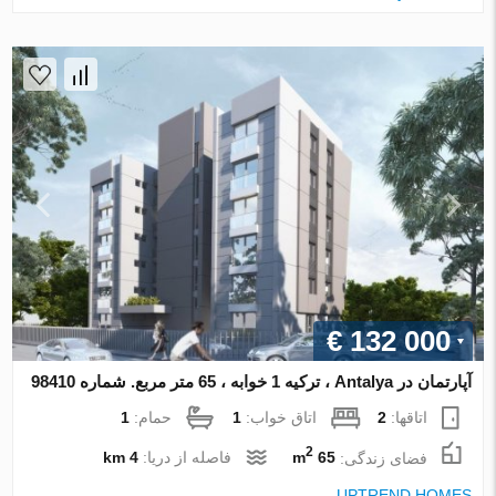
€ 132 000
آپارتمان در Antalya ، ترکیه 1 خوابه ، 65 متر مربع. شماره 98410
اتاقها:
2
اتاق خواب:
1
حمام:
1
2
فضای زندگی:
65 m
فاصله از دریا:
4 km
UPTREND HOMES