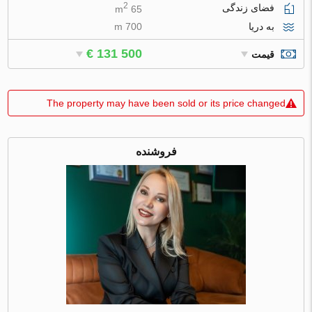
2
فضای زندگی
65 m
به دریا
700 m
€ 131 500
قیمت
The property may have been sold or its price changed
فروشنده