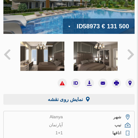
ID58973
€ 131 500
نمایش روی نقشه
شهر
Alanya
تیپ
آپارتمان
اتاقها
1+1