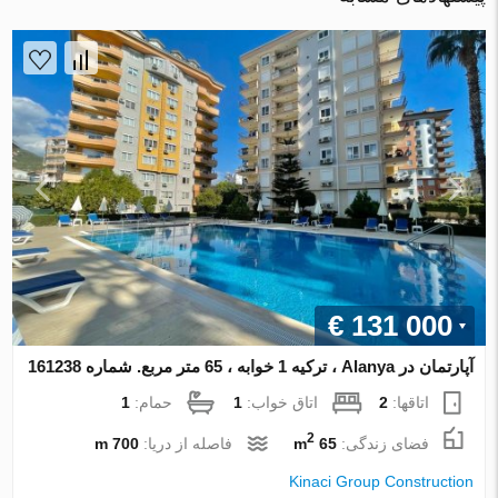
€ 131 000
آپارتمان در Alanya ، ترکیه 1 خوابه ، 65 متر مربع. شماره 161238
اتاقها:
2
اتاق خواب:
1
حمام:
1
2
فضای زندگی:
65 m
فاصله از دریا:
700 m
Kinaci Group Construction