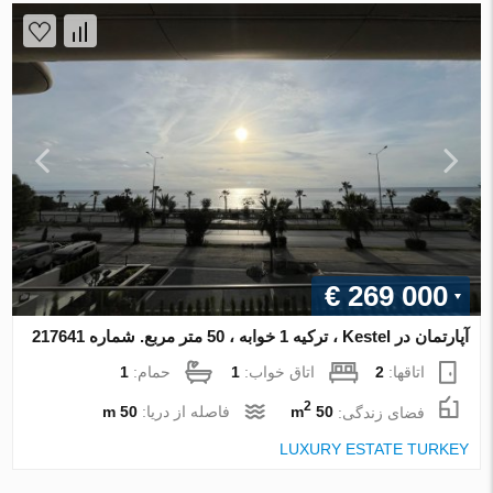
€ 269 000
آپارتمان در Kestel ، ترکیه 1 خوابه ، 50 متر مربع. شماره 217641
اتاقها:
2
اتاق خواب:
1
حمام:
1
2
فضای زندگی:
50 m
فاصله از دریا:
50 m
LUXURY ESTATE TURKEY