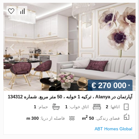
€ 270 000
آپارتمان در Alanya ، ترکیه 1 خوابه ، 50 متر مربع. شماره 134312
اتاقها:
2
اتاق خواب:
1
حمام:
1
2
فضای زندگی:
50 m
فاصله از دریا:
300 m
ABT Homes Global