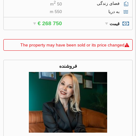
2
فضای زندگی
50 m
به دریا
550 m
€ 268 750
قیمت
The property may have been sold or its price changed
فروشنده