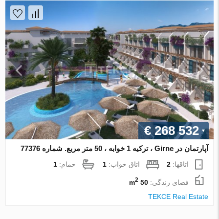
€ 268 532
آپارتمان در Girne ، ترکیه 1 خوابه ، 50 متر مربع. شماره 77376
اتاقها:
2
اتاق خواب:
1
حمام:
1
2
فضای زندگی:
50 m
TEKCE Real Estate