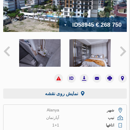
ID58945
€ 268 750
نمایش روی نقشه
شهر
Alanya
تیپ
آپارتمان
اتاقها
1+1