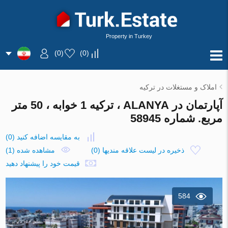
Property in Turkey
)
0
(
)
0
(
املاک و مستغلات در ترکیه
آپارتمان در ALANYA ، ترکیه 1 خوابه ، 50 متر
مربع. شماره 58945
به مقایسه اضافه کنید
(
0
)
ذخیره در لیست علاقه مندیها
(
0
)
مشاهده شده (1)
قیمت خود را پیشنهاد دهید
584