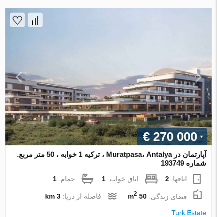
€ 270 000
آپارتمان در Muratpasa، Antalya ، ترکیه 1 خوابه ، 50 متر مربع.
شماره 193749
اتاقها:
2
اتاق خواب:
1
حمام:
1
2
فضای زندگی:
50 m
فاصله از دریا:
3 km
Turk.Estate