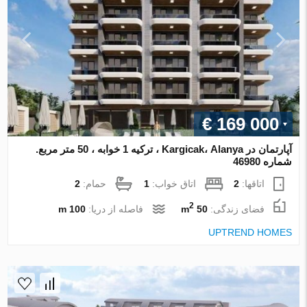
€ 169 000
آپارتمان در Kargicak، Alanya ، ترکیه 1 خوابه ، 50 متر مربع.
شماره 46980
اتاقها:
2
اتاق خواب:
1
حمام:
2
2
فضای زندگی:
50 m
فاصله از دریا:
100 m
UPTREND HOMES