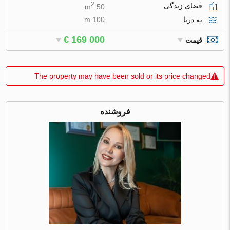
2
فضای زندگی
50 m
به دریا
100 m
€ 169 000
قیمت
The property may have been sold or its price changed
فروشنده