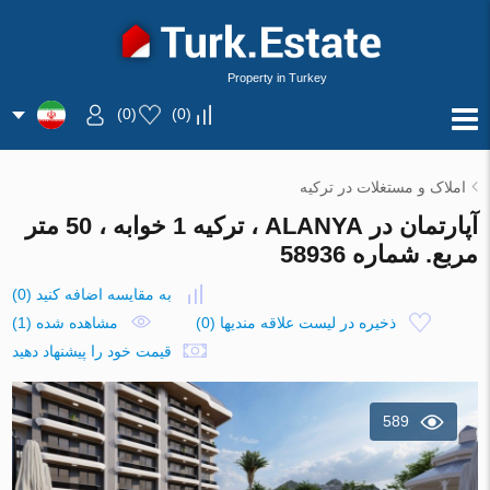
Property in Turkey
)
0
(
)
0
(
املاک و مستغلات در ترکیه
آپارتمان در ALANYA ، ترکیه 1 خوابه ، 50 متر
مربع. شماره 58936
به مقایسه اضافه کنید
(
0
)
ذخیره در لیست علاقه مندیها
(
0
)
مشاهده شده (1)
قیمت خود را پیشنهاد دهید
589