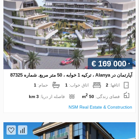
€ 169 000
آپارتمان در Alanya ، ترکیه 1 خوابه ، 50 متر مربع. شماره 87325
اتاقها:
2
اتاق خواب:
1
حمام:
1
2
فضای زندگی:
50 m
فاصله از دریا:
3 km
NSM Real Estate & Construction