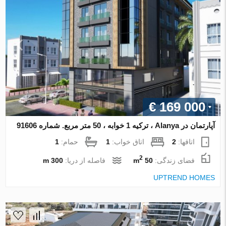
€ 169 000
آپارتمان در Alanya ، ترکیه 1 خوابه ، 50 متر مربع. شماره 91606
اتاقها:
2
اتاق خواب:
1
حمام:
1
2
فضای زندگی:
50 m
فاصله از دریا:
300 m
UPTREND HOMES