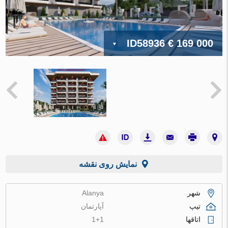
ID58936
€ 169 000
نمایش روی نقشه
شهر
Alanya
تیپ
آپارتمان
اتاقها
1+1