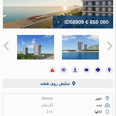
ID58909
€ 650 000
نمایش روی نقشه
شهر
Alanya
تیپ
آپارتمان
اتاقها
1+1