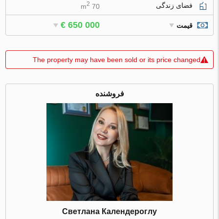
2
فضای زندگی
70 m
€ 650 000
قیمت
The property may have been sold or its price changed
فروشنده
Светлана Календероглу