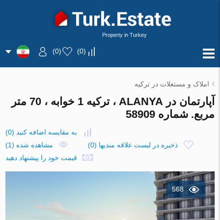
Property in Turkey
)
0
(
)
0
(
املاک و مستغلات در ترکیه
آپارتمان در ALANYA ، ترکیه 1 خوابه ، 70 متر
مربع. شماره 58909
به مقایسه اضافه کنید
(
0
)
ذخیره در لیست علاقه مندیها
(
0
)
مشاهده شده (1)
قیمت خود را پیشنهاد دهید
568