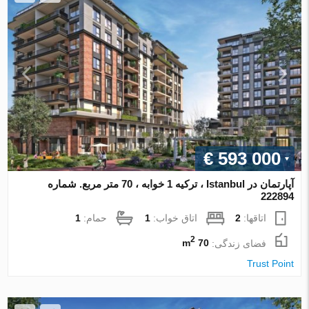
€ 593 000
آپارتمان در Istanbul ، ترکیه 1 خوابه ، 70 متر مربع. شماره
222894
اتاقها:
2
اتاق خواب:
1
حمام:
1
2
فضای زندگی:
70 m
Trust Point