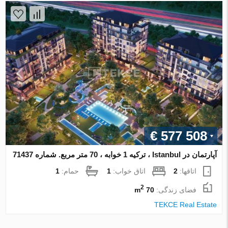
€ 577 508
آپارتمان در Istanbul ، ترکیه 1 خوابه ، 70 متر مربع. شماره 71437
اتاقها:
2
اتاق خواب:
1
حمام:
1
2
فضای زندگی:
70 m
TEKCE Real Estate