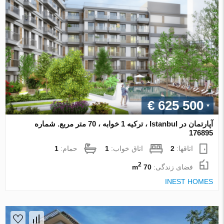
€ 625 500
آپارتمان در Istanbul ، ترکیه 1 خوابه ، 70 متر مربع. شماره
176895
اتاقها:
2
اتاق خواب:
1
حمام:
1
2
فضای زندگی:
70 m
INEST HOMES