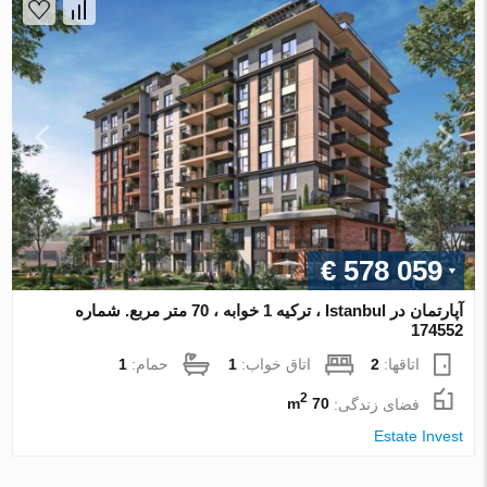
€ 578 059
آپارتمان در Istanbul ، ترکیه 1 خوابه ، 70 متر مربع. شماره
174552
اتاقها:
2
اتاق خواب:
1
حمام:
1
2
فضای زندگی:
70 m
Estate Invest