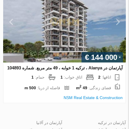
€ 144 000
آپارتمان در Alanya ، ترکیه 1 خوابه ، 49 متر مربع. شماره 104893
اتاقها:
2
اتاق خواب:
1
حمام:
1
2
فضای زندگی:
49 m
فاصله از دریا:
500 m
NSM Real Estate & Construction
آپارتمان در ترکیه
آپارتمان در آلانیا