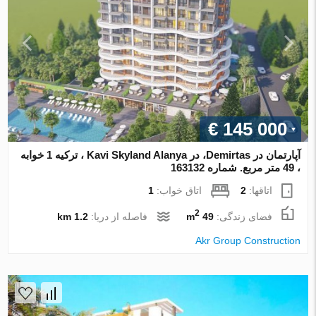
€ 145 000
آپارتمان در Demirtas، در Kavi Skyland Alanya ، ترکیه 1 خوابه
، 49 متر مربع. شماره 163132
اتاقها:
2
اتاق خواب:
1
2
فضای زندگی:
49 m
فاصله از دریا:
1.2 km
Akr Group Construction