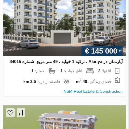
€ 145 000
آپارتمان در Alanya ، ترکیه 1 خوابه ، 49 متر مربع. شماره 84015
اتاقها:
2
اتاق خواب:
1
حمام:
1
2
فضای زندگی:
49 m
فاصله از دریا:
2.5 km
NSM Real Estate & Construction