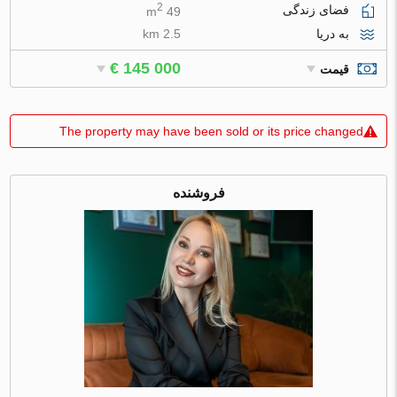
2
فضای زندگی
49 m
به دریا
2.5 km
€ 145 000
قیمت
The property may have been sold or its price changed
فروشنده