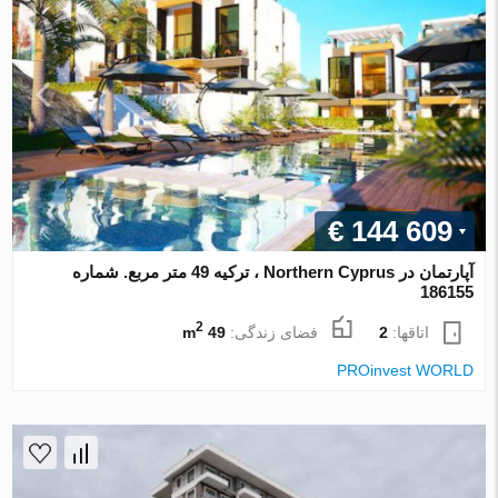
€ 144 609
آپارتمان در Northern Cyprus ، ترکیه 49 متر مربع. شماره
186155
2
اتاقها:
2
فضای زندگی:
49 m
PROinvest WORLD