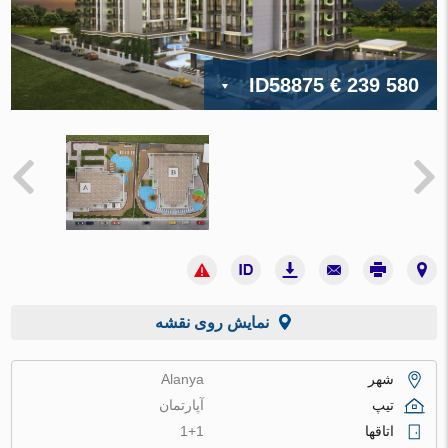
ID58875
€ 239 580
نمایش روی نقشه
شهر
Alanya
تیپ
آپارتمان
اتاقها
1+1