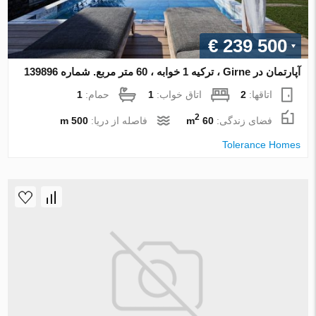
€ 239 500
آپارتمان در Girne ، ترکیه 1 خوابه ، 60 متر مربع. شماره 139896
اتاقها:
2
اتاق خواب:
1
حمام:
1
2
فضای زندگی:
60 m
فاصله از دریا:
500 m
Tolerance Homes