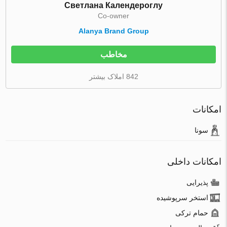
Светлана Календероглу
Co-owner
Alanya Brand Group
مخاطب
842 املاک بیشتر
امکانات
سونا
امکانات داخلی
پذیرایی
استخر سرپوشیده
حمام ترکی