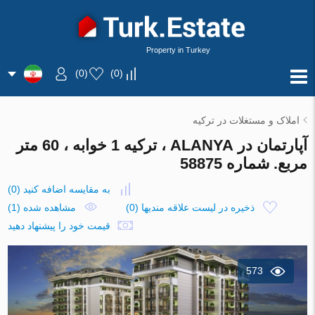
Property in Turkey
)
0
(
)
0
(
املاک و مستغلات در ترکیه
آپارتمان در ALANYA ، ترکیه 1 خوابه ، 60 متر
مربع. شماره 58875
به مقایسه اضافه کنید
(
0
)
ذخیره در لیست علاقه مندیها
(
0
)
مشاهده شده (1)
قیمت خود را پیشنهاد دهید
573