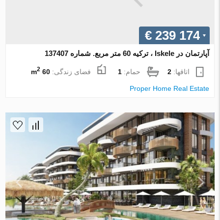
€ 239 174
آپارتمان در Iskele ، ترکیه 60 متر مربع. شماره 137407
2
اتاقها:
2
حمام:
1
فضای زندگی:
60 m
Proper Home Real Estate