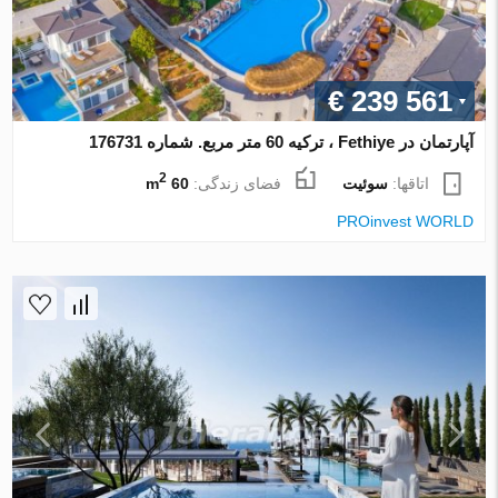
€ 239 561
آپارتمان در Fethiye ، ترکیه 60 متر مربع. شماره 176731
2
اتاقها:
سوئیت
فضای زندگی:
60 m
PROinvest WORLD