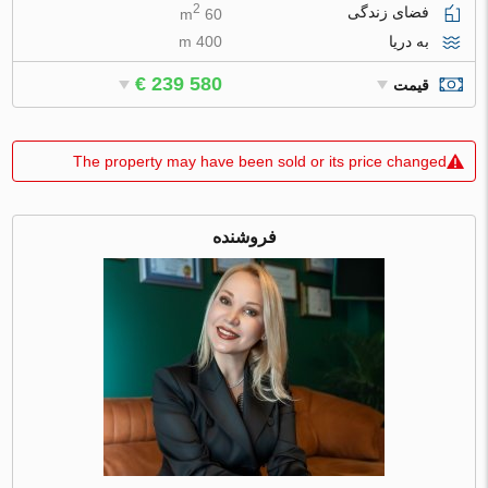
2
فضای زندگی
60 m
به دریا
400 m
€ 239 580
قیمت
The property may have been sold or its price changed
فروشنده