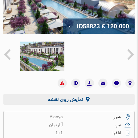
ID58823
€ 120 000
نمایش روی نقشه
شهر
Alanya
تیپ
آپارتمان
اتاقها
1+1