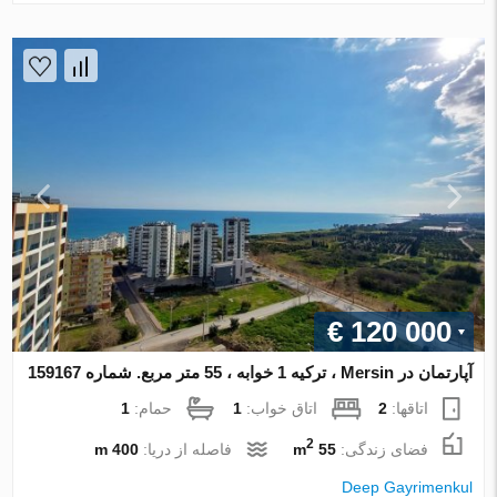
€ 120 000
آپارتمان در Mersin ، ترکیه 1 خوابه ، 55 متر مربع. شماره 159167
اتاقها:
2
اتاق خواب:
1
حمام:
1
2
فضای زندگی:
55 m
فاصله از دریا:
400 m
Deep Gayrimenkul