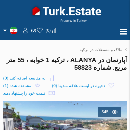
Property in Turkey
)
0
(
)
0
(
املاک و مستغلات در ترکیه
آپارتمان در ALANYA ، ترکیه 1 خوابه ، 55 متر
مربع. شماره 58823
به مقایسه اضافه کنید
(
0
)
ذخیره در لیست علاقه مندیها
(
0
)
مشاهده شده (1)
قیمت خود را پیشنهاد دهید
545