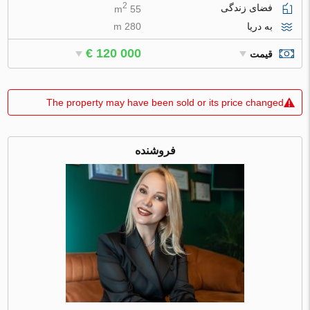
2
فضای زندگی
55 m
به دریا
280 m
€ 120 000
قیمت
The property may have been sold or its price changed
فروشنده