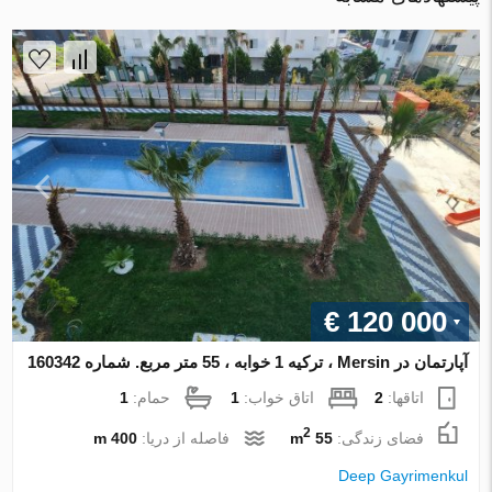
€ 120 000
آپارتمان در Mersin ، ترکیه 1 خوابه ، 55 متر مربع. شماره 160342
اتاقها:
2
اتاق خواب:
1
حمام:
1
2
فضای زندگی:
55 m
فاصله از دریا:
400 m
Deep Gayrimenkul