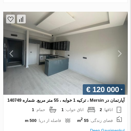
€ 120 000
آپارتمان در Mersin ، ترکیه 1 خوابه ، 55 متر مربع. شماره 140749
اتاقها:
2
اتاق خواب:
1
حمام:
1
2
فضای زندگی:
55 m
فاصله از دریا:
500 m
Deep Gayrimenkul