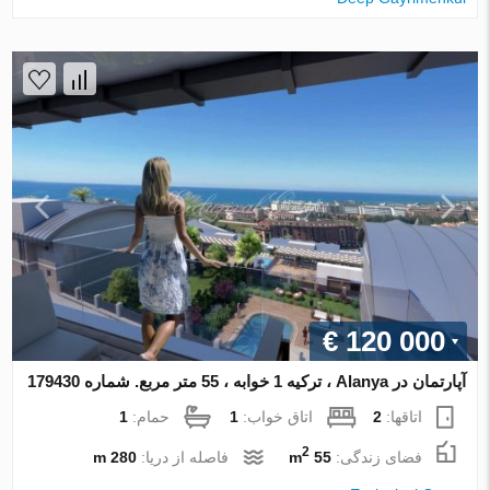
€ 120 000
آپارتمان در Alanya ، ترکیه 1 خوابه ، 55 متر مربع. شماره 179430
اتاقها:
2
اتاق خواب:
1
حمام:
1
2
فضای زندگی:
55 m
فاصله از دریا:
280 m