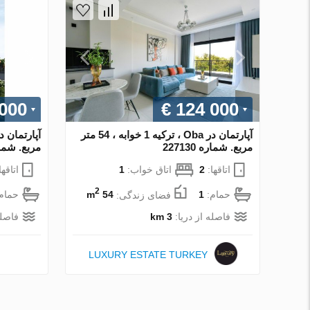
 000
€ 124 000
آپارتمان در Oba ، ترکیه 1 خوابه ، 54 متر
مربع. شماره 227130
مربع. شماره 2
اتاقها:
2
اتاق خواب:
1
اتاقها
2
حمام:
1
فضای زندگی:
54 m
حمام
فاصله از دریا:
3 km
فاصله
LUXURY ESTATE TURKEY