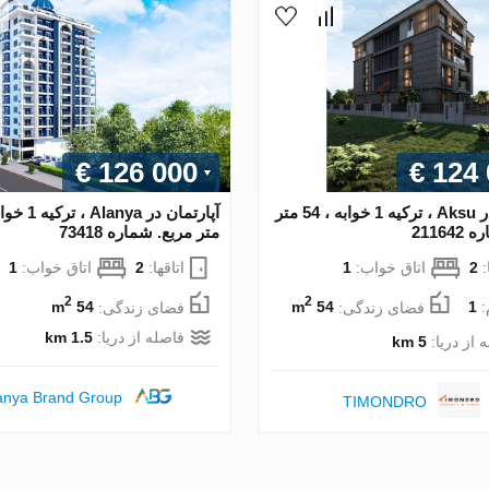
€ 126 000
€ 124
آپارتمان در Aksu ، ترکیه 1 خوابه ، 54 متر
21164
متر مربع. شماره 73418
:
2
اتاق خواب:
1
اتاقها:
2
اتاق خواب:
1
2
2
:
1
فضای زندگی:
54 m
فضای زندگی:
54 m
فاصله از دریا:
1.5 km
 از دریا:
5 km
anya Brand Group
TIMONDRO