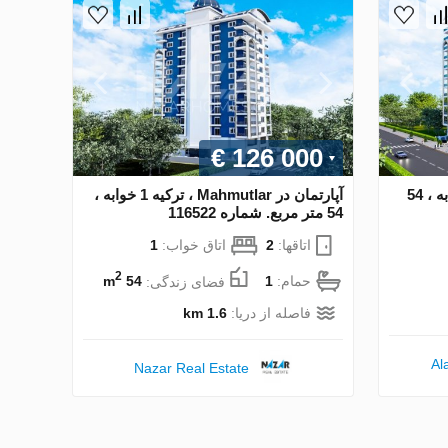
€ 126 000
آپارتمان در Alanya ، ترکیه 1 خوابه ، 54
آپارتمان در Mahmutlar ، ترکیه 1 خوابه ،
54 متر مربع. شماره 116522
اتاقها:
2
اتاق خواب:
1
2
حمام:
1
فضای زندگی:
54 m
فاصله از دریا:
1.6 km
Al
Nazar Real Estate