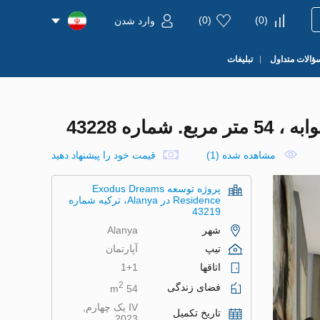
)
0
(
)
0
(
وارد شدن
ؤالات متداول
تبلیغات
مشاهده شده (1)
قیمت خود را پیشنهاد دهید
پروژه توسعه Exodus Dreams
Residence در Alanya، ترکیه شماره
43219
شهر
Alanya
تیپ
آپارتمان
اتاقها
1+1
2
فضای زندگی
54 m
IV یک چهارم,
تاریخ تکمیل
2023