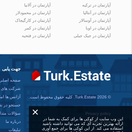
آپارتمان در ترکیه
آپارتمان در آلانیا
آپارتمان در آنتالیا
آپارتمان در محمودلار
آپارتمان در آوسالار
آپارتمان در کارگیجاک
آپارتمان در اوبا
آپارتمان در کمر
آپارتمان در جیک جیلی
آپارتمان در فتحیه
جهت یابی
صفحه اصلی
شرکت های س
آژانس ها امل
© Turk.Estate 2026. کلیه حقوق محفوظ است.
جستجو در ن
×
سؤالات متدا
Privacy policy
این وب سایت از کوکی ها برای کمک به شما در
درباره ما
Terms of use
ارائه بهترین تجربه ای که می توانید داشته باشید
استفاده می کند. از این کوکی ها برای جمع آوری
تبلیغات