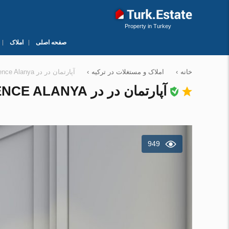
Property in Turkey
صفحه اصلی
املاک
خانه
›
املاک و مستغلات در ترکیه
›
آپارتمان در در Exodus Dreams Residence Alanya ، ترکیه 1 خوابه ، 54 متر مربع. شماره 43228
آپارتمان در در EXODUS DREAMS RESIDENCE ALANYA ، ترکیه 1 خوابه ، 54 متر مربع. شماره 43228
949