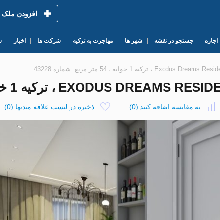
افزودن ملک
اجاره
جستجو در نقشه
شهر ها
مهاجرت به ترکیه
شرکت ها
اخبار
س
به مقایسه اضافه کنید
(
0
)
ذخیره در لیست علاقه مندیها
(
0
)