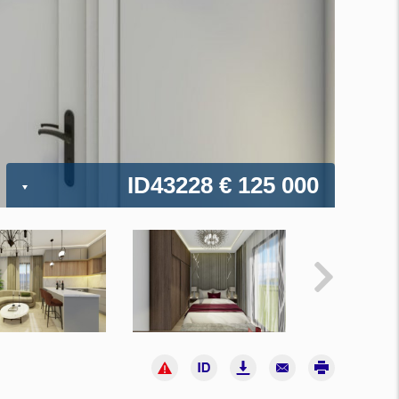
ID43228
€ 125 000