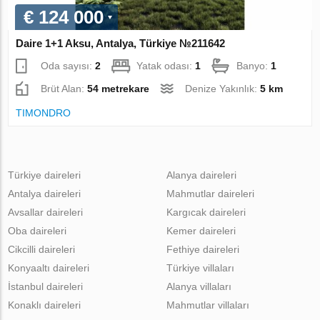
€ 124 000
Daire 1+1 Aksu, Antalya, Türkiye №211642
Oda sayısı:
2
Yatak odası:
1
Banyo:
1
Brüt Alan:
54 metrekare
Denize Yakınlık:
5 km
TIMONDRO
Türkiye daireleri
Alanya daireleri
Antalya daireleri
Mahmutlar daireleri
Avsallar daireleri
Kargıcak daireleri
Oba daireleri
Kemer daireleri
Cikcilli daireleri
Fethiye daireleri
Konyaaltı daireleri
Türkiye villaları
İstanbul daireleri
Alanya villaları
Konaklı daireleri
Mahmutlar villaları