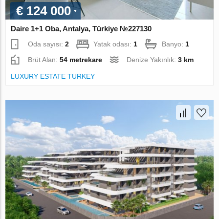
€ 124 000
Daire 1+1 Oba, Antalya, Türkiye №227130
Oda sayısı:
2
Yatak odası:
1
Banyo:
1
Brüt Alan:
54 metrekare
Denize Yakınlık:
3 km
LUXURY ESTATE TURKEY