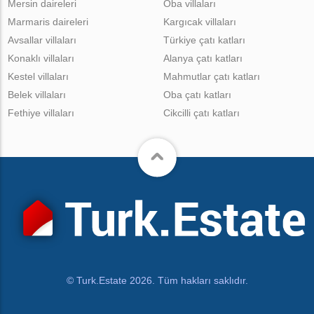
Mersin daireleri
Oba villaları
Marmaris daireleri
Kargıcak villaları
Avsallar villaları
Türkiye çatı katları
Konaklı villaları
Alanya çatı katları
Kestel villaları
Mahmutlar çatı katları
Belek villaları
Oba çatı katları
Fethiye villaları
Cikcilli çatı katları
© Turk.Estate 2026. Tüm hakları saklıdır.