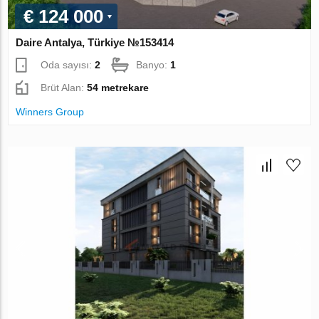
€ 124 000
Daire Antalya, Türkiye №153414
Oda sayısı:
2
Banyo:
1
Brüt Alan:
54 metrekare
Winners Group