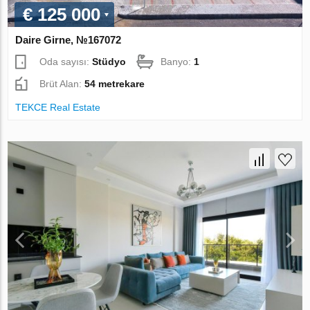
€ 125 000
Daire Girne, №167072
Oda sayısı:
Stüdyo
Banyo:
1
Brüt Alan:
54 metrekare
TEKCE Real Estate