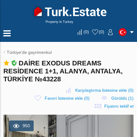
Property in Turkey
(
0
)
(
0
)
Türkiye'de gayrimenkul
DAIRE EXODUS DREAMS
RESIDENCE 1+1, ALANYA, ANTALYA,
TÜRKIYE №43228
Karşılaştırma listesine ekle
(
0
)
Favori listesine ekle
(
0
)
Görüldü (1)
Fiyatını teklif et
950